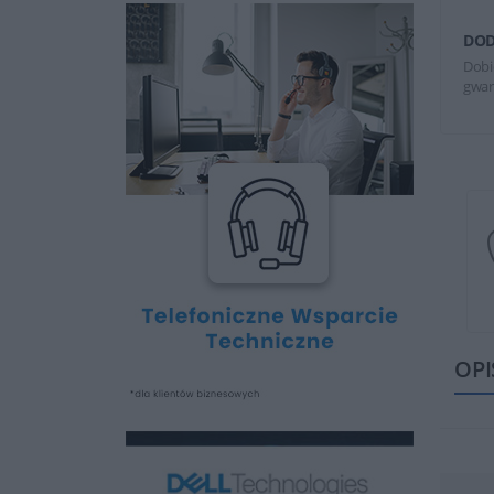
DOD
Dobi
gwar
OPI