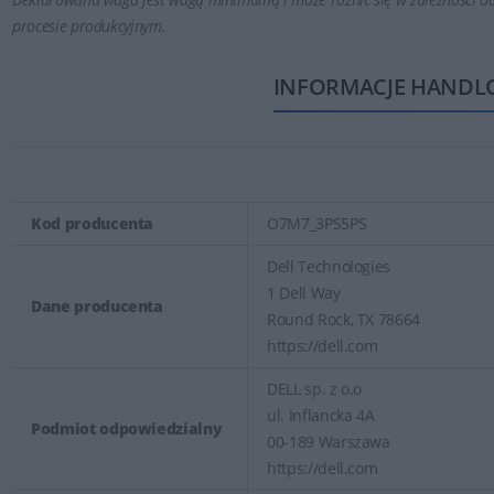
procesie produkcyjnym.
INFORMACJE HANDL
Kod producenta
O7M7_3PS5PS
Dell Technologies
1 Dell Way
Dane producenta
Round Rock, TX 78664
https://dell.com
DELL sp. z o.o
ul. Inflancka 4A
Podmiot odpowiedzialny
00-189 Warszawa
https://dell.com