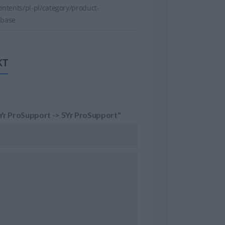
ntents/pl-pl/category/product-
ebase
KT
3Yr ProSupport -> 5Yr ProSupport"