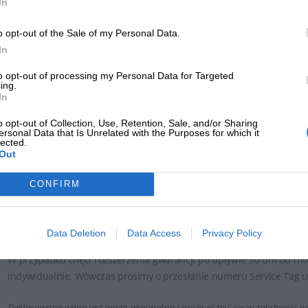
In
Usługa Dell ProSupport oferuje następujące korzyści:
o opt-out of the Sale of my Personal Data.
Całodobowy dostęp do specjalistów, którzy udzielają fa
In
przedsiębiorstwie.
to opt-out of processing my Personal Data for Targeted
Naprawa na miejscu u klienta następnego1 dnia roboczego p
ing.
Pomoc w razie incydentów dotyczących oprogramowania 
In
aplikacji użytkowników końcowych, systemów operacyjnych i op
o opt-out of Collection, Use, Retention, Sale, and/or Sharing
Dostęp do bezpiecznych, internetowych narzędzi do zarz
ersonal Data that Is Unrelated with the Purposes for which it
lected.
serwisować własny sprzęt.
Out
Opcjonalne usługi ochrony danych i zasobów.
CONFIRM
Uwaga: Gwarancję w podanej cenie można rozszerzyć razem z za
momentu zakup. W celu potwierdzenia możliwości zakupu rozsz
naszymi Doradcami.
Data Deletion
Data Access
Privacy Policy
W przypadku chęci rozszerzenia gwarancji po upływie 30 dni od m
indywidualnie. Wówczas prosimy o przesłanie numeru Service Tag u
Deklarowana waga jest wagą minimalną i może różnić się w zależności od