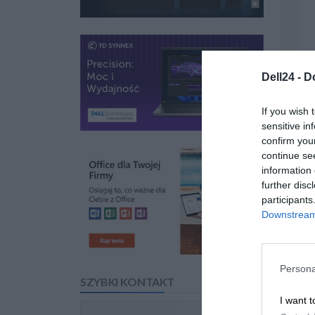
Dell24 -
D
If you wish 
sensitive in
confirm you
continue se
information 
further disc
participants
Downstream 
Persona
SZYBKI KONTAKT
I want t