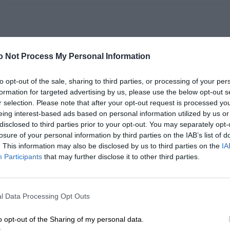
SPECYFIKACJA
o Not Process My Personal Information
to opt-out of the sale, sharing to third parties, or processing of your per
formation for targeted advertising by us, please use the below opt-out s
r selection. Please note that after your opt-out request is processed y
Gwarancja Dell obejmuje między innymi doradztwo w zakresie instal
eing interest-based ads based on personal information utilized by us or
disclosed to third parties prior to your opt-out. You may separately opt-
marki Dell. Usługa ta ważna jest w ciągu 30 dni od zakupu spzęt
Chroń swój sprzęt z usługą Dell ProSupport - najwyższy poziom w
losure of your personal information by third parties on the IAB’s list of
online za pośrednictwem zgłoszenia dokonanego przez internet, poc
. This information may also be disclosed by us to third parties on the
IA
Niezależnie od tego, czy jesteś właścicielem małej firmy, czy też
obsługi technicznej firmy.
Participants
that may further disclose it to other third parties.
pracownicy muszą mieć pewność, że korzystają z właściwego sprzę
biznesową i potrzebują specjalistycznej pomocy technicznej, aby s
Dzięki gwarancji Dell można przeprowadzić diagnostykę problemów 
l Data Processing Opt Outs
razie konieczności serwis, naprawę i wymianę wadliwych części.
Dzięki prawidłowej obsłudze środowisk mieszanych Twój dział IT i f
działalności i ograniczenie złożoności, zapewniając aktywne ucz
o opt-out of the Sharing of my personal data.
oprogramowania w rozwiązywaniu problemów.