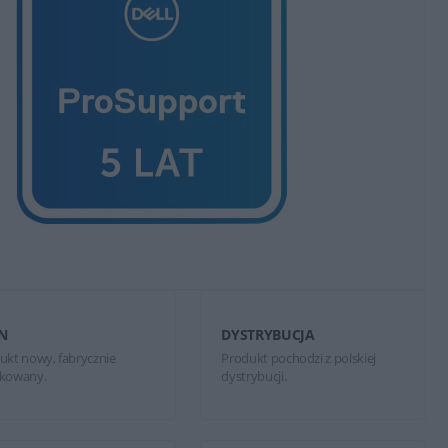
N
DYSTRYBUCJA
ukt nowy, fabrycznie
Produkt pochodzi z polskiej
kowany.
dystrybucji.