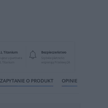
LL Titanium
Bezpieczeństwo
ujesz u partnera
Szybkie płatności
L Titanium
wspierają Przelewy24
ZAPYTANIE O PRODUKT
OPINIE