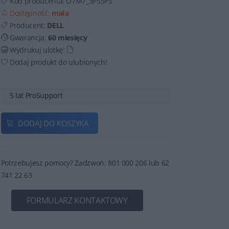
Kod producenta:
O7M7_3PS5PS
Dostępność:
mała
Producent:
DELL
Gwarancja:
60 miesięcy
Wydrukuj ulotkę:
Dodaj produkt do ulubionych!
5 lat ProSupport
DODAJ DO KOSZYKA
Potrzebujesz pomocy? Zadzwoń: 801 000 206 lub 62
741 22 63
FORMULARZ KONTAKTOWY