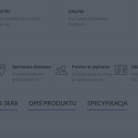
ATKI
USŁUGI
erz dodatki lub rozszerz
Kup usługi dodatkowe
ancję.
premium.
Darmowa dostawa
Pomoc w wyborze
DE
Dostawa kurierem
Doradcy służą pomocą
Kup
gratis od 0 PLN
w wyborze sprzętu
DEL
S SERII
OPIS PRODUKTU
SPECYFIKACJA