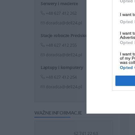
Opted 
Serwery i macierze
+48 627 412 262
I want t
Opted 
doradca@dell24.pl
I want 
Stacje robocze Precision
Advertis
Opted 
+48 627 412 255
I want t
doradca@dell24.pl
of my P
was col
Laptopy i komputery
Opted 
+48 627 412 254
doradca@dell24.pl
WAŻNE INFORMACJE
62 741 22 63