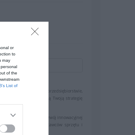
sonal or
ection to
ou may
acji i konfiguracji zakupionych produktów
 personal
out of the
u. Gwarancja Dell obejmuje również pomoc
sparcia technicznego
 downstream
ztę e-mail lub czat z udziałem pracownika
B’s List of
 pracujesz w globalnym przedsiębiorstwie,
tu. Użytkownicy realizują Twoją strategię
prostać wymaganiom.
sprzętowych i sposób ich rozwiązania, a w
irma Dell mogą ułatwić rozwój innowacyjnej
estnictwo wszystkich dostawców sprzętu i