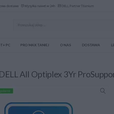
owa dostawa
Wysyłka nawet w 24h
DELL Partner Titanium
T+ PC
PRO MAX TANIEJ
O NAS
DOSTAWA
L
DELL All Optiplex 3Yr ProSuppo
pularne