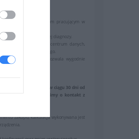
chowej pomocy informatykom pracującym w
o przeprowadzeniu zdalnej diagnozy.
innych producentów do centrum danych,
rogramowania wewnętrznego.
ądzania częściami, co pozwala wygodnie
kupionym sprzętem lub w ciągu 30 dni od
erzenia gwarancji prosimy o kontakt z
omentu zakupu, kalkulacja wykonywana jest
rządzenia.
 konfiguracji oraz zmian występujących w