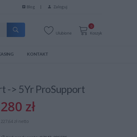
Blog
Zaloguj
0
Ulubione
Koszyk
EASING
KONTAKT
rt -> 5Yr ProSupport
280 zł
227,64 zł netto