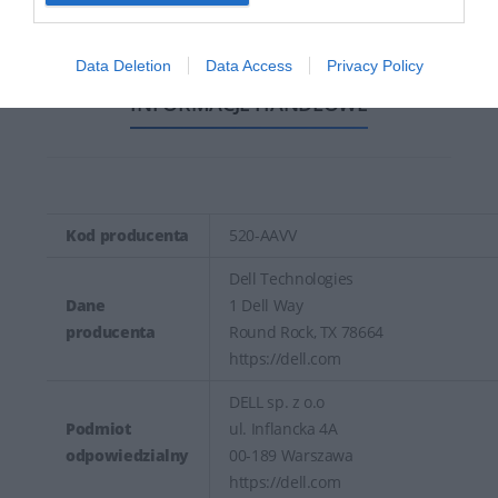
zależności od konfiguracji oraz zmian występujących w
procesie produkcyjnym.
Data Deletion
Data Access
Privacy Policy
INFORMACJE HANDLOWE
Kod producenta
520-AAVV
Dell Technologies
Dane
1 Dell Way
producenta
Round Rock, TX 78664
https://dell.com
DELL sp. z o.o
Podmiot
ul. Inflancka 4A
odpowiedzialny
00-189 Warszawa
https://dell.com