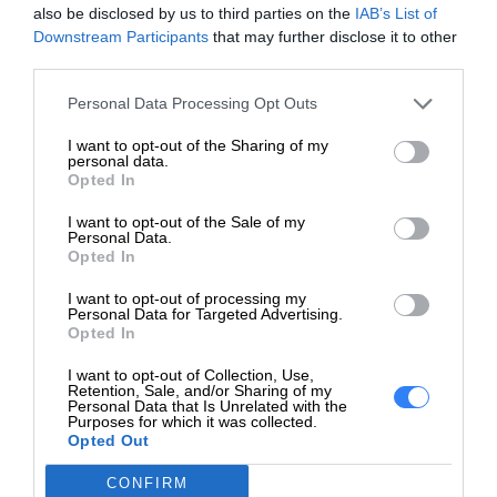
Redukcja Hałasu:
Tak
also be disclosed by us to third parties on the
IAB’s List of
Downstream Participants
that may further disclose it to other
Charakterystyka:
Struktura regulowana
third parties.
Pilot
Personal Data Processing Opt Outs
Regulatory:
Wskaźnik stanu
I want to opt-out of the Sharing of my
personal data.
Opted In
Kabel
I want to opt-out of the Sale of my
Długość kabla:
1.5 m
Personal Data.
Opted In
Różne
I want to opt-out of processing my
Szczegóły kabla:
Kabel USB - 1.5 m
Personal Data for Targeted Advertising.
Opted In
Gwarancja producenta
I want to opt-out of Collection, Use,
Retention, Sale, and/or Sharing of my
Obsługa i
Gwarancja ograniczona - 3
Personal Data that Is Unrelated with the
Purposes for which it was collected.
wsparcie:
lata
Opted Out
Deklarowana waga jest wagą minimalną i może różnić się w
CONFIRM