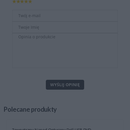
WYŚLIJ OPINIĘ
Polecane
produkty
Zewnętrzny Napęd Optyczny Dell USB DVD...