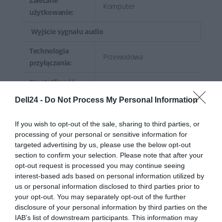
Zalecane
Komputer
użytkowanie:
Wyjście sygnału audio
Technologia
Przewodowa
przyłączania:
Częstotliwość
20 - 20000 Hz
odpowiedzi:
Dell24 -
Do Not Process My Personal Information
Regulowana
If you wish to opt-out of the sale, sharing to third parties, or
opaska na
Tak
processing of your personal or sensitive information for
głowę:
targeted advertising by us, please use the below opt-out
section to confirm your selection. Please note that after your
Mikrofon
opt-out request is processed you may continue seeing
Typ:
Na wysięgniku
interest-based ads based on personal information utilized by
us or personal information disclosed to third parties prior to
Pasmo
your opt-out. You may separately opt-out of the further
150 - 7000 Hz
przenoszenia:
disclosure of your personal information by third parties on the
IAB’s list of downstream participants. This information may