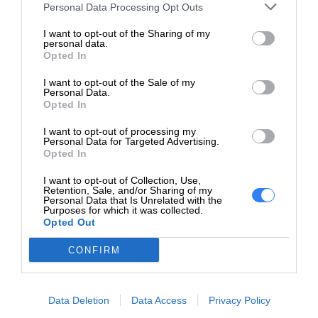
DELL sp. z o.o
Personal Data Processing Opt Outs
Podmiot
ul. Inflancka 4A
I want to opt-out of the Sharing of my
odpowiedzialny
00-189 Warszawa
personal data.
https://dell.com
Opted In
https://www.dell.com/support/content
I want to opt-out of the Sale of my
Pomoc
Personal Data.
pl/category/product-support/self-sup
Opted In
techniczna
knowledgebase
I want to opt-out of processing my
Personal Data for Targeted Advertising.
Opted In
ZAPYTAJ O PRODUKT
I want to opt-out of Collection, Use,
Retention, Sale, and/or Sharing of my
Personal Data that Is Unrelated with the
Purposes for which it was collected.
Opted Out
Zapytanie o "Konstroler RAID DELL PERC H745"
CONFIRM
Data Deletion
Data Access
Privacy Policy