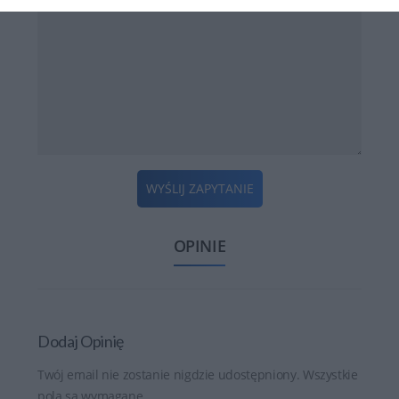
WYŚLIJ ZAPYTANIE
OPINIE
Dodaj Opinię
Twój email nie zostanie nigdzie udostępniony. Wszystkie
pola są wymagane.