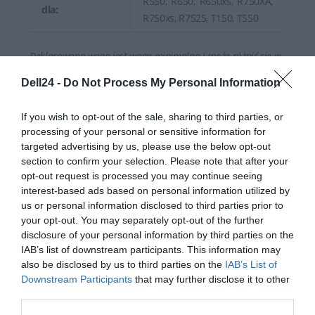
R550, R650, R650xs, R750XA,
dla:
R750xs, R7525, T150, T550
Deklarowana waga jest wagą minimalną i może różnić się w
zależności od konfiguracji oraz zmian występujących w
Dell24 -
Do Not Process My Personal Information
procesie produkcyjnym.
If you wish to opt-out of the sale, sharing to third parties, or
INFORMACJE HANDLOWE
processing of your personal or sensitive information for
targeted advertising by us, please use the below opt-out
section to confirm your selection. Please note that after your
opt-out request is processed you may continue seeing
interest-based ads based on personal information utilized by
us or personal information disclosed to third parties prior to
Kod producenta
405-AAWE
your opt-out. You may separately opt-out of the further
disclosure of your personal information by third parties on the
Dell Technologies
IAB’s list of downstream participants. This information may
Dane
1 Dell Way
also be disclosed by us to third parties on the
IAB’s List of
producenta
Round Rock, TX 78664
Downstream Participants
that may further disclose it to other
https://dell.com
third parties.