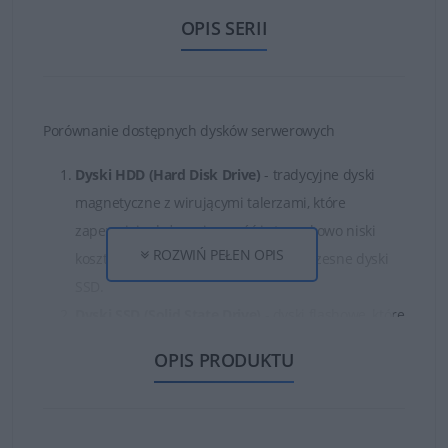
OPIS SERII
Porównanie dostępnych dysków serwerowych
Dyski HDD (Hard Disk Drive)
- tradycyjne dyski
magnetyczne z wirującymi talerzami, które
zapewniają dużą pojemność i stosunkowo niski
ROZWIŃ PEŁEN OPIS
koszt, ale są mniej wydajne niż nowoczesne dyski
SSD.
Dyski SSD (Solid State Drive)
- dyski flashowe, które
zapewniają wyższą wydajność i szybszy czas
OPIS PRODUKTU
dostępu do danych niż dyski magnetyczne.
Dyski SAS (Serial Attached SCSI)
- dyski, które łączą
w sobie zalety dysków HDD i SSD, zapewniając