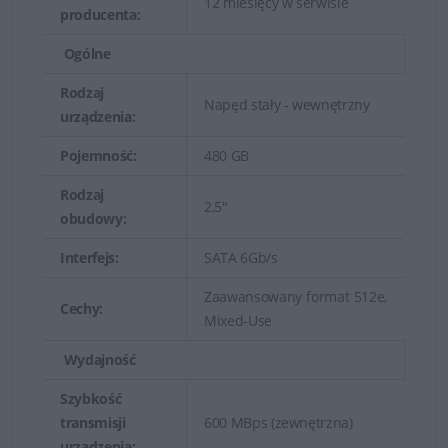
12 miesięcy w serwisie
producenta:
Ogólne
Rodzaj
Napęd stały - wewnętrzny
urządzenia:
Pojemność:
480 GB
Rodzaj
2,5"
obudowy:
Interfejs:
SATA 6Gb/s
Zaawansowany format 512e,
Cechy:
Mixed-Use
Wydajność
Szybkość
transmisji
600 MBps (zewnętrzna)
urządzenia: