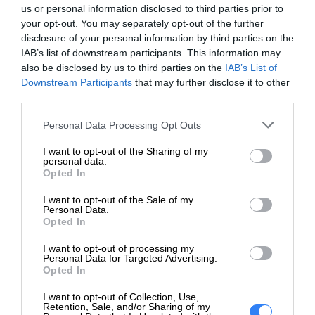
us or personal information disclosed to third parties prior to
R6525 (3,5"), R740 (3,5"),
your opt-out. You may separately opt-out of the further
R740xd (3,5"), R7425 (3,5"),
disclosure of your personal information by third parties on the
R750 (3,5"), R750xs (3,5"),
IAB’s list of downstream participants. This information may
R7525 (3,5")
also be disclosed by us to third parties on the
IAB’s List of
Downstream Participants
that may further disclose it to other
third parties.
Deklarowana waga jest wagą minimalną i może różnić się w
zależności od konfiguracji oraz zmian występujących w
Personal Data Processing Opt Outs
procesie produkcyjnym.
I want to opt-out of the Sharing of my
personal data.
INFORMACJE HANDLOWE
Opted In
I want to opt-out of the Sale of my
Personal Data.
Opted In
I want to opt-out of processing my
Kod producenta
345-BDGB
Personal Data for Targeted Advertising.
Opted In
Dell Technologies
I want to opt-out of Collection, Use,
Dane
1 Dell Way
Retention, Sale, and/or Sharing of my