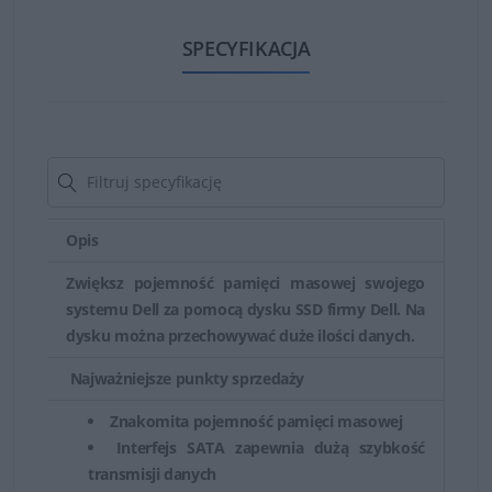
wysoką wydajność i niezawodność, ale są droższe
niż dyski SATA.
SPECYFIKACJA
Dyski SATA (Serial ATA)
- tańsze niż dyski SAS, ale
zapewniają mniejszą wydajność i nie są tak
odporne na awarie.
Dyski NVMe (Non-Volatile Memory Express)
-
dyski SSD, które łączą w sobie najwyższą wydajność
z ultra-niskim opóźnieniem, zapewniając znacznie
Opis
szybszy czas dostępu do danych niż tradycyjne
Zwiększ pojemność pamięci masowej swojego
dyski SSD.
systemu Dell za pomocą dysku SSD firmy Dell. Na
Wybór odpowiedniego typu dysku serwerowego zależy
dysku można przechowywać duże ilości danych.
od potrzeb klienta, wymagań wydajnościowych,
Najważniejsze punkty sprzedaży
pojemności i planowanego budżetu.
Znakomita pojemność pamięci masowej
Interfejs SATA zapewnia dużą szybkość
transmisji danych