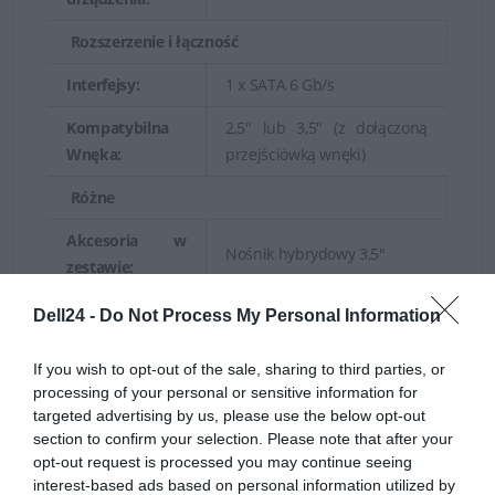
Rozszerzenie i łączność
Interfejsy:
1 x SATA 6 Gb/s
Kompatybilna
2,5" lub 3,5" (z dołączoną
Wnęka:
przejściówką wnęki)
Różne
Akcesoria w
Nośnik hybrydowy 3,5"
zestawie:
Informacja o kompatybilnosci
Dell24 -
Do Not Process My Personal Information
Dell EMC PowerEdge C6420
If you wish to opt-out of the sale, sharing to third parties, or
(3,5"), C6520 (3,5"), C6525
processing of your personal or sensitive information for
(3,5"), R240 (3,5"), R340 (3,5"),
targeted advertising by us, please use the below opt-out
R440 (3,5"), R450 (3,5"), R540
section to confirm your selection. Please note that after your
Zaprojektowany
(3,5"), R550 (3,5"), R640 (3,5"),
opt-out request is processed you may continue seeing
dla:
R650 (3,5"), R650xs (3,5"),
interest-based ads based on personal information utilized by