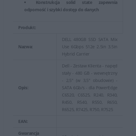
Konstrukcja solid state zapewnia
odporność i szybki dostęp do danych
Produkt:
DELL 480GB SSD SATA Mix
Nazwa:
Use 6Gbps 512e 2.5in 3.5in
Hybrid Carrier
Dell - Zestaw Klienta - napęd
stały - 480 GB - wewnętrzny
- 2,5" (w 3,5" obudowie) -
Opis:
SATA 6Gb/s - dla PowerEdge
C6520, C6525, R240, R340,
R450, R540, R550, R650,
R6525, R7425, R750, R7525
EAN:
Gwarancja