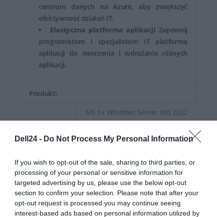
centrum danych na Azure, aby zwiększyć
wirtualnych maszyn i zapewniając skalowalność oraz
efektywność działań IT.
wydajność na najwyższym poziomie.
Elastyczna platforma aplikacji
Zapewnij
programistom i specjalistom IT platformę
Edycja Essentials
- przeznaczona dla małych firm z
aplikacji do tworzenia i wdrażania różnych
ograniczonym budżetem, oferując prostą i łatwą w
aplikacji.
obsłudze platformę serwerową, w której skład wchodzi
podstawowa funkcjonalność, taka jak udostępnianie
Produkt:
plików i drukarek, a także zdalny dostęp.
MS 1x Windows Server Std 2022
Dodatkowo, istnieją także specjalne edycje systemu
Nazwa:
64Bit 1pk DSP OEI DVD 16 Core
(PL)
Windows Server, takie jak Hyper-V Server, Windows
Dell24 -
Do Not Process My Personal Information
Storage Server oraz Windows Server IoT (Internet of
Microsoft Windows Server 2022
If you wish to opt-out of the sale, sharing to third parties, or
Things), które oferują specjalistyczną funkcjonalność
Opis:
Standard - Licencja - 16 rdzeni -
processing of your personal or sensitive information for
OEM - DVD - 64-bit - polski
dostosowaną do potrzeb danego zastosowania lub
targeted advertising by us, please use the below opt-out
branży.
section to confirm your selection. Please note that after your
EAN:
opt-out request is processed you may continue seeing
Licencje dostępowe Microsoft CAL
interest-based ads based on personal information utilized by
Gwarancja