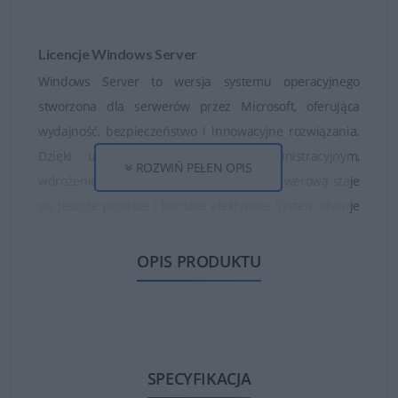
Licencje Windows Server
Windows Server to wersja systemu operacyjnego
stworzona dla serwerów przez Microsoft, oferująca
wydajność, bezpieczeństwo i innowacyjne rozwiązania.
Dzięki ulepszonym narzędziom administracyjnym,
ROZWIŃ PEŁEN OPIS
wdrożenie i zarządzanie infrastrukturą serwerową staje
się jeszcze prostsze i bardziej efektywne. System oferuje
wiele nowych funkcjonalności, takich jak zintegrowane
wsparcie dla kontenerów, których można używać
OPIS PRODUKTU
zarówno w chmurze, jak i na lokalnych serwerach, oraz
ulepszony system zarządzania wirtualnymi maszynami.
Windows Server zawiera również liczne usprawnienia
związane z bezpieczeństwem, w tym ochronę przed
SPECYFIKACJA
atakami zero-day, zarządzanie zabezpieczeniami w