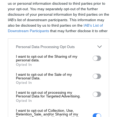
Brak gwarancji
us or personal information disclosed to third parties prior to
Microsoft Server CAL (Client Access License) to rodzaj
producenta:
your opt-out. You may separately opt-out of the further
licencji, który pozwala użytkownikowi na dostęp do
disclosure of your personal information by third parties on the
Ogólne
funkcjonalności systemu Windows Server. Istnieją trzy
IAB’s list of downstream participants. This information may
also be disclosed by us to third parties on the
IAB’s List of
System
Microsoft Windows Server 2022
rodzaje licencji CAL, z których każda ma swoje
Downstream Participants
that may further disclose it to other
operacyjny:
Standard - 64-bit
specyficzne zastosowanie:
third parties.
Typ
Licencja
Licencja CAL na urządzenie (Device CAL)
–
Personal Data Processing Opt Outs
produktu:
umożliwia jednemu urządzeniu dostęp do
I want to opt-out of the Sharing of my
Nośnik:
DVD-ROM
funkcjonalności Windows Server. Licencja ta jest
personal data.
Opted In
polecana dla firm, w których wiele użytkowników
Język:
Polski
I want to opt-out of the Sale of my
korzysta z jednego urządzenia, na przykład w
Personal Data.
Licencje
punktach sprzedaży lub w zakładach
Opted In
Typ licencji:
16 rdzeni
produkcyjnych.
I want to opt-out of processing my
Personal Data for Targeted Advertising.
Licencja CAL na użytkownika (User CAL)
–
Ustalanie
Opted In
umożliwia jednemu użytkownikowi dostęp do
ceny za
OEM
I want to opt-out of Collection, Use,
funkcjonalności Windows Server, niezależnie od
licencję:
Retention, Sale, and/or Sharing of my