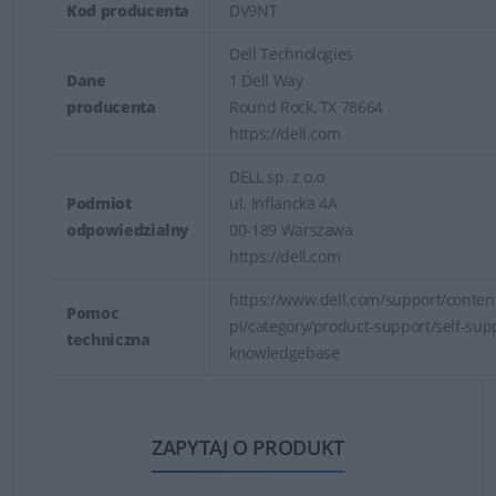
Kod producenta
DV9NT
Dell Technologies
Dane
1 Dell Way
producenta
Round Rock, TX 78664
https://dell.com
DELL sp. z o.o
Podmiot
ul. Inflancka 4A
odpowiedzialny
00-189 Warszawa
https://dell.com
https://www.dell.com/support/content
Pomoc
pl/category/product-support/self-sup
techniczna
knowledgebase
ZAPYTAJ O PRODUKT