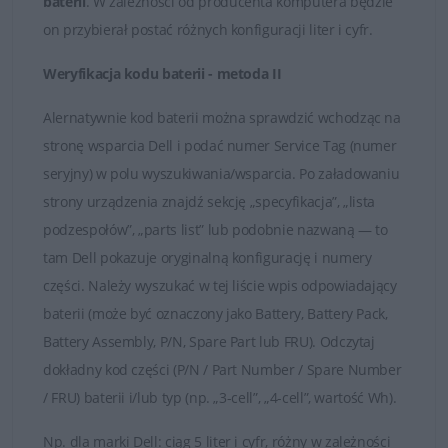
baterii
. W zależności od producenta komputera będzie
Dobór baterii do laptopów DELL
on przybierał postać różnych konfiguracji liter i cyfr.
Weryfikacja kodu baterii - metoda II
Alernatywnie kod baterii można sprawdzić wchodząc na
stronę wsparcia Dell i podać numer Service Tag (numer
seryjny) w polu wyszukiwania/wsparcia. Po załadowaniu
strony urządzenia znajdź sekcję „specyfikacja”, „lista
podzespołów”, „parts list” lub podobnie nazwaną — to
tam Dell pokazuje oryginalną konfigurację i numery
części. Należy wyszukać w tej liście wpis odpowiadający
baterii (może być oznaczony jako Battery, Battery Pack,
Battery Assembly, P/N, Spare Part lub FRU). Odczytaj
dokładny kod części (P/N / Part Number / Spare Number
/ FRU) baterii i/lub typ (np. „3-cell”, „4-cell”, wartość Wh).
Np.
dla marki
Dell
: ciąg 5 liter i cyfr, różny w zależności