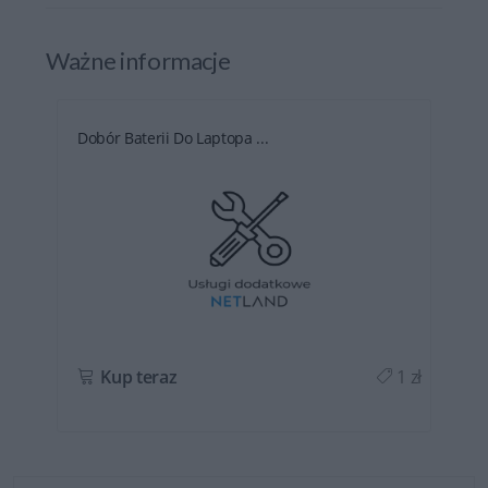
Ważne informacje
Dobór Baterii Do Laptopa ...
ł
Kup teraz
1 zł