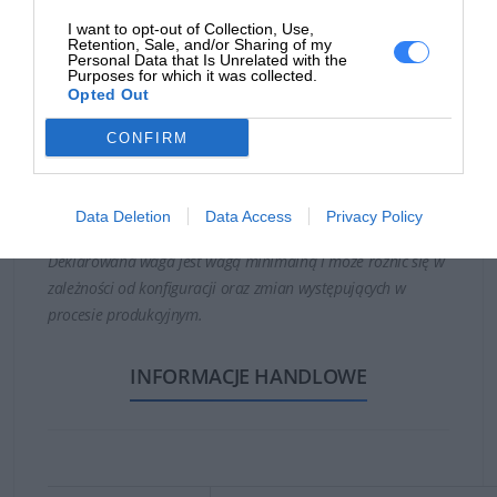
I want to opt-out of Collection, Use,
Bateria może być kompatybilna z laptopami Dell:
Retention, Sale, and/or Sharing of my
Personal Data that Is Unrelated with the
Purposes for which it was collected.
Dell Latitude 3520
Opted Out
Dell Latitude E5480
Dell Latitude 5480
CONFIRM
Dell Latitude 5580
Dell Latitude 3520
Data Deletion
Data Access
Privacy Policy
Deklarowana waga jest wagą minimalną i może różnić się w
zależności od konfiguracji oraz zmian występujących w
procesie produkcyjnym.
INFORMACJE HANDLOWE