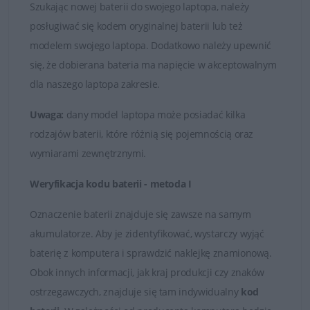
są bardzo słabej jakości!
Szukając nowej baterii do swojego laptopa, należy
posługiwać się kodem oryginalnej baterii lub też
Baterie, które znajduje się w ofercie sklepu DELL24 są
modelem swojego laptopa. Dodatkowo należy upewnić
oryginalnymi częściami zamiennymi lub wysokiej jakości
się, że dobierana bateria ma napięcie w akceptowalnym
zamiennikami takich firm jak Dell, Green Cell czy
dla naszego laptopa zakresie.
Whitenergy. Tylko markowe produkty spełniają
najwyższe standardy jakości i posiadają certyfikaty FCC,
Uwaga:
dany model laptopa może posiadać kilka
CE i ROHS.
rodzajów baterii, które różnią się pojemnością oraz
wymiarami zewnętrznymi.
Łatwy kontakt i fachowa obsługa
Weryfikacja kodu baterii - metoda I
W przypadku jakichkolwiek wątpliwości i problemów z
doborem baterii do posiadanego laptopa, zawsze mogą
Oznaczenie baterii znajduje się zawsze na samym
Państwo skontaktować się z naszymi Doradcami, którzy
akumulatorze. Aby je zidentyfikować, wystarczy wyjąć
udzielą fachowej i wyczerpującej porady. Na przesłane
baterię z komputera i sprawdzić naklejkę znamionową.
zapytania odpowiadamy rzetelnie i bez zbędnej zwłoki.
Obok innych informacji, jak kraj produkcji czy znaków
Satysfakcja z zakupu jest dla nas najważniejsza.
ostrzegawczych, znajduje się tam indywidualny
kod