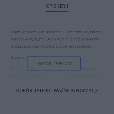
OPIS SERII
Ciągle w drodze? Nie musisz się już martwić, czy bateria
notebooka wytrzyma! Dzięki wymianie baterii na nową,
możesz pracować, korzystając z pełnego zasilania.
Wysoka jakość ogniw
ROZWIŃ PEŁEN OPIS
W sklepie DELL24 oferujemy wyłącznie produkty nowe,
oparte na zaawansowanej technologii litowo-jonowych
ogniw oraz najwyższej jakości częściach i materiałach.
DOBÓR BATERII - WAŻNE INFORMACJE
Dzięki temu zakupione baterie są w stanie działać długo
i bezawaryjnie.
Nie kupuj najtańszych zamienników, których ogniwa