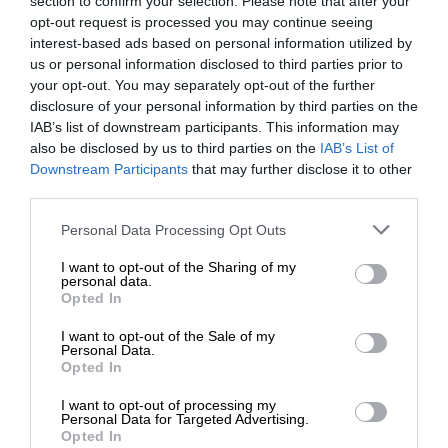
section to confirm your selection. Please note that after your
opt-out request is processed you may continue seeing
interest-based ads based on personal information utilized by
us or personal information disclosed to third parties prior to
OPIS PRODUKTU
your opt-out. You may separately opt-out of the further
disclosure of your personal information by third parties on the
IAB’s list of downstream participants. This information may
also be disclosed by us to third parties on the
IAB’s List of
Downstream Participants
that may further disclose it to other
third parties.
SPECYFIKACJA
Personal Data Processing Opt Outs
I want to opt-out of the Sharing of my
personal data.
Opted In
I want to opt-out of the Sale of my
Personal Data.
Opted In
Czas realizacji zamówienia od 5-14 dni.
I want to opt-out of processing my
W celu potwierdzenia kompatybilności baterii prosimy o
Personal Data for Targeted Advertising.
Opted In
kontakt, w celu weryfikacji.