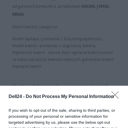
od generacji komputera, przykładowo
GW240, J1KND,
8858X
;
Warto zwrócić uwagę na:
Model laptopa i porównać z listą kompatybilności
Model baterii i porównać z oryginalną baterią
Pojemność baterii - wzrost ilości ogniw w baterii ponosi
za sobą najczęściej kwestię większych gabarytów baterii
Napięcie baterii
W razie wątpliwości zachęcamy zasięgnięcia porady
naszych Doradców, którzy służą swoją fachową
Dell24 -
Do Not Process My Personal Information
wiedzą zarówno poprzez
kontakt telefoniczny jak
i mailowy
.
If you wish to opt-out of the sale, sharing to third parties, or
processing of your personal or sensitive information for
targeted advertising by us, please use the below opt-out