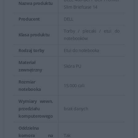
można dobrać fason, kolorystykę, rodzaj i rozmiar
Nazwa produktu
Slim Briefcase 14
plecaka lub torby do indywidualnych predyspozycji.
Producent
DELL
Torby / plecaki / etui do
Klasa produktu
notebooków
Rodzaj torby
Etui do notebooka
Materiał
Skóra PU
zewnętrzny
Rozmiar
15.000 cali
notebooka
Wymiary wewn.
przedziału
brak danych
Wysoka jakość i świetne wykonanie
komputerowego
Oddzielna
Torby i plecaki do laptopów marki Dell to wyjątkowa
komora na
Tak
dbałość o każdy szczegół. Posiadają przemyślaną