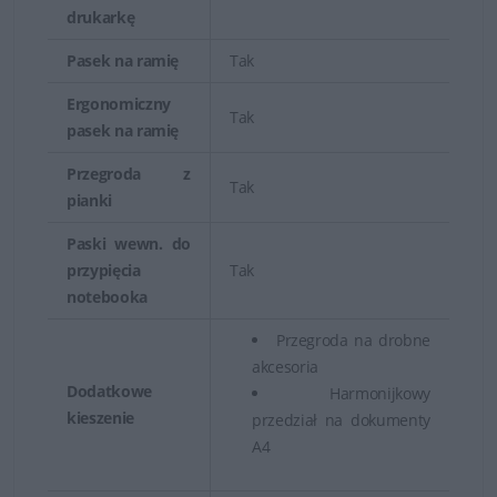
drukarkę
konstrukcję, która umożliwia zmieszczenie laptopa, ale i
Pasek na ramię
Tak
potrzebnych akcesoriów. Wybrane modele toreb
posiadają dodatkowe kieszenie na dokumenty, tablet i
Ergonomiczny
Tak
niezbędne podczas podróży rzeczy. Uchwyty i paski
pasek na ramię
pozwalają zwiększyć wygodę, umożliwiając przenoszenie
Przegroda z
plecaka na torbie z kółkami. Wszelkiego rodzaju zszycia,
Tak
pianki
uchwyty i wyściółka, zostały wykonane w taki sposób, by
Paski wewn. do
zapewnić maksymalną trwałość i ochronę
przypięcia
Tak
przenoszonego sprzętu.
notebooka
Przegroda na drobne
akcesoria
Dodatkowe
Harmonijkowy
kieszenie
przedział na dokumenty
A4