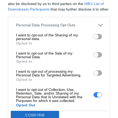
Deklarowana waga jest wagą minimalną i może różnić się w
also be disclosed by us to third parties on the
IAB’s List of
zależności od konfiguracji oraz zmian występujących w
Downstream Participants
that may further disclose it to other
third parties.
procesie produkcyjnym.
Personal Data Processing Opt Outs
INFORMACJE HANDLOWE
I want to opt-out of the Sharing of my
personal data.
Opted In
I want to opt-out of the Sale of my
Personal Data.
Kod producenta
460-BCFT
Opted In
I want to opt-out of processing my
Dell Technologies
Personal Data for Targeted Advertising.
Dane
1 Dell Way
Opted In
producenta
Round Rock, TX 78664
I want to opt-out of Collection, Use,
https://dell.com
Retention, Sale, and/or Sharing of my
Personal Data that Is Unrelated with the
Purposes for which it was collected.
DELL sp. z o.o
Opted Out
Podmiot
ul. Inflancka 4A
odpowiedzialny
00-189 Warszawa
CONFIRM