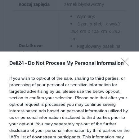
Rodzaj zapięcia
zamek błyskawiczny
Wymiary:
(szer. x głęb. x wys.):
39,4 cm x 10,8 cm x 29,2
Trwałe materiały
cm
Dodatkowe
Regulowany pasek na
Torby i plecaki Dell wykonane są z wodoodpornego
informacje
ramię
nylonu oraz skóry naturalnej (wybrane modele). Nylon to
Klamra do
Dell24 -
Do Not Process My Personal Information
przypinania torby do
bardzo wytrzymały materiał, o bardzo dobrych
bagażu
właściwościach ochronnych. Nie jest podatny na
If you wish to opt-out of the sale, sharing to third parties, or
processing of your personal or sensitive information for
przecieranie, rozciąganie czy rozerwanie. Zastosowanie
targeted advertising by us, please use the below opt-out
Kolor
Czarny
nylonu pozwoli sprostać trudom codziennego
section to confirm your selection. Please note that after your
użytkowania.
opt-out request is processed you may continue seeing
Masa netto
0.948 kg
interest-based ads based on personal information utilized by
us or personal information disclosed to third parties prior to
Więcej
www.dell.pl [LINK]
your opt-out. You may separately opt-out of the further
informacji
disclosure of your personal information by third parties on the
IAB’s list of downstream participants. This information may