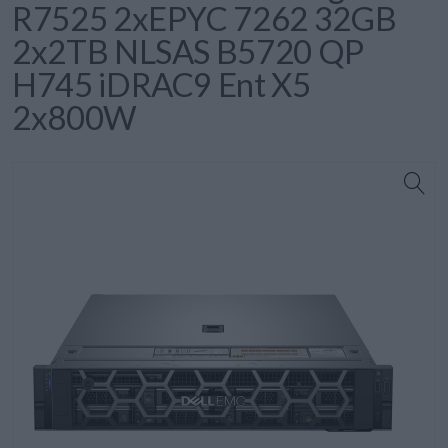
R7525 2xEPYC 7262 32GB
2x2TB NLSAS B5720 QP
H745 iDRAC9 Ent X5
2x800W