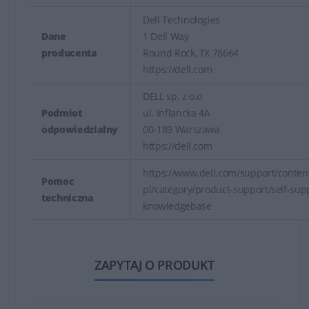
Dell Technologies
Dane
1 Dell Way
producenta
Round Rock, TX 78664
https://dell.com
DELL sp. z o.o
Podmiot
ul. Inflancka 4A
odpowiedzialny
00-189 Warszawa
https://dell.com
https://www.dell.com/support/content
Pomoc
pl/category/product-support/self-sup
techniczna
knowledgebase
ZAPYTAJ O PRODUKT