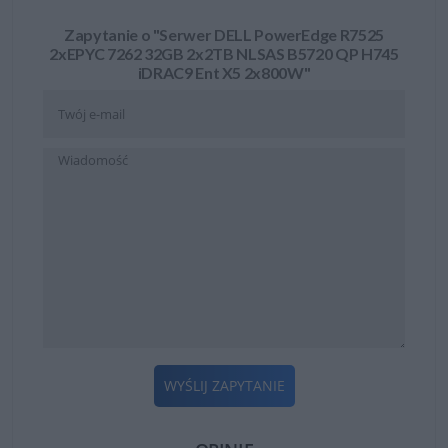
Zapytanie o "Serwer DELL PowerEdge R7525
2xEPYC 7262 32GB 2x2TB NLSAS B5720 QP H745
iDRAC9 Ent X5 2x800W"
WYŚLIJ ZAPYTANIE