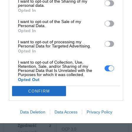
I want to opt-out of the Sharing of my
graficzny:
personal data.
Opted In
Praca w sieci
I want to opt-out of the Sale of my
Typ interfejsu
Personal Data.
LAN-on-motherboard (LOM)
Opted In
(szyny):
I want to opt-out of processing my
Porty Ethernet:
4 x Gigabit Ethernet
Personal Data for Targeted Advertising.
Opted In
Kontroler
Broadcom BCM5720
ethernet:
I want to opt-out of Collection, Use,
Retention, Sale, and/or Sharing of my
Personal Data that Is Unrelated with the
Protokół
Purposes for which it was collected.
Ethernet, Fast Ethernet,
Opted Out
komunkacyjny
Gigabit Ethernet
danych:
CONFIRM
Kontroler
Integrated Dell Remote
zdalnego
Access Controller 9 X5
Data Deletion
Data Access
Privacy Policy
zarzadzania:
Enterprise (iDRAC9 X5)
Zgodność z
OCP 3.0