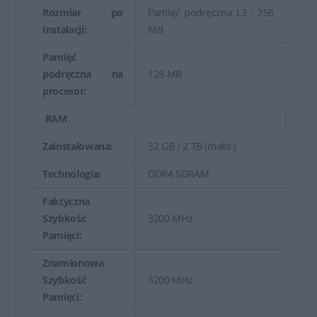
potrzeby obsługi ogólnych i specjalistycznych
Rozmiar po
Pamięć podręczna L3 - 256
obciążeń.
Instalacji:
MB
Serwer Dell PowerEdge R350
- wydajny,
Pamięć
uniwersalny serwer klasy podstawowej do
podręczna na
128 MB
procesor:
montażu w szafie serwerowej z lepszymi opcjami
pamięci masowej.
RAM
Serwer Dell PowerEdge R550
-zaprojektowany z
Zainstalowana:
32 GB / 2 TB (maks.)
myślą o jak największej wszechstronności. Serwer
Technologia:
DDR4 SDRAM
świetnie sprawdza się do obsługi nowoczesnego
Faktyczna
centrum danych, wirtualizacji, obsługi poczty
Szybkość
3200 MHz
firmowej, plików produkcyjnych w różnych
Pamięci:
branżach.
Znamionowa
Serwer Dell PowerEdge R750
- najlepszy i
Szybkość
3200 MHz
najbardziej wydajny model z całej gamy serwerów
Pamięci:
Dell PowerEdge.