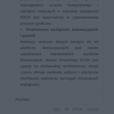
masowej fibre channel. Serwery Dell typu Rack uznaje
wymaganiom uczenia maszynowego i
się za nr 1 jeśli chodzi o wydajność aplikacji. Serwer
obciążeń roboczych o wysokiej wydajności
PowerEdge 2900 III otrzymał pierwsze miejsce w teście
R7525 jest wyposażony w zaawansowany
procesor graficzny.
TPC-C (cena/wydajność). Serwery Rack firmy Dell
Przełomowa wydajność, innowacyjność
zapewniają skalowalność wydajności. Umożliwiają
i gęstość
sprostanie wymagającym obciążeniom bazy danych,
Ewolucja centrum danych zaczyna się od
aplikacji korporacyjnych oraz wirtualizacji. Do głównych
platform, dostosowanych pod kątem
korzyści zaliczyć można m.in. doskonałą wydajność i
uzyskiwania odpowiednich wyników
pojemność, szybkie i łatwe wdrożenie wirtualizacji,
biznesowych. Serwer PowerEdge R7525 jest
oparty na skalowalnej architekturze, dzięki
opłacalna skalowalność pamięci, znakomita
czemu oferuje swobodę wyboru i elastyczne
energooszczędność serwera.
możliwości spełnienia wymagań dotyczących
wydajności.
Serwery Dell PowerEdge dedykowane do szafy rack
pozwalają bezkompromisowo zmaksymalizować moc
obliczeniową w środowiskach o ograniczonej ilości
Produkt:
miejsca.
DELL PE R7525 chassis