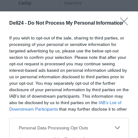
Cechy:
Nearline
Kontroler pamięci masowej
Dell24 -
Do Not Process My Personal Information
Typ:
1
If you wish to opt-out of the sale, sharing to third parties, or
Nazwa
processing of your personal or sensitive information for
kontrolera
Dell PERC H745
targeted advertising by us, please use the below opt-out
pamięci
section to confirm your selection. Please note that after your
masowej:
opt-out request is processed you may continue seeing
interest-based ads based on personal information utilized by
Napęd optyczny
us or personal information disclosed to third parties prior to
your opt-out. You may separately opt-out of the further
Typ:
Bez napędu optycznego
disclosure of your personal information by third parties on the
IAB’s list of downstream participants. This information may
Monitor
also be disclosed by us to third parties on the
IAB’s List of
Typ monitora:
Brak
Downstream Participants
that may further disclose it to other
third parties.
Sterownik grafiki
Personal Data Processing Opt Outs
Procesor
Bez karty grafiki