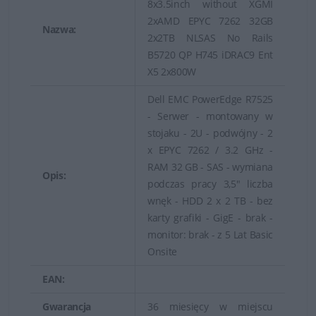
8x3.5inch without XGMI
Zrównoważona wydajność
2xAMD EPYC 7262 32GB
Nazwa:
2x2TB NLSAS No Rails
B5720 QP H745 iDRAC9 Ent
X5 2x800W
Dell EMC PowerEdge R7525
- Serwer - montowany w
stojaku - 2U - podwójny - 2
x EPYC 7262 / 3.2 GHz -
RAM 32 GB - SAS - wymiana
Opis:
podczas pracy 3,5" liczba
wnęk - HDD 2 x 2 TB - bez
karty grafiki - GigE - brak -
monitor: brak - z 5 Lat Basic
Onsite
EAN:
Gwarancja
36 miesięcy w miejscu