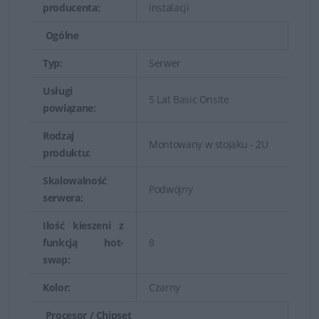
producenta:
instalacji
Zrównoważona wydajność, pamięć oraz funkcje we/wy
niewielkiego, dwuprocesorowego serwera Dell
Ogólne
PowerEdge ogólnego przeznaczenia o wielkości 1U
Typ:
Serwer
umożliwiają zintegrowanie i uproszczenie zarządzania
Usługi
wirtualizacją, cyklem eksploatacji oraz danymi.
5 Lat Basic Onsite
powiązane:
Wydajne zarządzanie systemami
Rodzaj
Montowany w stojaku - 2U
produktu:
Zarządzanie cyklem eksploatacji jest łatwe dzięki
Skalowalność
Podwójny
inteligentnej, opartej na sprzęcie funkcji administracji
serwera:
systemami, wszechstronnemu narzędziu do zarządzania
Ilość kieszeni z
energią oraz innym innowacyjnym rozwiązaniom.
funkcją hot-
8
swap:
Znakomita wydajność operacyjna
Kolor:
Czarny
Nowoczesne mechanizmy zaawansowanej
Procesor / Chipset