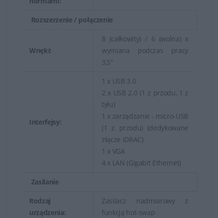
normami:
Rozszerzenie / połączenie
8 (całkowity) / 6 (wolna) x
Wnęki:
wymiana podczas pracy
3,5"
1 x USB 3.0
2 x USB 2.0 (1 z przodu, 1 z
tyłu)
1 x zarządzanie - micro-USB
Interfejsy:
(1 z przodu) (dedykowane
złącze iDRAC)
1 x VGA
4 x LAN (Gigabit Ethernet)
Zasilanie
Rodzaj
Zasilacz nadmiarowy z
urządzenia:
funkcją hot-swap