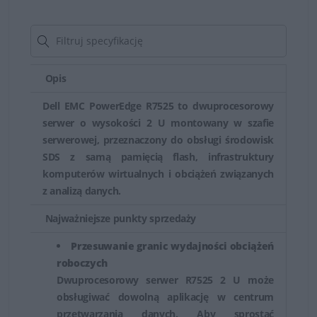
pozwala przekształcić środowisko IT dzięki bardziej
opłacalnym, łatwiej dostępnym innowacjom
spełniającym oczekiwania wszystkich firm. W połączeniu
z systemem Windows Server 2016 Standard zapewniają
Opis
one nadzwyczaj efektywne działanie i doskonałą
Dell EMC PowerEdge R7525 to dwuprocesorowy
wydajność umożliwiającą optymalizację tradycyjnych,
serwer o wysokości 2 U montowany w szafie
zwirtualizowanych i chmurowych obciążeń roboczych
serwerowej, przeznaczony do obsługi środowisk
dowolnej wielkości.
SDS z samą pamięcią flash, infrastruktury
Serwery Dell PowerEdge —
komputerów wirtualnych i obciążeń związanych
z analizą danych.
zrównoważona wydajność
Najważniejsze punkty sprzedaży
Serwery Dell Rack montowane w szafie serwerowej
dostępne są w wersji z 2 lub 4 wspornikami. To
Przesuwanie granic wydajności obciążeń
roboczych
rozwiązanie doskonale umożliwia oszczędzanie miejsca.
Dwuprocesorowy serwer R7525 2 U może
Dodatkowa pamięć masowa jest zapewniona dzięki
obsługiwać dowolną aplikację w centrum
zewnętrznym dyskom SCSI/SAS/SATA lub pamięci
przetwarzania danych. Aby sprostać