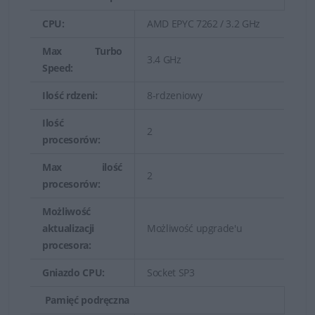
niezawodności, dostępności i serwisowania (RAS)
CPU:
AMD EPYC 7262 / 3.2 GHz
wdrożone w ramach infrastruktury serwera Dell
Max Turbo
PowerEdge gwarantują maksymalny czas pracy bez
3.4 GHz
Speed:
przestojów oraz niezawodną konserwację.
Ilość rdzeni:
8-rdzeniowy
Uniwersalna pamięć masowa
Ilość
2
procesorów:
Maksymalnie wykorzystaj pojemność szafy serwerowej
Max ilość
dzięki funkcjom wewnętrznej pamięci masowej
2
procesorów:
umożliwiającym wiele różnych konfiguracji.
Możliwość
Przykładowe modele
aktualizacji
Możliwość upgrade'u
procesora:
serwerów Rack:
Gniazdo CPU:
Socket SP3
Serwer Dell PowerEdge R250
- wydajny, niewielki
serwer do montażu w szafie serwerowej na
Pamięć podręczna