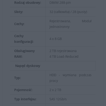
Rodzaj obudowy:
DIMM 288-pin
Sloty:
32 (całkowita) / 28 (pusty)
Rejestrowana, Moduł
Cechy:
Jednostronny
Cechy
4 x 8 GB
konfiguracji:
Obsługiwany
2 TB rejestrowana
RAM:
4 TB Load-Reduced
Napęd dyskowy
HDD - wymiana podczas
Typ:
pracy
Pojemność:
2 x 2 TB
Typ interfejsu:
SAS 12Gb/s