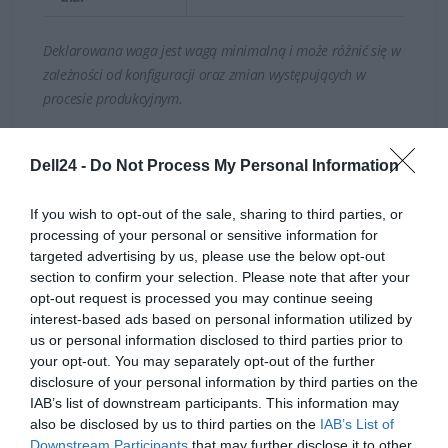
Deklarowana waga jest wagą minimalną i może różnić się w
zależności od konfiguracji oraz zmian występujących w
procesie produkcyjnym.
INFORMACJE HANDLOWE
Dell24 -
Do Not Process My Personal Information
If you wish to opt-out of the sale, sharing to third parties, or
processing of your personal or sensitive information for
targeted advertising by us, please use the below opt-out
Kod producenta
492-BCPB
section to confirm your selection. Please note that after your
opt-out request is processed you may continue seeing
Dell Technologies
interest-based ads based on personal information utilized by
Dane
1 Dell Way
us or personal information disclosed to third parties prior to
producenta
Round Rock, TX 78664
your opt-out. You may separately opt-out of the further
disclosure of your personal information by third parties on the
https://dell.com
IAB’s list of downstream participants. This information may
DELL sp. z o.o
also be disclosed by us to third parties on the
IAB’s List of
Downstream Participants
that may further disclose it to other
Podmiot
ul. Inflancka 4A