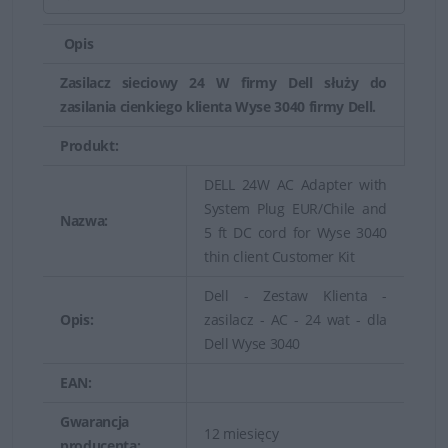
Sprawdź średnicę zewnętrzną i
Opis
wewnętrzną. Dell stosuję 3 typy
wtyków:
USB-C
(najnowszy),
Zasilacz sieciowy 24 W firmy Dell służy do
7.4mm
(gruby) oraz
4.5mm
zasilania cienkiego klienta Wyse 3040 firmy Dell.
(cienki).
Produkt:
Uwaga:
Nie każdy port USB-C obsługuje
DELL 24W AC Adapter with
funkcję ładowania. Przed zakupem
System Plug EUR/Chile and
Nazwa:
takiego zasilacza upewnij się, że
5 ft DC cord for Wyse 3040
thin client Customer Kit
posiadany laptop wspiera takie
ładowanie.
Dell - Zestaw Klienta -
Opis:
zasilacz - AC - 24 wat - dla
3. Model laptopa a kompatybilność
Dell Wyse 3040
Jeśli nie jesteś pewny – sprawdź w
EAN:
dokumentacji producenta na podstawie
numeru
Service Tag
lub
skontaktuj się z
Gwarancja
12 miesięcy
naszymi Doradcami
.
producenta: