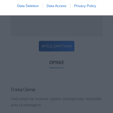
Data Deletion
Data Access
Privacy Policy
WYŚLIJ ZAPYTANIE
OPINIE
Dodaj Opinię
Twój email nie zostanie nigdzie udostępniony. Wszystkie
pola są wymagane.