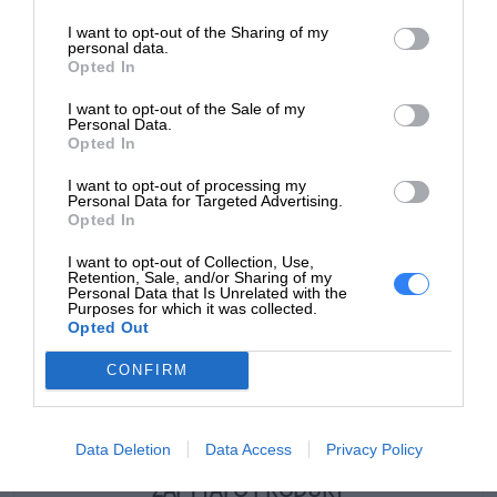
I want to opt-out of the Sharing of my
personal data.
Kod producenta
460-BCML
Opted In
Dell Technologies
I want to opt-out of the Sale of my
Dane
1 Dell Way
Personal Data.
Opted In
producenta
Round Rock, TX 78664
https://dell.com
I want to opt-out of processing my
Personal Data for Targeted Advertising.
DELL sp. z o.o
Opted In
Podmiot
ul. Inflancka 4A
I want to opt-out of Collection, Use,
odpowiedzialny
00-189 Warszawa
Retention, Sale, and/or Sharing of my
Personal Data that Is Unrelated with the
https://dell.com
Purposes for which it was collected.
Opted Out
https://www.dell.com/support/content
Pomoc
pl/category/product-support/self-sup
CONFIRM
techniczna
knowledgebase
Data Deletion
Data Access
Privacy Policy
ZAPYTAJ O PRODUKT