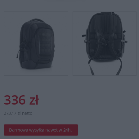
336 zł
273,17 zł netto
Darmowa wysyłka nawet w 24h.