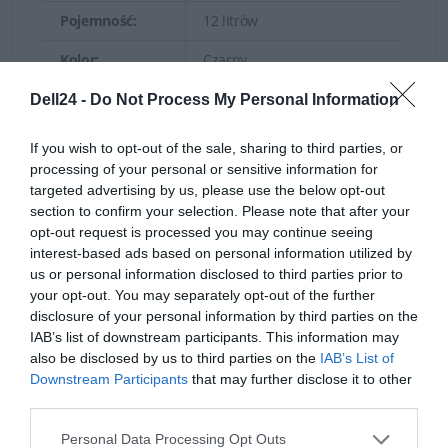
Pojemność:
12 litrów
Kolor:
Czarny
Zastrzeżenie
Dell24 -
Do Not Process My Personal Information
dotyczące
Trwałe materiały
Wyświetlany produkt może
koloru
If you wish to opt-out of the sale, sharing to third parties, or
być innego koloru
Torby i plecaki Dell wykonane są z wodoodpornego
processing of your personal or sensitive information for
produktu na
targeted advertising by us, please use the below opt-out
obrazku:
nylonu oraz skóry naturalnej (wybrane modele). Nylon to
section to confirm your selection. Please note that after your
bardzo wytrzymały materiał, o bardzo dobrych
opt-out request is processed you may continue seeing
właściwościach ochronnych. Nie jest podatny na
interest-based ads based on personal information utilized by
Deklarowana waga jest wagą minimalną i może różnić się w
us or personal information disclosed to third parties prior to
przecieranie, rozciąganie czy rozerwanie. Zastosowanie
your opt-out. You may separately opt-out of the further
zależności od konfiguracji oraz zmian występujących w
nylonu pozwoli sprostać trudom codziennego
disclosure of your personal information by third parties on the
procesie produkcyjnym.
użytkowania.
IAB’s list of downstream participants. This information may
also be disclosed by us to third parties on the
IAB’s List of
INFORMACJE HANDLOWE
Downstream Participants
that may further disclose it to other
third parties.
Personal Data Processing Opt Outs