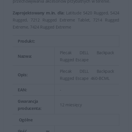
przechowywania akcesoriów przydatnych w terenie.
można dobrać fason, kolorystykę, rodzaj i rozmiar
plecaka lub torby do indywidualnych predyspozycji.
Zaprojektowany m.in. dla:
Latitude 5420 Rugged, 5424
Rugged, 7212 Rugged Extreme Tablet, 7214 Rugged
Extreme, 7424 Rugged Extreme
Produkt:
Plecak DELL Backpack
Nazwa:
Rugged Escape
Plecak DELL Backpack
Opis:
Rugged Escape 460-BCML
EAN:
-
Gwarancja
12 miesięcy
producenta:
Wysoka jakość i świetne wykonanie
Ogólne
Torby i plecaki do laptopów marki Dell to wyjątkowa
Ilość w