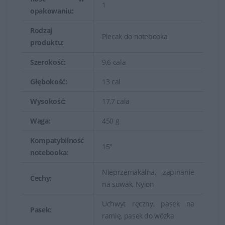
dbałość o każdy szczegół. Posiadają przemyślaną
1
opakowaniu:
konstrukcję, która umożliwia zmieszczenie laptopa, ale i
potrzebnych akcesoriów. Wybrane modele toreb
Rodzaj
Plecak do notebooka
produktu:
posiadają dodatkowe kieszenie na dokumenty, tablet i
niezbędne podczas podróży rzeczy. Uchwyty i paski
Szerokość:
9,6 cala
pozwalają zwiększyć wygodę, umożliwiając przenoszenie
Głębokość:
13 cal
plecaka na torbie z kółkami. Wszelkiego rodzaju zszycia,
uchwyty i wyściółka, zostały wykonane w taki sposób, by
Wysokość:
17,7 cala
zapewnić maksymalną trwałość i ochronę
Waga:
450 g
przenoszonego sprzętu.
Kompatybilność
15"
notebooka:
Nieprzemakalna, zapinanie
Cechy:
na suwak, Nylon
Uchwyt ręczny, pasek na
Pasek:
ramię, pasek do wózka