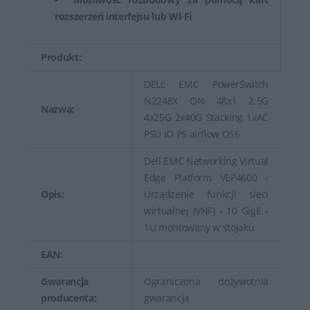
rozszerzeń interfejsu lub Wi-Fi
Produkt:
DELL EMC PowerSwitch
N2248X ON 48x1 2.5G
Nazwa:
4x25G 2x40G Stacking 1xAC
PSU IO PS airflow OS6
Dell EMC Networking Virtual
Edge Platform VEP4600 -
Opis:
Urządzenie funkcji sieci
wirtualnej (VNF) - 10 GigE -
1U montowany w stojaku
EAN:
Gwarancja
Ograniczona dożywotnia
producenta:
gwarancja