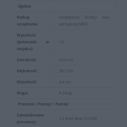
Ogólne
Rodzaj
Urządzenie funkcji sieci
urządzenia:
wirtualnej (VNF)
Wysokość
(jednostek w
1U
stojaku):
Szerokość:
43.4 cm
Głębokość:
38.1 cm
Wysokość:
4.4 cm
Waga:
6.24 kg
Procesor / Pamięć / Pamięć
Zainstalowane
1 x Intel Xeon D-2100
procesory: