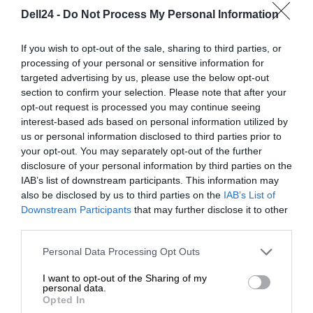
AS/NZS 60950-1, AS/NZ
Dell24 -
Do Not Process My Personal Information
3548 Class A, ICES-003 Class
Zgodność z
A, FCC CFR47 Part 15, UL
If you wish to opt-out of the sale, sharing to third parties, or
normami:
60950-1, IEC 60950-1, EN
processing of your personal or sensitive information for
60950-1, GB 4943, VCCI V-3,
targeted advertising by us, please use the below opt-out
section to confirm your selection. Please note that after your
EN 61000, CNS 13438, EN
opt-out request is processed you may continue seeing
55022 Class A, EN 300 386,
interest-based ads based on personal information utilized by
CAN/CSA-C22.2 No. 60950-1
us or personal information disclosed to third parties prior to
your opt-out. You may separately opt-out of the further
Zasilanie
disclosure of your personal information by third parties on the
IAB’s list of downstream participants. This information may
Adapter mocy wewnętrznej
Zasilacz:
also be disclosed by us to third parties on the
IAB’s List of
- hot-plug
Downstream Participants
that may further disclose it to other
third parties.
Ilość
1
zainstalowanych:
Personal Data Processing Opt Outs
Maksymalna
I want to opt-out of the Sharing of my
obsługiwana
2
personal data.
Opted In
ilość: