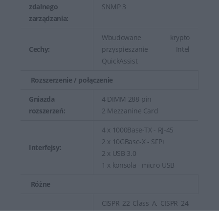
zdalnego
SNMP 3
zarządzania:
Wbudowane krypto
Cechy:
przyspieszanie Intel
QuickAssist
Rozszerzenie / połączenie
Gniazda
4 DIMM 288-pin
rozszerzeń:
2 Mezzanine Card
4 x 1000Base-TX - RJ-45
2 x 10GBase-X - SFP+
Interfejsy:
2 x USB 3.0
1 x konsola - micro-USB
Różne
CISPR 22 Class A, CISPR 24,
EN55024, EN50082-1,