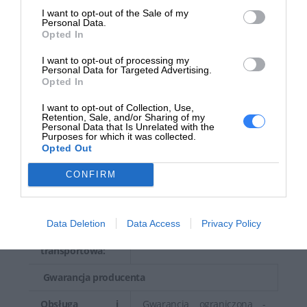
I want to opt-out of the Sale of my
Wymagane
Personal Data.
AC 120/230 V (50/60 Hz)
napięcie:
Opted In
I want to opt-out of processing my
Zużycie energii w
Personal Data for Targeted Advertising.
trybie
170 wat
Opted In
aktywności:
I want to opt-out of Collection, Use,
Retention, Sale, and/or Sharing of my
Wielkość i waga (ładunek)
Personal Data that Is Unrelated with the
Purposes for which it was collected.
Szerokość
Opted Out
57.5 cm
transportowa:
CONFIRM
Głębokość
60.4 cm
transportowa:
Data Deletion
Data Access
Privacy Policy
Wysokość
21.3 cm
transportowa:
Gwarancja producenta
Obsługa i
Gwarancja ograniczona -