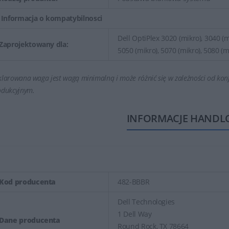
Informacja o kompatybilnosci
Dell OptiPlex 3020 (mikro), 3040 (m
Zaprojektowany dla:
5050 (mikro), 5070 (mikro), 5080 (m
larowana waga jest wagą minimalną i może różnić się w zależności od konf
odukcyjnym.
INFORMACJE HANDL
Kod producenta
482-BBBR
Dell Technologies
1 Dell Way
Dane producenta
Round Rock, TX 78664