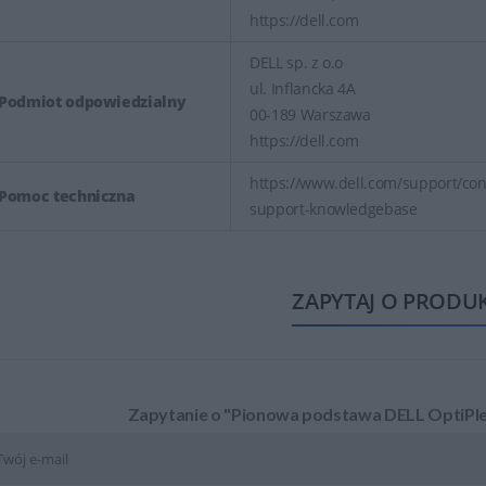
https://dell.com
DELL sp. z o.o
ul. Inflancka 4A
Podmiot odpowiedzialny
00-189 Warszawa
https://dell.com
https://www.dell.com/support/cont
Pomoc techniczna
support-knowledgebase
ZAPYTAJ O PRODU
Zapytanie o "Pionowa podstawa DELL OptiPlex