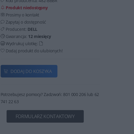
Kod producenta:
482-BBBR
Produkt niedostępny
Prosimy o kontakt
Zapytaj o dostępność
Producent:
DELL
Gwarancja:
12 miesięcy
Wydrukuj ulotkę:
Dodaj produkt do ulubionych!
DODAJ DO KOSZYKA
Potrzebujesz pomocy? Zadzwoń: 801 000 206 lub 62
741 22 63
FORMULARZ KONTAKTOWY