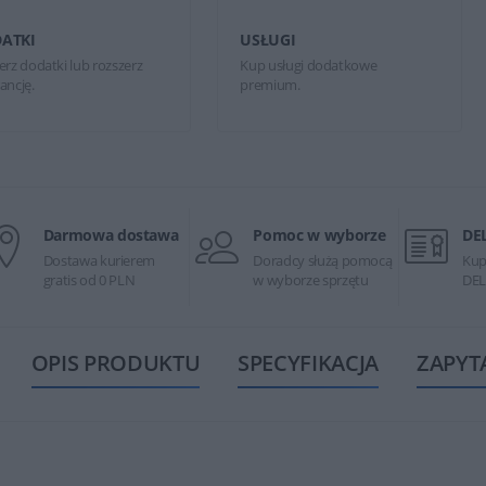
ATKI
USŁUGI
erz dodatki lub rozszerz
Kup usługi dodatkowe
ancję.
premium.
Darmowa dostawa
Pomoc w wyborze
DE
Dostawa kurierem
Doradcy służą pomocą
Kup
gratis od 0 PLN
w wyborze sprzętu
DEL
OPIS PRODUKTU
SPECYFIKACJA
ZAPYT