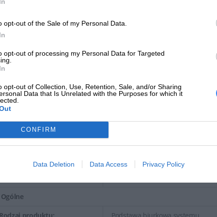
In
systemu OptiPlex. Dzięki prostemu dostępowi do przednieg
komputera Micro ułatwia odpowiednie poprowadzenie kabli i pod
o opt-out of the Sale of my Personal Data.
Doskonałe uzupełnienie systemów OptiPlex Micro
In
Pionowa podstawa do komputera Dell OptiPlex Micro została 
systemach OptiPlex Micro. Niewielkie, wygodne rozwiązanie bły
to opt-out of processing my Personal Data for Targeted
ing.
komputera OptiPlex.
In
o opt-out of Collection, Use, Retention, Sale, and/or Sharing
Produkt:
ersonal Data that Is Unrelated with the Purposes for which it
lected.
Out
Nazwa:
DELL OptiPlex Micro Vertical Stan
Dell OptiPlex Micro Vertical Stan
CONFIRM
Opis:
3020, 3040, 3046, 3050, 3070, 5050,
EAN:
5397063840205
Data Deletion
Data Access
Privacy Policy
Gwarancja producenta:
12 miesięcy
Ogólne
Rodzaj produktu:
Podstawa biurkowa systemu