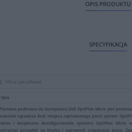
OPIS PRODUKTU
SPECYFIKACJA
Opis
Pionowa podstawa do komputera Dell OptiPlex Micro jest przeznac
znacznie ogranicza ilość miejsca zajmowanego przez system OptiPl
łatwe i bezpieczne skonfigurowanie systemu OptiPlex Micro w
utrzymać porządek na biurku i usprawnić organizację pracy. Za