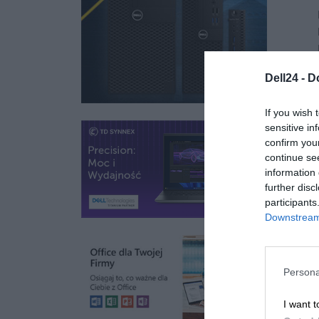
Dell24 -
D
If you wish 
sensitive in
confirm you
continue se
information 
further disc
participants
Downstream 
Persona
I want t