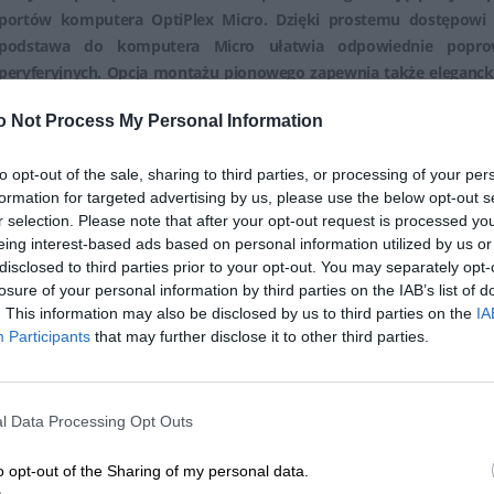
portów komputera OptiPlex Micro. Dzięki prostemu dostępowi 
podstawa do komputera Micro ułatwia odpowiednie poprowa
peryferyjnych. Opcja montażu pionowego zapewnia także elegancki
to potrzebne. Niewielkie, wygodne rozwiązanie natychmiastowo 
o Not Process My Personal Information
OptiPlex.
Najważniejsze punkty sprzedaży
to opt-out of the sale, sharing to third parties, or processing of your per
formation for targeted advertising by us, please use the below opt-out s
Prosta, pionowa podstawa do komputerów OptiPlex
r selection. Please note that after your opt-out request is processed y
Pionowa podstawa do komputera Dell OptiPlex Micro umożliwi
eing interest-based ads based on personal information utilized by us or
praktycznie dowolnym miejscu. Estetyczna, prosta podstawa umo
disclosed to third parties prior to your opt-out. You may separately opt-
systemu OptiPlex Micro w pozycji pionowej.
losure of your personal information by third parties on the IAB’s list of
. This information may also be disclosed by us to third parties on the
IA
Błyskawiczne zwiększenie ilości miejsca
Participants
that may further disclose it to other third parties.
Pionowa podstawa do komputera Micro została zaprojektow
przestrzeni - pozwala szybko zmniejszyć ilość miejsca zajm
utrzymanie porządku na biurku i usprawnienie organizacji prac
elegancki wygląd w miejscach pracy, w których jest to potrzebne
l Data Processing Opt Outs
Łatwy dostęp do portów komputera
o opt-out of the Sharing of my personal data.
Poza oszczędnością miejsca pionowa podstawa zapewnia rów