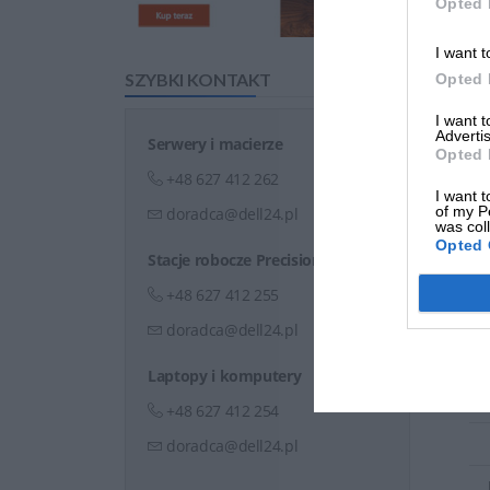
Opted 
I want t
SZYBKI KONTAKT
Opted 
I want 
Advertis
Serwery i macierze
Opted 
+48 627 412 262
I want t
of my P
doradca@dell24.pl
was col
Opted 
Stacje robocze Precision
+48 627 412 255
doradca@dell24.pl
Laptopy i komputery
+48 627 412 254
doradca@dell24.pl