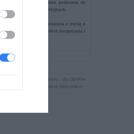
o i tylnego panelu pionowa podstawa do
łączanie urządzeń peryferyjnych.
zaprojektowana i przetestowana z myślą o
skawicznie zwiększa komfort korzystania z
d
d - Podstawa biurkowa systemu - dla OptiPlex
 5070, 5080, 7040, 7050 (mikro), 9020 (mikro)