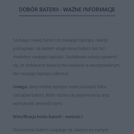
ogniw oraz najwyższej jakości częściach i materiałach.
DOBÓR BATERII - WAŻNE INFORMACJE
Dzięki temu zakupione baterie są w stanie działać długo
i bezawaryjnie.
Nie kupuj najtańszych zamienników, których ogniwa
są bardzo słabej jakości!
Szukając nowej baterii do swojego laptopa, należy
posługiwać się kodem oryginalnej baterii lub też
Baterie, które znajduje się w ofercie sklepu DELL24 są
modelem swojego laptopa. Dodatkowo należy upewnić
oryginalnymi częściami zamiennymi lub wysokiej jakości
się, że dobierana bateria ma napięcie w akceptowalnym
zamiennikami takich firm jak Dell, Green Cell czy
dla naszego laptopa zakresie.
Whitenergy. Tylko markowe produkty spełniają
najwyższe standardy jakości i posiadają certyfikaty FCC,
Uwaga:
dany model laptopa może posiadać kilka
CE i ROHS.
rodzajów baterii, które różnią się pojemnością oraz
wymiarami zewnętrznymi.
Łatwy kontakt i fachowa obsługa
Weryfikacja kodu baterii - metoda I
W przypadku jakichkolwiek wątpliwości i problemów z
doborem baterii do posiadanego laptopa, zawsze mogą
Oznaczenie baterii znajduje się zawsze na samym