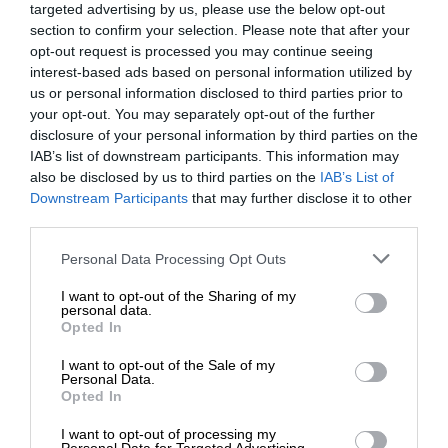
naszych Doradców, którzy służą swoją fachową
targeted advertising by us, please use the below opt-out
section to confirm your selection. Please note that after your
wiedzą zarówno poprzez
kontakt telefoniczny jak
opt-out request is processed you may continue seeing
i mailowy
.
interest-based ads based on personal information utilized by
us or personal information disclosed to third parties prior to
your opt-out. You may separately opt-out of the further
disclosure of your personal information by third parties on the
IAB’s list of downstream participants. This information may
also be disclosed by us to third parties on the
IAB’s List of
Downstream Participants
that may further disclose it to other
OPIS PRODUKTU
third parties.
Personal Data Processing Opt Outs
I want to opt-out of the Sharing of my
personal data.
Opted In
SPECYFIKACJA
I want to opt-out of the Sale of my
Personal Data.
Opted In
I want to opt-out of processing my