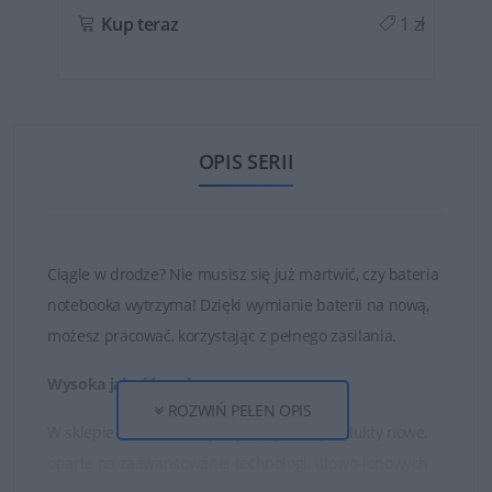
ł
Kup teraz
1 zł
OPIS SERII
Ciągle w drodze? Nie musisz się już martwić, czy bateria
notebooka wytrzyma! Dzięki wymianie baterii na nową,
możesz pracować, korzystając z pełnego zasilania.
Wysoka jakość ogniw
ROZWIŃ PEŁEN OPIS
W sklepie DELL24 oferujemy wyłącznie produkty nowe,
oparte na zaawansowanej technologii litowo-jonowych