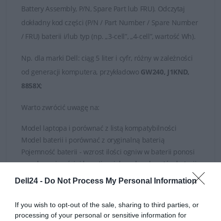
Battery Assembly, P/N, Spare Part lub FRU). Odczytaj
dokładny kod części (P/N / Part Number / Spare Number
/ FRU) baterii i/lub typ (np. „3-cell”, „4-cell”, wartość Wh).
Np.
dla marki
Dell
: ciąg 5 liter i cyfr, różny w zależności
od generacji komputera, przykładowo
GW240, J1KND,
8858X
;
Warto zwrócić uwagę na:
Model laptopa i porównać z listą kompatybilności
Model baterii i porównać z oryginalną baterią
Pojemność baterii - wzrost ilości ogniw w baterii ponosi
za sobą najczęściej kwestię większych gabarytów baterii
Napięcie baterii
Dell24 -
Do Not Process My Personal Information
If you wish to opt-out of the sale, sharing to third parties, or
W razie wątpliwości zachęcamy zasięgnięcia porady
processing of your personal or sensitive information for