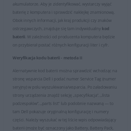
Państwo skontaktować się z naszymi Doradcami, którzy
akumulatorze. Aby je zidentyfikować, wystarczy wyjąć
udzielą fachowej i wyczerpującej porady. Na przesłane
baterię z komputera i sprawdzić naklejkę znamionową.
zapytania odpowiadamy rzetelnie i bez zbędnej zwłoki.
Obok innych informacji, jak kraj produkcji czy znaków
Satysfakcja z zakupu jest dla nas najważniejsza.
ostrzegawczych, znajduje się tam indywidualny
kod
baterii
. W zależności od producenta komputera będzie
Dobór baterii do laptopów DELL
on przybierał postać różnych konfiguracji liter i cyfr.
Weryfikacja kodu baterii - metoda II
Alernatywnie kod baterii można sprawdzić wchodząc na
stronę wsparcia Dell i podać numer Service Tag (numer
seryjny) w polu wyszukiwania/wsparcia. Po załadowaniu
strony urządzenia znajdź sekcję „specyfikacja”, „lista
podzespołów”, „parts list” lub podobnie nazwaną — to
tam Dell pokazuje oryginalną konfigurację i numery
części. Należy wyszukać w tej liście wpis odpowiadający
baterii (może być oznaczony jako Battery, Battery Pack,