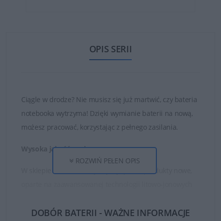
OPIS SERII
Ciągle w drodze? Nie musisz się już martwić, czy bateria
notebooka wytrzyma! Dzięki wymianie baterii na nową,
możesz pracować, korzystając z pełnego zasilania.
Wysoka jakość ogniw
ROZWIŃ PEŁEN OPIS
W sklepie DELL24 oferujemy wyłącznie produkty nowe,
oparte na zaawansowanej technologii litowo-jonowych
ogniw oraz najwyższej jakości częściach i materiałach.
DOBÓR BATERII - WAŻNE INFORMACJE
Dzięki temu zakupione baterie są w stanie działać długo