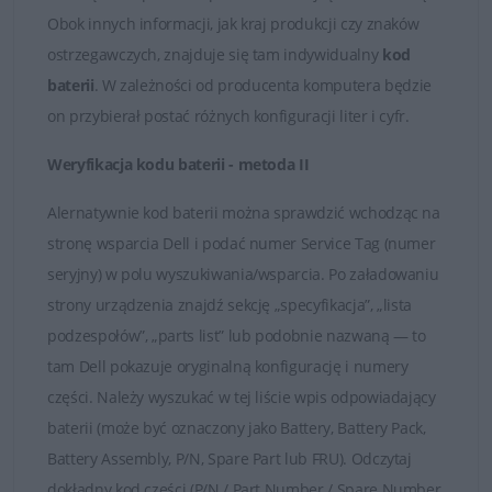
zapytania odpowiadamy rzetelnie i bez zbędnej zwłoki.
Obok innych informacji, jak kraj produkcji czy znaków
Satysfakcja z zakupu jest dla nas najważniejsza.
ostrzegawczych, znajduje się tam indywidualny
kod
baterii
. W zależności od producenta komputera będzie
Dobór baterii do laptopów DELL
on przybierał postać różnych konfiguracji liter i cyfr.
Weryfikacja kodu baterii - metoda II
Alernatywnie kod baterii można sprawdzić wchodząc na
stronę wsparcia Dell i podać numer Service Tag (numer
seryjny) w polu wyszukiwania/wsparcia. Po załadowaniu
strony urządzenia znajdź sekcję „specyfikacja”, „lista
podzespołów”, „parts list” lub podobnie nazwaną — to
tam Dell pokazuje oryginalną konfigurację i numery
części. Należy wyszukać w tej liście wpis odpowiadający
baterii (może być oznaczony jako Battery, Battery Pack,
Battery Assembly, P/N, Spare Part lub FRU). Odczytaj
dokładny kod części (P/N / Part Number / Spare Number