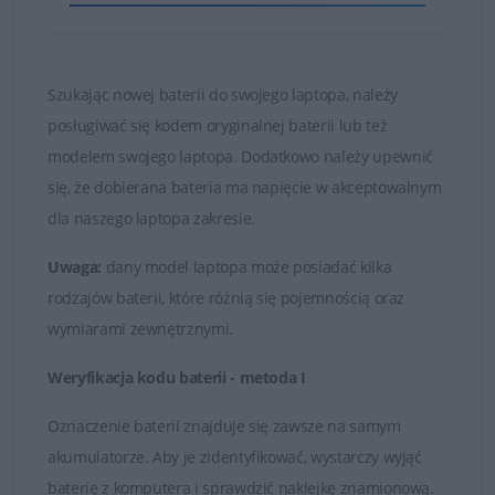
i bezawaryjnie.
Nie kupuj najtańszych zamienników, których ogniwa
są bardzo słabej jakości!
Szukając nowej baterii do swojego laptopa, należy
posługiwać się kodem oryginalnej baterii lub też
Baterie, które znajduje się w ofercie sklepu DELL24 są
modelem swojego laptopa. Dodatkowo należy upewnić
oryginalnymi częściami zamiennymi lub wysokiej jakości
się, że dobierana bateria ma napięcie w akceptowalnym
zamiennikami takich firm jak Dell, Green Cell czy
dla naszego laptopa zakresie.
Whitenergy. Tylko markowe produkty spełniają
najwyższe standardy jakości i posiadają certyfikaty FCC,
Uwaga:
dany model laptopa może posiadać kilka
CE i ROHS.
rodzajów baterii, które różnią się pojemnością oraz
wymiarami zewnętrznymi.
Łatwy kontakt i fachowa obsługa
Weryfikacja kodu baterii - metoda I
W przypadku jakichkolwiek wątpliwości i problemów z
doborem baterii do posiadanego laptopa, zawsze mogą
Oznaczenie baterii znajduje się zawsze na samym
Państwo skontaktować się z naszymi Doradcami, którzy
akumulatorze. Aby je zidentyfikować, wystarczy wyjąć
udzielą fachowej i wyczerpującej porady. Na przesłane
baterię z komputera i sprawdzić naklejkę znamionową.