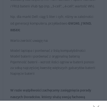
/ FRU) baterii i/lub typ (np. „3-cell”, „4-cell”, wartość Wh).
Np.
dla marki
Dell
: ciąg 5 liter i cyfr, różny w zależności
od generacji komputera, przykładowo
GW240, J1KND,
8858X
;
Warto zwrócić uwagę na:
Model laptopa i porównać z listą kompatybilności
Model baterii i porównać z oryginalną baterią
Pojemność baterii - wzrost ilości ogniw w baterii ponosi
za sobą najczęściej kwestię większych gabarytów baterii
Napięcie baterii
W razie wątpliwości zachęcamy zasięgnięcia porady
naszych Doradców, którzy służą swoją fachową
wiedzą zarówno poprzez
kontakt telefoniczny jak