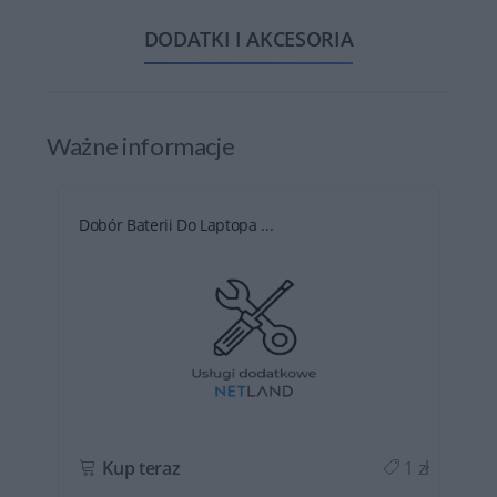
DODATKI I AKCESORIA
Ważne informacje
Dobór Baterii Do Laptopa ...
ł
Kup teraz
1 zł