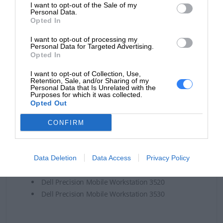
Czas realizacji zamówienia od 5-14 dni.
I want to opt-out of the Sale of my
Personal Data.
Opted In
W celu potwierdzenia kompatybilności baterii prosimy o
kontakt, w celu weryfikacji.
I want to opt-out of processing my
Personal Data for Targeted Advertising.
Bateria może być kompatybilna z laptopami Dell:
Opted In
I want to opt-out of Collection, Use,
Dell Latitude 5280
Retention, Sale, and/or Sharing of my
Dell Latitude 5290
Personal Data that Is Unrelated with the
Purposes for which it was collected.
Dell Latitude 5480
Opted Out
Dell Latitude 5490
Dell Latitude 5491
CONFIRM
Dell Latitude 5495
Dell Latitude 5580
Dell Latitude 5590
Data Deletion
Data Access
Privacy Policy
Dell Latitude 5591
Dell Precision Mobile Workstation 3520
Dell Precision Mobile Workstation 3530