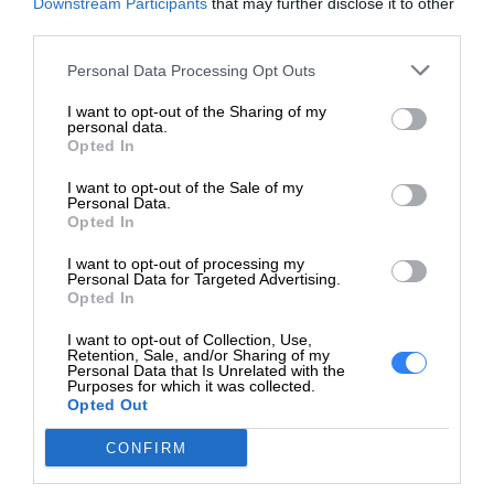
Downstream Participants
that may further disclose it to other
Czas realizacji zamówienia od 5-14 dni.
third parties.
W celu potwierdzenia kompatybilności baterii prosimy o
Personal Data Processing Opt Outs
kontakt, w celu weryfikacji.
I want to opt-out of the Sharing of my
Bateria może być kompatybilna z laptopami Dell:
personal data.
Opted In
Dell Inspiron 5368 STARLORD 13 ROR BTX
I want to opt-out of the Sale of my
Dell Inspiron 5378 STARLORD 13 ROR KBL BTX
Personal Data.
Dell Inspiron 5565 GAMORA 15 AMD BTX
Opted In
Dell Inspiron 5567 GAMORA 15 INTEL BTX
I want to opt-out of processing my
Dell Inspiron 5568 STARLORD 15 ROR BTX
Personal Data for Targeted Advertising.
Dell Inspiron 5578 STARLORD 15 ROR KBL BTX
Opted In
Dell Inspiron 5765 GAMORA 17 AMD BTX
I want to opt-out of Collection, Use,
Dell Inspiron 5767 GAMORA 17 INTEL BTX
Retention, Sale, and/or Sharing of my
Personal Data that Is Unrelated with the
Dell Inspiron 7368 STARLORD 13 BBY BTX
Purposes for which it was collected.
Dell Inspiron 7378 STARLORD 13 BBY KBL BTX
Opted Out
Dell Inspiron 7460 ASTRO 14 BTX
CONFIRM
Dell Inspiron 7560 ASTRO 15 BTX
Dell Inspiron 7569 STARLORD 15 BBY BTX