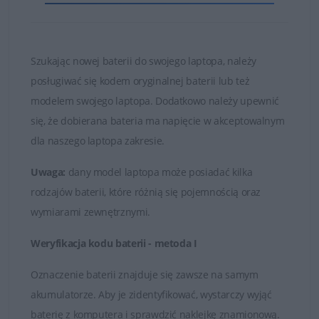
i bezawaryjnie.
Nie kupuj najtańszych zamienników, których ogniwa
są bardzo słabej jakości!
Szukając nowej baterii do swojego laptopa, należy
posługiwać się kodem oryginalnej baterii lub też
Baterie, które znajduje się w ofercie sklepu DELL24 są
modelem swojego laptopa. Dodatkowo należy upewnić
oryginalnymi częściami zamiennymi lub wysokiej jakości
się, że dobierana bateria ma napięcie w akceptowalnym
zamiennikami takich firm jak Dell, Green Cell czy
dla naszego laptopa zakresie.
Whitenergy. Tylko markowe produkty spełniają
najwyższe standardy jakości i posiadają certyfikaty FCC,
Uwaga:
dany model laptopa może posiadać kilka
CE i ROHS.
rodzajów baterii, które różnią się pojemnością oraz
wymiarami zewnętrznymi.
Łatwy kontakt i fachowa obsługa
Weryfikacja kodu baterii - metoda I
W przypadku jakichkolwiek wątpliwości i problemów z
doborem baterii do posiadanego laptopa, zawsze mogą
Oznaczenie baterii znajduje się zawsze na samym
Państwo skontaktować się z naszymi Doradcami, którzy
akumulatorze. Aby je zidentyfikować, wystarczy wyjąć
udzielą fachowej i wyczerpującej porady. Na przesłane
baterię z komputera i sprawdzić naklejkę znamionową.