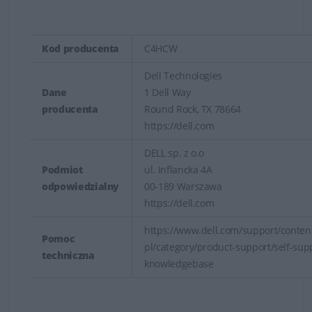
Kod producenta
C4HCW
Dell Technologies
Dane
1 Dell Way
producenta
Round Rock, TX 78664
https://dell.com
DELL sp. z o.o
Podmiot
ul. Inflancka 4A
odpowiedzialny
00-189 Warszawa
https://dell.com
https://www.dell.com/support/content
Pomoc
pl/category/product-support/self-sup
techniczna
knowledgebase