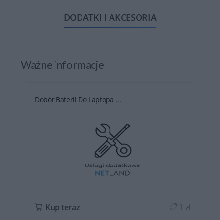
DODATKI I AKCESORIA
Ważne informacje
Dobór Baterii Do Laptopa ...
ł
Kup teraz
1 zł