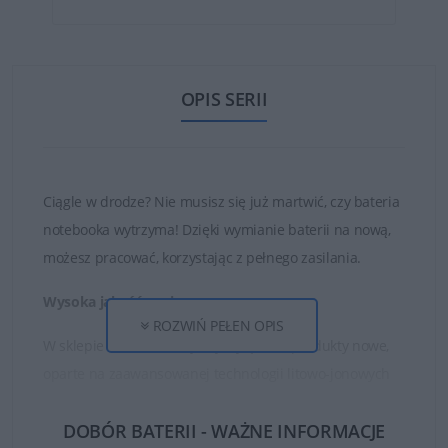
OPIS SERII
Ciągle w drodze? Nie musisz się już martwić, czy bateria
notebooka wytrzyma! Dzięki wymianie baterii na nową,
możesz pracować, korzystając z pełnego zasilania.
Wysoka jakość ogniw
ROZWIŃ PEŁEN OPIS
W sklepie DELL24 oferujemy wyłącznie produkty nowe,
oparte na zaawansowanej technologii litowo-jonowych
ogniw oraz najwyższej jakości częściach i materiałach.
DOBÓR BATERII - WAŻNE INFORMACJE
Dzięki temu zakupione baterie są w stanie działać długo