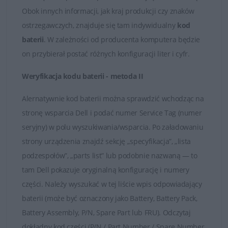
zapytania odpowiadamy rzetelnie i bez zbędnej zwłoki.
Obok innych informacji, jak kraj produkcji czy znaków
Satysfakcja z zakupu jest dla nas najważniejsza.
ostrzegawczych, znajduje się tam indywidualny
kod
baterii
. W zależności od producenta komputera będzie
Dobór baterii do laptopów DELL
on przybierał postać różnych konfiguracji liter i cyfr.
Weryfikacja kodu baterii - metoda II
Alernatywnie kod baterii można sprawdzić wchodząc na
stronę wsparcia Dell i podać numer Service Tag (numer
seryjny) w polu wyszukiwania/wsparcia. Po załadowaniu
strony urządzenia znajdź sekcję „specyfikacja”, „lista
podzespołów”, „parts list” lub podobnie nazwaną — to
tam Dell pokazuje oryginalną konfigurację i numery
części. Należy wyszukać w tej liście wpis odpowiadający
baterii (może być oznaczony jako Battery, Battery Pack,
Battery Assembly, P/N, Spare Part lub FRU). Odczytaj
dokładny kod części (P/N / Part Number / Spare Number