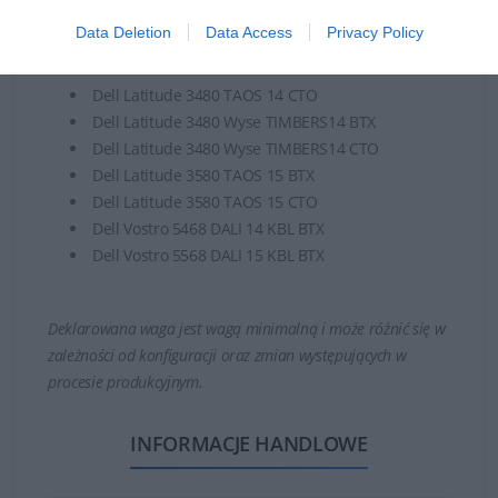
Dell Inspiron 7579 STARLORD 15 BBY KBL BTX
Data Deletion
Data Access
Privacy Policy
Dell Latitude 3379 STARLORD L BTX
Dell Latitude 3480 TAOS 14 BTX
Dell Latitude 3480 TAOS 14 CTO
Dell Latitude 3480 Wyse TIMBERS14 BTX
Dell Latitude 3480 Wyse TIMBERS14 CTO
Dell Latitude 3580 TAOS 15 BTX
Dell Latitude 3580 TAOS 15 CTO
Dell Vostro 5468 DALI 14 KBL BTX
Dell Vostro 5568 DALI 15 KBL BTX
Deklarowana waga jest wagą minimalną i może różnić się w
zależności od konfiguracji oraz zmian występujących w
procesie produkcyjnym.
INFORMACJE HANDLOWE