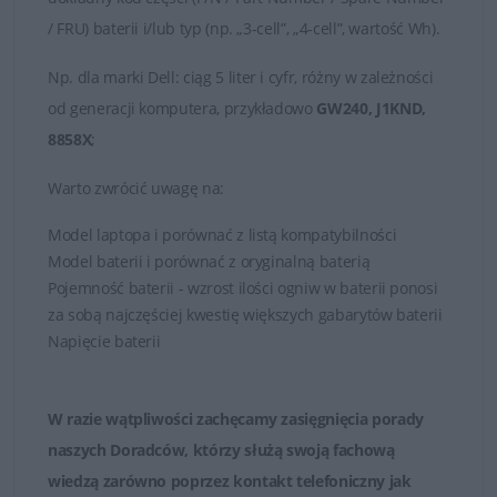
/ FRU) baterii i/lub typ (np. „3-cell”, „4-cell”, wartość Wh).
Np.
dla marki
Dell
: ciąg 5 liter i cyfr, różny w zależności
od generacji komputera, przykładowo
GW240, J1KND,
8858X
;
Warto zwrócić uwagę na:
Model laptopa i porównać z listą kompatybilności
Model baterii i porównać z oryginalną baterią
Pojemność baterii - wzrost ilości ogniw w baterii ponosi
za sobą najczęściej kwestię większych gabarytów baterii
Napięcie baterii
W razie wątpliwości zachęcamy zasięgnięcia porady
naszych Doradców, którzy służą swoją fachową
wiedzą zarówno poprzez
kontakt telefoniczny jak