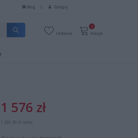
Blog
Zaloguj
0
Ulubione
Koszyk
T
1 576 zł
1 281,30 zł netto