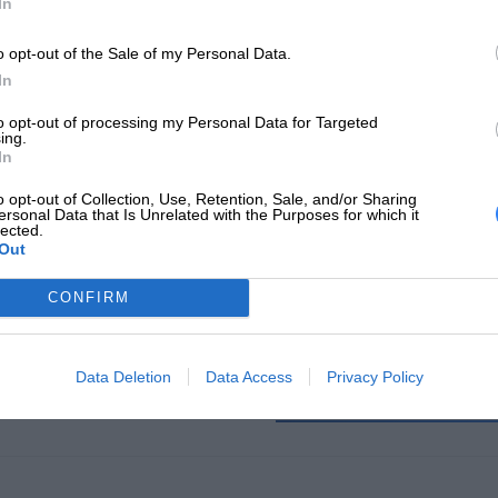
In
Typ obudowy
Rack
o opt-out of the Sale of my Personal Data.
Szerokość
431.800 mm
In
Wysokość
44.450 mm
to opt-out of processing my Personal Data for Targeted
ing.
In
Głębokość
254.000 mm
o opt-out of Collection, Use, Retention, Sale, and/or Sharing
Masa netto
3.780 kg
ersonal Data that Is Unrelated with the Purposes for which it
lected.
Informacje do pobrania
Specyfikacja [LINK]
Out
CONFIRM
larowana waga jest wagą minimalną i może różnić się w zależności od konf
odukcyjnym.
Data Deletion
Data Access
Privacy Policy
INFORMACJE HANDL