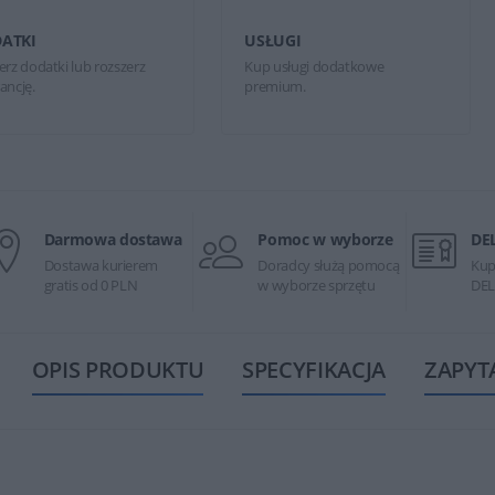
ATKI
USŁUGI
erz dodatki lub rozszerz
Kup usługi dodatkowe
ancję.
premium.
Darmowa dostawa
Pomoc w wyborze
DE
Dostawa kurierem
Doradcy służą pomocą
Kup
gratis od 0 PLN
w wyborze sprzętu
DEL
OPIS PRODUKTU
SPECYFIKACJA
ZAPYT