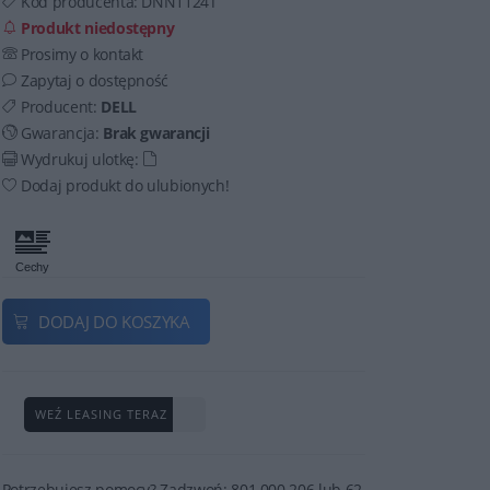
Kod producenta:
DNN1124T
Produkt niedostępny
Prosimy o kontakt
Zapytaj o dostępność
Producent:
DELL
Gwarancja:
Brak gwarancji
Wydrukuj ulotkę:
Dodaj produkt do ulubionych!
DODAJ DO KOSZYKA
WEŹ LEASING TERAZ
Potrzebujesz pomocy? Zadzwoń: 801 000 206 lub 62