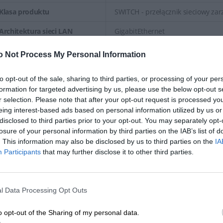
Klasa produktu
SWITCH - przełącznik sieciowy zar
Architektura sieci LAN
GigabitEthernet
SmartSwitch (WEB Managed)
Tak
o Not Process My Personal Information
Liczba portów 1000BaseT
24 szt.
to opt-out of the sale, sharing to third parties, or processing of your per
(RJ45)
formation for targeted advertising by us, please use the below opt-out s
r selection. Please note that after your opt-out request is processed y
Liczba gniazd 10GB SFP+
4 szt.
eing interest-based ads based on personal information utilized by us or
Algorytm przełączania
Store-and-Forward
disclosed to third parties prior to your opt-out. You may separately opt-
losure of your personal information by third parties on the IAB’s list of
Prędkość magistrali wew.
128.000 Gb/s
. This information may also be disclosed by us to third parties on the
IA
Participants
that may further disclose it to other third parties.
Przepustowość
96.000 mpps
Bufor pamięci
2.000 MB
l Data Processing Opt Outs
Warstwa przełączania
2
o opt-out of the Sharing of my personal data.
Możliwość łączenia w stos
Tak