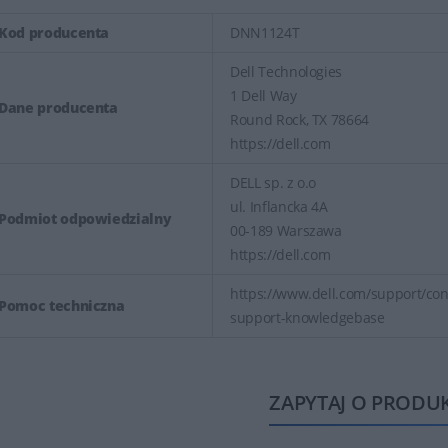
Kod producenta
DNN1124T
Dell Technologies
1 Dell Way
Dane producenta
Round Rock, TX 78664
https://dell.com
DELL sp. z o.o
ul. Inflancka 4A
Podmiot odpowiedzialny
00-189 Warszawa
https://dell.com
https://www.dell.com/support/cont
Pomoc techniczna
support-knowledgebase
ZAPYTAJ O PRODU