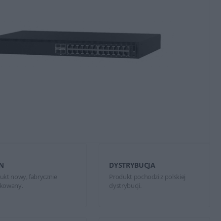
N
DYSTRYBUCJA
ukt nowy, fabrycznie
Produkt pochodzi z polskiej
kowany.
dystrybucji.