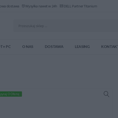
owa dostawa
Wysyłka nawet w 24h
DELL Partner Titanium
T+ PC
O NAS
DOSTAWA
LEASING
KONTAK
pytaj O Ofertę