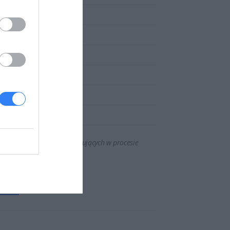
iguracji oraz zmian występujących w procesie
OWE