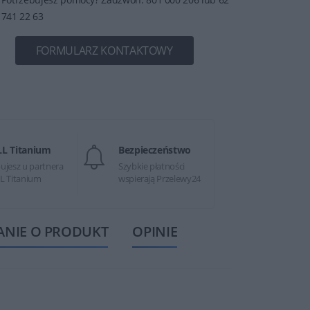
741 22 63
FORMULARZ KONTAKTOWY
LL Titanium
Bezpieczeństwo
ujesz u partnera
Szybkie płatności
L Titanium
wspierają Przelewy24
ANIE O PRODUKT
OPINIE