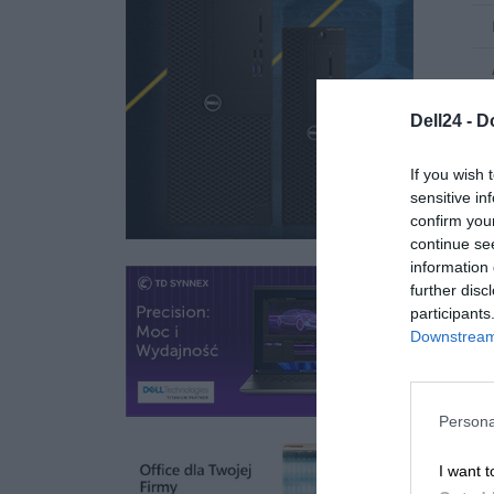
Dell24 -
D
If you wish 
sensitive in
confirm you
continue se
information 
further disc
participants
Downstream 
Persona
I want t