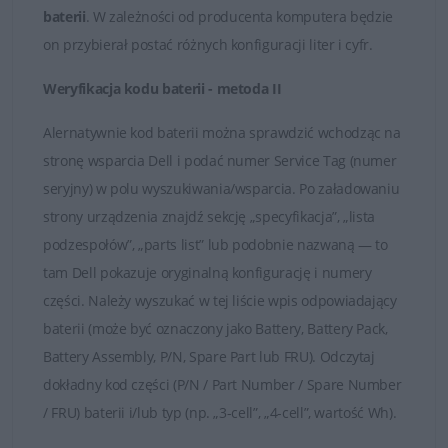
baterii
. W zależności od producenta komputera będzie
Dobór baterii do laptopów DELL
on przybierał postać różnych konfiguracji liter i cyfr.
Weryfikacja kodu baterii - metoda II
Alernatywnie kod baterii można sprawdzić wchodząc na
stronę wsparcia Dell i podać numer Service Tag (numer
seryjny) w polu wyszukiwania/wsparcia. Po załadowaniu
strony urządzenia znajdź sekcję „specyfikacja”, „lista
podzespołów”, „parts list” lub podobnie nazwaną — to
tam Dell pokazuje oryginalną konfigurację i numery
części. Należy wyszukać w tej liście wpis odpowiadający
baterii (może być oznaczony jako Battery, Battery Pack,
Battery Assembly, P/N, Spare Part lub FRU). Odczytaj
dokładny kod części (P/N / Part Number / Spare Number
/ FRU) baterii i/lub typ (np. „3-cell”, „4-cell”, wartość Wh).