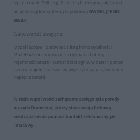
Np.
dla marki
Dell
: ciąg 5 liter i cyfr, różny w zależności
od generacji komputera, przykładowo
GW240, J1KND,
8858X
;
Warto zwrócić uwagę na:
Model laptopa i porównać z listą kompatybilności
Model baterii i porównać z oryginalną baterią
Pojemność baterii - wzrost ilości ogniw w baterii ponosi
za sobą najczęściej kwestię większych gabarytów baterii
Napięcie baterii
W razie wątpliwości zachęcamy zasięgnięcia porady
naszych Doradców, którzy służą swoją fachową
wiedzą zarówno poprzez
kontakt telefoniczny jak
i mailowy
.