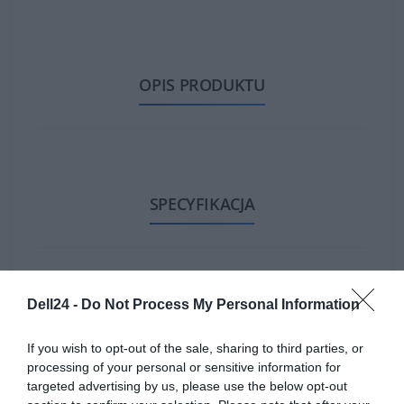
OPIS PRODUKTU
SPECYFIKACJA
Dell24 -
Do Not Process My Personal Information
If you wish to opt-out of the sale, sharing to third parties, or
Czas realizacji zamówienia od 5-14 dni.
processing of your personal or sensitive information for
targeted advertising by us, please use the below opt-out
W celu potwierdzenia kompatybilności baterii prosimy o