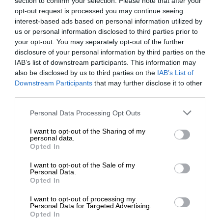
section to confirm your selection. Please note that after your
kontakt, w celu weryfikacji.
opt-out request is processed you may continue seeing
interest-based ads based on personal information utilized by
Bateria może być kompatybilna z laptopami Dell:
us or personal information disclosed to third parties prior to
your opt-out. You may separately opt-out of the further
Commercial Chrome Chromebook 3400 FOREST
disclosure of your personal information by third parties on the
CREEK 14 BTX
IAB’s list of downstream participants. This information may
Latitude 5285 PEBBLE CREEK BTX
also be disclosed by us to third parties on the
IAB’s List of
Latitude 5285 PEBBLE CREEK CTO
Downstream Participants
that may further disclose it to other
Latitude 7285 ASPEN BTX
third parties.
Latitude 7285 ASPEN CTO
Personal Data Processing Opt Outs
Latitude 7400 2-IN-1 SPYGLASS BTX
Latitude 7400 2-IN-1 SPYGLASS CTO
I want to opt-out of the Sharing of my
Precision Notebooks 5510 BERLINETTA P
personal data.
Opted In
Precision Notebooks 5520 BERLINETTA P MLK BTX
Precision Notebooks 5520 BERLINETTA P MLK CTO
I want to opt-out of the Sale of my
Personal Data.
Precision Notebooks 5530 BERLINETTA P CFL BTX
Opted In
Precision Notebooks 5530 BERLINETTA P CFL CTO
Precision Notebooks 5540 BERLINETTA P CFL R
I want to opt-out of processing my
Personal Data for Targeted Advertising.
CTO
Opted In