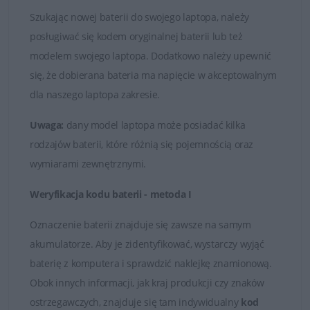
są bardzo słabej jakości!
Szukając nowej baterii do swojego laptopa, należy
posługiwać się kodem oryginalnej baterii lub też
Baterie, które znajduje się w ofercie sklepu DELL24 są
modelem swojego laptopa. Dodatkowo należy upewnić
oryginalnymi częściami zamiennymi lub wysokiej jakości
się, że dobierana bateria ma napięcie w akceptowalnym
zamiennikami takich firm jak Dell, Green Cell czy
dla naszego laptopa zakresie.
Whitenergy. Tylko markowe produkty spełniają
najwyższe standardy jakości i posiadają certyfikaty FCC,
Uwaga:
dany model laptopa może posiadać kilka
CE i ROHS.
rodzajów baterii, które różnią się pojemnością oraz
wymiarami zewnętrznymi.
Łatwy kontakt i fachowa obsługa
Weryfikacja kodu baterii - metoda I
W przypadku jakichkolwiek wątpliwości i problemów z
doborem baterii do posiadanego laptopa, zawsze mogą
Oznaczenie baterii znajduje się zawsze na samym
Państwo skontaktować się z naszymi Doradcami, którzy
akumulatorze. Aby je zidentyfikować, wystarczy wyjąć
udzielą fachowej i wyczerpującej porady. Na przesłane
baterię z komputera i sprawdzić naklejkę znamionową.
zapytania odpowiadamy rzetelnie i bez zbędnej zwłoki.
Obok innych informacji, jak kraj produkcji czy znaków
Satysfakcja z zakupu jest dla nas najważniejsza.
ostrzegawczych, znajduje się tam indywidualny
kod