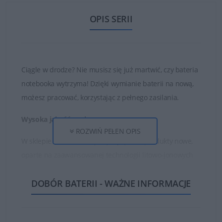
OPIS SERII
Ciągle w drodze? Nie musisz się już martwić, czy bateria
notebooka wytrzyma! Dzięki wymianie baterii na nową,
możesz pracować, korzystając z pełnego zasilania.
Wysoka jakość ogniw
ROZWIŃ PEŁEN OPIS
W sklepie DELL24 oferujemy wyłącznie produkty nowe,
oparte na zaawansowanej technologii litowo-jonowych
ogniw oraz najwyższej jakości częściach i materiałach.
DOBÓR BATERII - WAŻNE INFORMACJE
Dzięki temu zakupione baterie są w stanie działać długo
i bezawaryjnie.
Nie kupuj najtańszych zamienników, których ogniwa