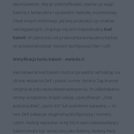
Państwo skontaktować się z naszymi Doradcami, którzy
akumulatorze. Aby je zidentyfikować, wystarczy wyjąć
udzielą fachowej i wyczerpującej porady. Na przesłane
baterię z komputera i sprawdzić naklejkę znamionową.
zapytania odpowiadamy rzetelnie i bez zbędnej zwłoki.
Obok innych informacji, jak kraj produkcji czy znaków
Satysfakcja z zakupu jest dla nas najważniejsza.
ostrzegawczych, znajduje się tam indywidualny
kod
baterii
. W zależności od producenta komputera będzie
Dobór baterii do laptopów DELL
on przybierał postać różnych konfiguracji liter i cyfr.
Weryfikacja kodu baterii - metoda II
Alernatywnie kod baterii można sprawdzić wchodząc na
stronę wsparcia Dell i podać numer Service Tag (numer
seryjny) w polu wyszukiwania/wsparcia. Po załadowaniu
strony urządzenia znajdź sekcję „specyfikacja”, „lista
podzespołów”, „parts list” lub podobnie nazwaną — to
tam Dell pokazuje oryginalną konfigurację i numery
części. Należy wyszukać w tej liście wpis odpowiadający
baterii (może być oznaczony jako Battery, Battery Pack,