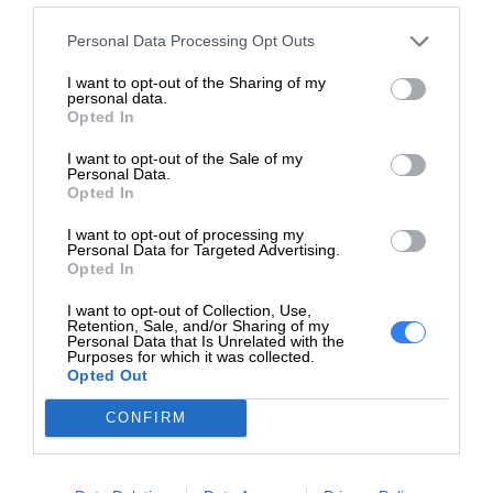
Personal Data Processing Opt Outs
Czas realizacji zamówienia od 5-14 dni.
I want to opt-out of the Sharing of my
personal data.
W celu potwierdzenia kompatybilności baterii prosimy o
Opted In
kontakt, w celu weryfikacji.
I want to opt-out of the Sale of my
Bateria może być kompatybilna z laptopami Dell:
Personal Data.
Opted In
Dell Latitude E5430 KORBEL 14
I want to opt-out of processing my
Dell Latitude E5430 KORBEL 14 BTX
Personal Data for Targeted Advertising.
Opted In
Dell Latitude E5430 KORBEL 14 FASTTRACK
Dell Latitude E5530 KORBEL 15
I want to opt-out of Collection, Use,
Dell Latitude E5530 KORBEL 15 BTX
Retention, Sale, and/or Sharing of my
Personal Data that Is Unrelated with the
Dell Latitude E5530 KORBEL 15 FASTRACK
Purposes for which it was collected.
Dell Latitude E6330 DALMORE 13
Opted Out
Dell Latitude E6430 DALMORE 14
CONFIRM
Dell Latitude E6430 DALMORE 14 ATG
Dell Latitude E6430 DALMORE 14 BTX
Dell Latitude E6430 DALMORE ATG BTX