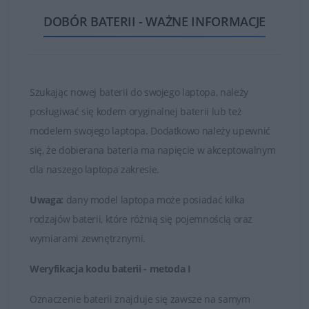
ogniw oraz najwyższej jakości częściach i materiałach.
DOBÓR BATERII - WAŻNE INFORMACJE
Dzięki temu zakupione baterie są w stanie działać długo
i bezawaryjnie.
Nie kupuj najtańszych zamienników, których ogniwa
są bardzo słabej jakości!
Szukając nowej baterii do swojego laptopa, należy
posługiwać się kodem oryginalnej baterii lub też
Baterie, które znajduje się w ofercie sklepu DELL24 są
modelem swojego laptopa. Dodatkowo należy upewnić
oryginalnymi częściami zamiennymi lub wysokiej jakości
się, że dobierana bateria ma napięcie w akceptowalnym
zamiennikami takich firm jak Dell, Green Cell czy
dla naszego laptopa zakresie.
Whitenergy. Tylko markowe produkty spełniają
najwyższe standardy jakości i posiadają certyfikaty FCC,
Uwaga:
dany model laptopa może posiadać kilka
CE i ROHS.
rodzajów baterii, które różnią się pojemnością oraz
wymiarami zewnętrznymi.
Łatwy kontakt i fachowa obsługa
Weryfikacja kodu baterii - metoda I
W przypadku jakichkolwiek wątpliwości i problemów z
doborem baterii do posiadanego laptopa, zawsze mogą
Oznaczenie baterii znajduje się zawsze na samym