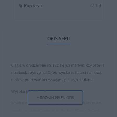
ł
Kup teraz
1 zł
OPIS SERII
Ciągle w drodze? Nie musisz się już martwić, czy bateria
notebooka wytrzyma! Dzięki wymianie baterii na nową,
możesz pracować, korzystając z pełnego zasilania.
Wysoka jakość ogniw
ROZWIŃ PEŁEN OPIS
W sklepie DELL24 oferujemy wyłącznie produkty nowe,
oparte na zaawansowanej technologii litowo-jonowych