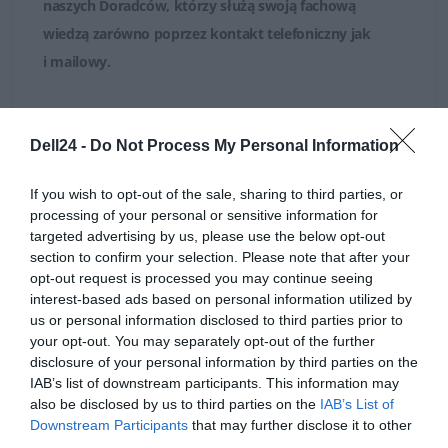
naszych Doradców, którzy służą swoją fachową
wiedzą zarówno poprzez
kontakt telefoniczny jak
i mailowy
.
Dell24 -
Do Not Process My Personal Information
If you wish to opt-out of the sale, sharing to third parties, or
OPIS PRODUKTU
processing of your personal or sensitive information for
targeted advertising by us, please use the below opt-out
section to confirm your selection. Please note that after your
opt-out request is processed you may continue seeing
interest-based ads based on personal information utilized by
us or personal information disclosed to third parties prior to
SPECYFIKACJA
your opt-out. You may separately opt-out of the further
disclosure of your personal information by third parties on the
IAB’s list of downstream participants. This information may
also be disclosed by us to third parties on the
IAB’s List of
Downstream Participants
that may further disclose it to other
third parties.