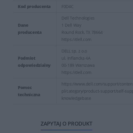
Kod producenta
F0D4C
Dell Technologies
Dane
1 Dell Way
producenta
Round Rock, TX 78664
https://dell.com
DELL sp. z o.o
Podmiot
ul. Inflancka 4A
odpowiedzialny
00-189 Warszawa
https://dell.com
https://www.dell.com/support/content
Pomoc
pl/category/product-support/self-sup
techniczna
knowledgebase
ZAPYTAJ O PRODUKT