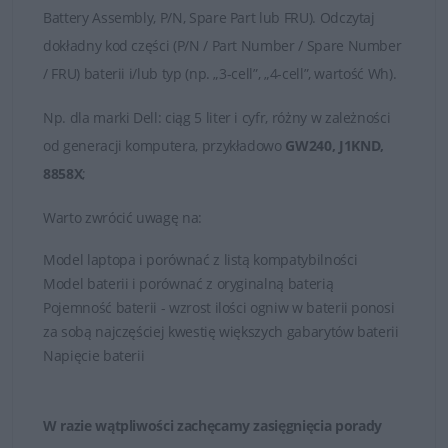
Battery Assembly, P/N, Spare Part lub FRU). Odczytaj
dokładny kod części (P/N / Part Number / Spare Number
/ FRU) baterii i/lub typ (np. „3-cell”, „4-cell”, wartość Wh).
Np.
dla marki
Dell
: ciąg 5 liter i cyfr, różny w zależności
od generacji komputera, przykładowo
GW240, J1KND,
8858X
;
Warto zwrócić uwagę na:
Model laptopa i porównać z listą kompatybilności
Model baterii i porównać z oryginalną baterią
Pojemność baterii - wzrost ilości ogniw w baterii ponosi
za sobą najczęściej kwestię większych gabarytów baterii
Napięcie baterii
W razie wątpliwości zachęcamy zasięgnięcia porady