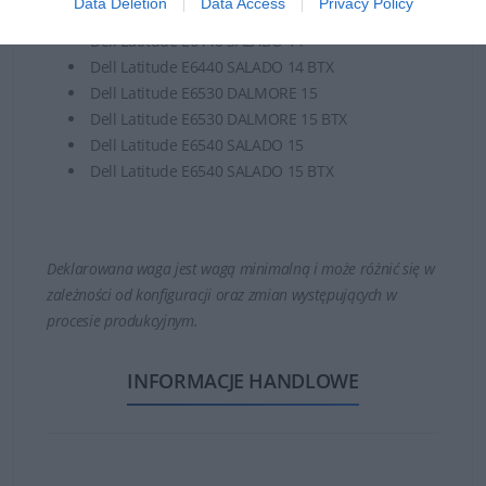
Data Deletion
Data Access
Privacy Policy
Dell Latitude E6430S DALMORE 14 LITE
Dell Latitude E6440 SALADO 14
Dell Latitude E6440 SALADO 14 BTX
Dell Latitude E6530 DALMORE 15
Dell Latitude E6530 DALMORE 15 BTX
Dell Latitude E6540 SALADO 15
Dell Latitude E6540 SALADO 15 BTX
Deklarowana waga jest wagą minimalną i może różnić się w
zależności od konfiguracji oraz zmian występujących w
procesie produkcyjnym.
INFORMACJE HANDLOWE