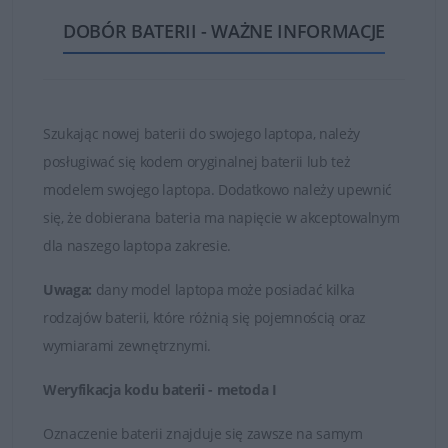
ogniw oraz najwyższej jakości częściach i materiałach.
DOBÓR BATERII - WAŻNE INFORMACJE
Dzięki temu zakupione baterie są w stanie działać długo
i bezawaryjnie.
Nie kupuj najtańszych zamienników, których ogniwa
są bardzo słabej jakości!
Szukając nowej baterii do swojego laptopa, należy
posługiwać się kodem oryginalnej baterii lub też
Baterie, które znajduje się w ofercie sklepu DELL24 są
modelem swojego laptopa. Dodatkowo należy upewnić
oryginalnymi częściami zamiennymi lub wysokiej jakości
się, że dobierana bateria ma napięcie w akceptowalnym
zamiennikami takich firm jak Dell, Green Cell czy
dla naszego laptopa zakresie.
Whitenergy. Tylko markowe produkty spełniają
najwyższe standardy jakości i posiadają certyfikaty FCC,
Uwaga:
dany model laptopa może posiadać kilka
CE i ROHS.
rodzajów baterii, które różnią się pojemnością oraz
wymiarami zewnętrznymi.
Łatwy kontakt i fachowa obsługa
Weryfikacja kodu baterii - metoda I
W przypadku jakichkolwiek wątpliwości i problemów z
doborem baterii do posiadanego laptopa, zawsze mogą
Oznaczenie baterii znajduje się zawsze na samym