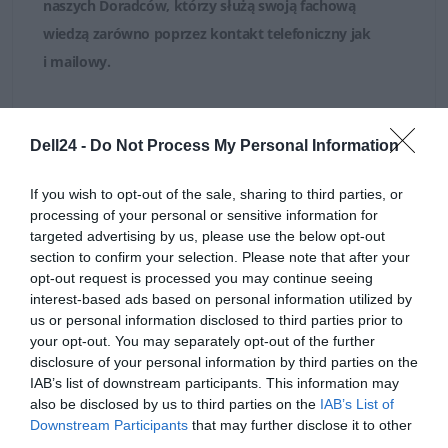
naszych Doradców, którzy służą swoją fachową
wiedzą zarówno poprzez
kontakt telefoniczny jak
i mailowy
.
Dell24 -
Do Not Process My Personal Information
If you wish to opt-out of the sale, sharing to third parties, or
OPIS PRODUKTU
processing of your personal or sensitive information for
targeted advertising by us, please use the below opt-out
section to confirm your selection. Please note that after your
opt-out request is processed you may continue seeing
interest-based ads based on personal information utilized by
us or personal information disclosed to third parties prior to
SPECYFIKACJA
your opt-out. You may separately opt-out of the further
disclosure of your personal information by third parties on the
IAB’s list of downstream participants. This information may
also be disclosed by us to third parties on the
IAB’s List of
Downstream Participants
that may further disclose it to other
third parties.