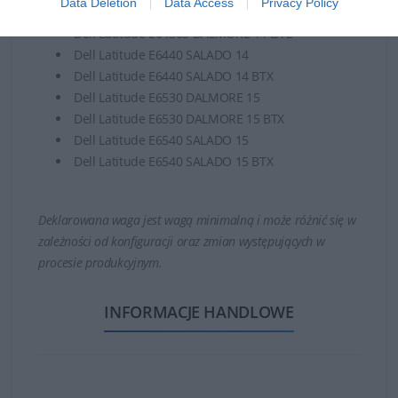
Data Deletion
Data Access
Privacy Policy
Dell Latitude E6430 DALMORE ATG BTX
Dell Latitude E6430S DALMORE 14 LITE
Dell Latitude E6440 SALADO 14
Dell Latitude E6440 SALADO 14 BTX
Dell Latitude E6530 DALMORE 15
Dell Latitude E6530 DALMORE 15 BTX
Dell Latitude E6540 SALADO 15
Dell Latitude E6540 SALADO 15 BTX
Deklarowana waga jest wagą minimalną i może różnić się w
zależności od konfiguracji oraz zmian występujących w
procesie produkcyjnym.
INFORMACJE HANDLOWE