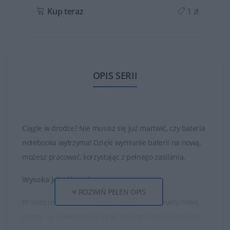
ł
Kup teraz
1 zł
OPIS SERII
Ciągle w drodze? Nie musisz się już martwić, czy bateria
notebooka wytrzyma! Dzięki wymianie baterii na nową,
możesz pracować, korzystając z pełnego zasilania.
Wysoka jakość ogniw
ROZWIŃ PEŁEN OPIS
W sklepie DELL24 oferujemy wyłącznie produkty nowe,
oparte na zaawansowanej technologii litowo-jonowych