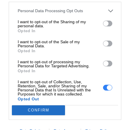
Personal Data Processing Opt Outs
Czas realizacji zamówienia od 5-14 dni.
I want to opt-out of the Sharing of my
personal data.
W celu potwierdzenia kompatybilności baterii prosimy o
Opted In
kontakt, w celu weryfikacji.
I want to opt-out of the Sale of my
Bateria może być kompatybilna z laptopami Dell:
Personal Data.
Opted In
Dell Latitude E5420M KRUG MV 14
I want to opt-out of processing my
Dell Latitude E5430 KORBEL 14
Personal Data for Targeted Advertising.
Opted In
Dell Latitude E5430 KORBEL 14 BTX
Dell Latitude E5430 KORBEL 14 FASTTRACK
I want to opt-out of Collection, Use,
Dell Latitude E5530 KORBEL 15
Retention, Sale, and/or Sharing of my
Personal Data that Is Unrelated with the
Dell Latitude E5530 KORBEL 15 BTX
Purposes for which it was collected.
Dell Latitude E5530 KORBEL 15 FASTRACK
Opted Out
Dell Latitude E6330 DALMORE 13
CONFIRM
Dell Latitude E6430 DALMORE 14
Dell Latitude E6430 DALMORE 14 ATG
Dell Latitude E6430 DALMORE 14 BTX