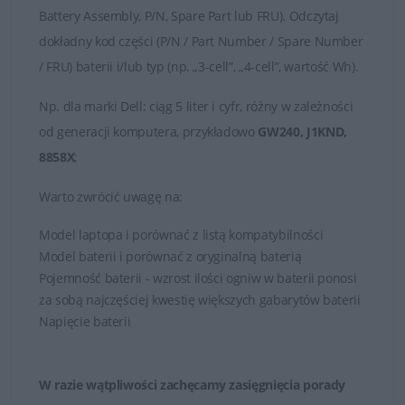
Battery Assembly, P/N, Spare Part lub FRU). Odczytaj
dokładny kod części (P/N / Part Number / Spare Number
/ FRU) baterii i/lub typ (np. „3-cell”, „4-cell”, wartość Wh).
Np.
dla marki
Dell
: ciąg 5 liter i cyfr, różny w zależności
od generacji komputera, przykładowo
GW240, J1KND,
8858X
;
Warto zwrócić uwagę na:
Model laptopa i porównać z listą kompatybilności
Model baterii i porównać z oryginalną baterią
Pojemność baterii - wzrost ilości ogniw w baterii ponosi
za sobą najczęściej kwestię większych gabarytów baterii
Napięcie baterii
W razie wątpliwości zachęcamy zasięgnięcia porady