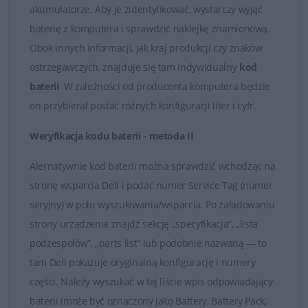
Państwo skontaktować się z naszymi Doradcami, którzy
akumulatorze. Aby je zidentyfikować, wystarczy wyjąć
udzielą fachowej i wyczerpującej porady. Na przesłane
baterię z komputera i sprawdzić naklejkę znamionową.
zapytania odpowiadamy rzetelnie i bez zbędnej zwłoki.
Obok innych informacji, jak kraj produkcji czy znaków
Satysfakcja z zakupu jest dla nas najważniejsza.
ostrzegawczych, znajduje się tam indywidualny
kod
baterii
. W zależności od producenta komputera będzie
Dobór baterii do laptopów DELL
on przybierał postać różnych konfiguracji liter i cyfr.
Weryfikacja kodu baterii - metoda II
Alernatywnie kod baterii można sprawdzić wchodząc na
stronę wsparcia Dell i podać numer Service Tag (numer
seryjny) w polu wyszukiwania/wsparcia. Po załadowaniu
strony urządzenia znajdź sekcję „specyfikacja”, „lista
podzespołów”, „parts list” lub podobnie nazwaną — to
tam Dell pokazuje oryginalną konfigurację i numery
części. Należy wyszukać w tej liście wpis odpowiadający
baterii (może być oznaczony jako Battery, Battery Pack,