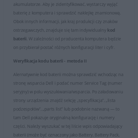
Państwo skontaktować się z naszymi Doradcami, którzy
akumulatorze. Aby je zidentyfikować, wystarczy wyjąć
udzielą fachowej i wyczerpującej porady. Na przesłane
baterię z komputera i sprawdzić naklejkę znamionową.
zapytania odpowiadamy rzetelnie i bez zbędnej zwłoki.
Obok innych informacji, jak kraj produkcji czy znaków
Satysfakcja z zakupu jest dla nas najważniejsza.
ostrzegawczych, znajduje się tam indywidualny
kod
baterii
. W zależności od producenta komputera będzie
Dobór baterii do laptopów DELL
on przybierał postać różnych konfiguracji liter i cyfr.
Weryfikacja kodu baterii - metoda II
Alernatywnie kod baterii można sprawdzić wchodząc na
stronę wsparcia Dell i podać numer Service Tag (numer
seryjny) w polu wyszukiwania/wsparcia. Po załadowaniu
strony urządzenia znajdź sekcję „specyfikacja”, „lista
podzespołów”, „parts list” lub podobnie nazwaną — to
tam Dell pokazuje oryginalną konfigurację i numery
części. Należy wyszukać w tej liście wpis odpowiadający
baterii (może być oznaczony jako Battery, Battery Pack,