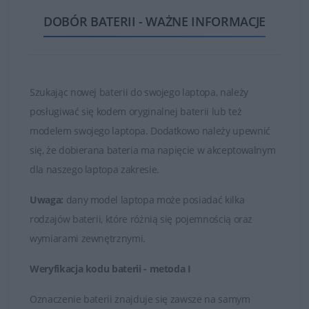
ogniw oraz najwyższej jakości częściach i materiałach.
DOBÓR BATERII - WAŻNE INFORMACJE
Dzięki temu zakupione baterie są w stanie działać długo
i bezawaryjnie.
Nie kupuj najtańszych zamienników, których ogniwa
są bardzo słabej jakości!
Szukając nowej baterii do swojego laptopa, należy
posługiwać się kodem oryginalnej baterii lub też
Baterie, które znajduje się w ofercie sklepu DELL24 są
modelem swojego laptopa. Dodatkowo należy upewnić
oryginalnymi częściami zamiennymi lub wysokiej jakości
się, że dobierana bateria ma napięcie w akceptowalnym
zamiennikami takich firm jak Dell, Green Cell czy
dla naszego laptopa zakresie.
Whitenergy. Tylko markowe produkty spełniają
najwyższe standardy jakości i posiadają certyfikaty FCC,
Uwaga:
dany model laptopa może posiadać kilka
CE i ROHS.
rodzajów baterii, które różnią się pojemnością oraz
wymiarami zewnętrznymi.
Łatwy kontakt i fachowa obsługa
Weryfikacja kodu baterii - metoda I
W przypadku jakichkolwiek wątpliwości i problemów z
doborem baterii do posiadanego laptopa, zawsze mogą
Oznaczenie baterii znajduje się zawsze na samym