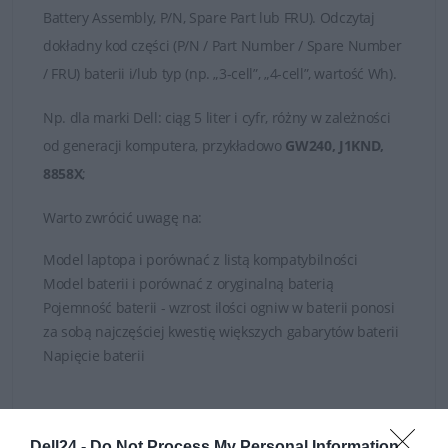
Battery Assembly, P/N, Spare Part lub FRU). Odczytaj
dokładny kod części (P/N / Part Number / Spare Number
/ FRU) baterii i/lub typ (np. „3-cell”, „4-cell”, wartość Wh).
Np.
dla marki
Dell
: ciąg 5 liter i cyfr, różny w zależności
od generacji komputera, przykładowo
GW240, J1KND,
8858X
;
Warto zwrócić uwagę na:
Model laptopa i porównać z listą kompatybilności
Model baterii i porównać z oryginalną baterią
Pojemność baterii - wzrost ilości ogniw w baterii ponosi
za sobą najczęściej kwestię większych gabarytów baterii
Napięcie baterii
W razie wątpliwości zachęcamy zasięgnięcia porady
Dell24 -
Do Not Process My Personal Information