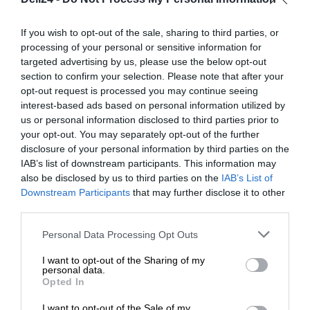
naszych Doradców, którzy służą swoją fachową
wiedzą zarówno poprzez
kontakt telefoniczny jak
If you wish to opt-out of the sale, sharing to third parties, or
i mailowy
.
processing of your personal or sensitive information for
targeted advertising by us, please use the below opt-out
section to confirm your selection. Please note that after your
opt-out request is processed you may continue seeing
interest-based ads based on personal information utilized by
us or personal information disclosed to third parties prior to
your opt-out. You may separately opt-out of the further
OPIS PRODUKTU
disclosure of your personal information by third parties on the
IAB’s list of downstream participants. This information may
also be disclosed by us to third parties on the
IAB’s List of
Downstream Participants
that may further disclose it to other
third parties.
SPECYFIKACJA
Personal Data Processing Opt Outs
I want to opt-out of the Sharing of my
personal data.
Opted In
I want to opt-out of the Sale of my