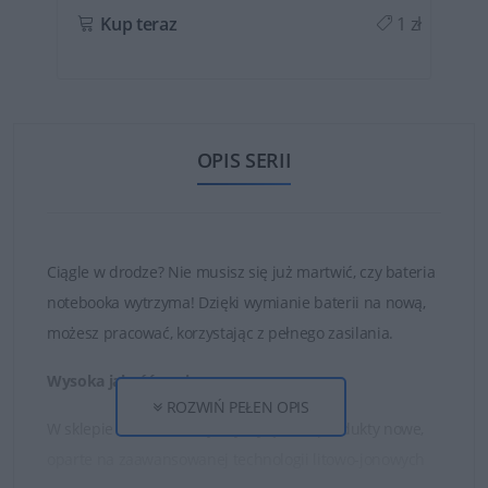
ł
Kup teraz
1 zł
OPIS SERII
Ciągle w drodze? Nie musisz się już martwić, czy bateria
notebooka wytrzyma! Dzięki wymianie baterii na nową,
możesz pracować, korzystając z pełnego zasilania.
Wysoka jakość ogniw
ROZWIŃ PEŁEN OPIS
W sklepie DELL24 oferujemy wyłącznie produkty nowe,
oparte na zaawansowanej technologii litowo-jonowych