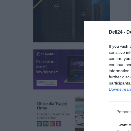
raz
1 zł
Kup teraz
1 zł
Dell24 -
D
If you wish 
sensitive in
confirm you
continue se
information 
further disc
participants
Downstream 
Persona
I want t