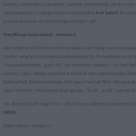
baterię z komputera i sprawdzić naklejkę znamionową. Obok innych i
ostrzegawczych, znajduje się tam indywidualny
kod baterii
. W zale
przybierał postać różnych konfiguracji liter i cyfr.
Weryfikacja kodu baterii - metoda II
Alernatywnie kod baterii można sprawdzić wchodząc na stronę wspar
(numer seryjny) w polu wyszukiwania/wsparcia. Po załadowaniu stron
„lista podzespołów”, „parts list” lub podobnie nazwaną — to tam Dell
numery części. Należy wyszukać w tej liście wpis odpowiadający bate
Battery Pack, Battery Assembly, P/N, Spare Part lub FRU). Odczytaj d
Spare Number / FRU) baterii i/lub typ (np. „3-cell”, „4-cell”, wartość W
Np.
dla marki
Dell
: ciąg 5 liter i cyfr, różny w zależności od genera
8858X
;
Warto zwrócić uwagę na: