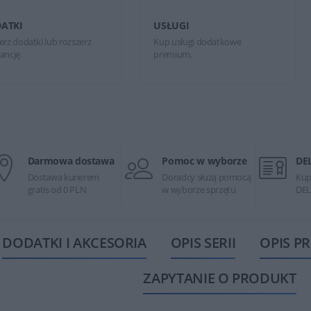
ATKI
USŁUGI
erz dodatki lub rozszerz
Kup usługi dodatkowe
ancję.
premium.
Darmowa dostawa
Pomoc w wyborze
DE
Dostawa kurierem
Doradcy służą pomocą
Kup
gratis od 0 PLN
w wyborze sprzętu
DEL
DODATKI I AKCESORIA
OPIS SERII
OPIS P
ZAPYTANIE O PRODUKT