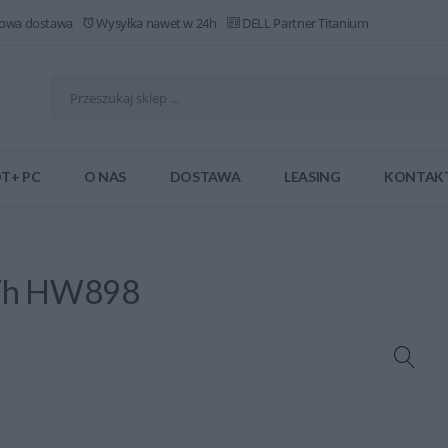
owa dostawa
Wysyłka nawet w 24h
DELL Partner Titanium
T+ PC
O NAS
DOSTAWA
LEASING
KONTAK
6Wh HW898