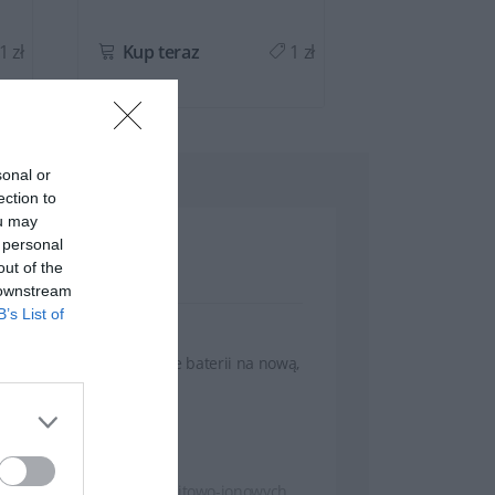
1 zł
Kup teraz
1 zł
Kup teraz
sonal or
ection to
ou may
 personal
out of the
 downstream
B’s List of
wytrzyma! Dzięki wymianie baterii na nową,
awansowanej technologii litowo-jonowych