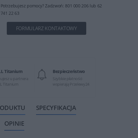
Potrzebujesz pomocy? Zadzwoń: 801 000 206 lub 62
741 22 63
FORMULARZ KONTAKTOWY
LL Titanium
Bezpieczeństwo
ujesz u partnera
Szybkie płatności
L Titanium
wspierają Przelewy24
RODUKTU
SPECYFIKACJA
OPINIE