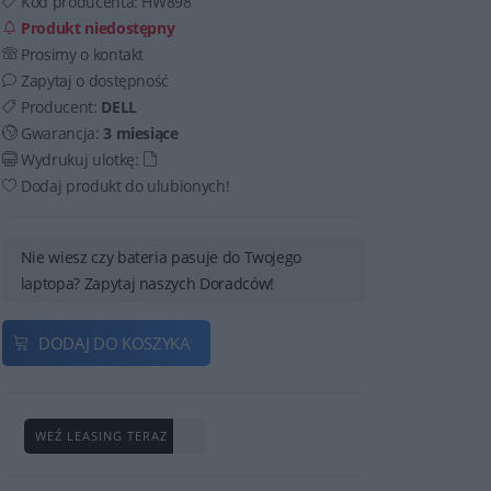
Kod producenta:
HW898
Produkt niedostępny
Prosimy o kontakt
Zapytaj o dostępność
Producent:
DELL
Gwarancja:
3 miesiące
Wydrukuj ulotkę:
Dodaj produkt do ulubionych!
Nie wiesz czy bateria pasuje do Twojego
laptopa? Zapytaj naszych Doradców!
DODAJ DO KOSZYKA
WEŹ LEASING TERAZ