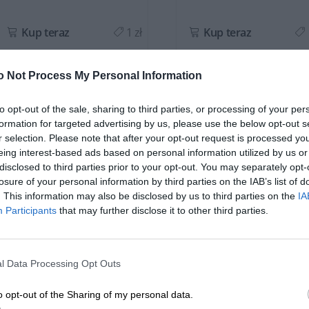
Kup teraz
1 zł
Kup teraz
o Not Process My Personal Information
to opt-out of the sale, sharing to third parties, or processing of your per
formation for targeted advertising by us, please use the below opt-out s
r selection. Please note that after your opt-out request is processed y
OPIS SERII
eing interest-based ads based on personal information utilized by us or
disclosed to third parties prior to your opt-out. You may separately opt-
losure of your personal information by third parties on the IAB’s list of
. This information may also be disclosed by us to third parties on the
IA
Participants
that may further disclose it to other third parties.
Ciągle w drodze? Nie musisz się już martwić, czy bateria notebooka 
możesz pracować, korzystając z pełnego zasilania.
l Data Processing Opt Outs
Wysoka jakość ogniw
o opt-out of the Sharing of my personal data.
W sklepie DELL24 oferujemy wyłącznie produkty nowe, oparte na za