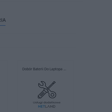
RIA
.
Dobór Baterii Do Laptopa ...
Dobór Baterii D