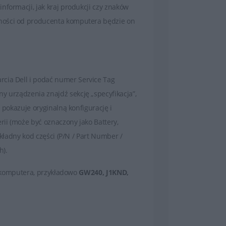
nformacji, jak kraj produkcji czy znaków
żności od producenta komputera będzie on
cia Dell i podać numer Service Tag
y urządzenia znajdź sekcję „specyfikacja”,
 pokazuje oryginalną konfigurację i
rii (może być oznaczony jako Battery,
okładny kod części (P/N / Part Number /
h).
cji komputera, przykładowo
GW240, J1KND,