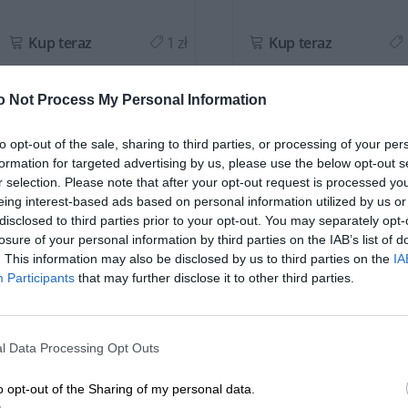
Kup teraz
1 zł
Kup teraz
o Not Process My Personal Information
to opt-out of the sale, sharing to third parties, or processing of your per
formation for targeted advertising by us, please use the below opt-out s
r selection. Please note that after your opt-out request is processed y
OPIS SERII
eing interest-based ads based on personal information utilized by us or
disclosed to third parties prior to your opt-out. You may separately opt-
losure of your personal information by third parties on the IAB’s list of
. This information may also be disclosed by us to third parties on the
IA
Participants
that may further disclose it to other third parties.
Ciągle w drodze? Nie musisz się już martwić, czy bateria notebooka 
możesz pracować, korzystając z pełnego zasilania.
l Data Processing Opt Outs
Wysoka jakość ogniw
o opt-out of the Sharing of my personal data.
W sklepie DELL24 oferujemy wyłącznie produkty nowe, oparte na za