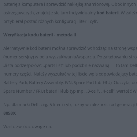
baterię z komputera i sprawdzić naklejkę znamionową. Obok innych i
ostrzegawczych, znajduje się tam indywidualny
kod baterii
. W zale
przybierał postać różnych konfiguracji liter i cyfr.
Weryfikacja kodu baterii - metoda II
Alernatywnie kod baterii można sprawdzić wchodząc na stronę wspar
(numer seryjny) w polu wyszukiwania/wsparcia. Po załadowaniu stron
„lista podzespołów”, „parts list” lub podobnie nazwaną — to tam Dell
numery części. Należy wyszukać w tej liście wpis odpowiadający bate
Battery Pack, Battery Assembly, P/N, Spare Part lub FRU). Odczytaj d
Spare Number / FRU) baterii i/lub typ (np. „3-cell”, „4-cell”, wartość W
Np.
dla marki
Dell
: ciąg 5 liter i cyfr, różny w zależności od genera
8858X
;
Warto zwrócić uwagę na: