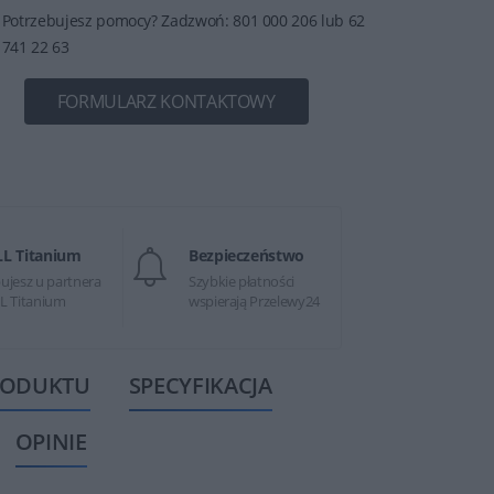
Potrzebujesz pomocy? Zadzwoń: 801 000 206 lub 62
741 22 63
FORMULARZ KONTAKTOWY
LL Titanium
Bezpieczeństwo
ujesz u partnera
Szybkie płatności
L Titanium
wspierają Przelewy24
RODUKTU
SPECYFIKACJA
OPINIE