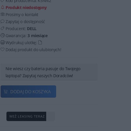
Kod producenta:
K5NN2
Produkt niedostępny
Prosimy o kontakt
Zapytaj o dostępność
Producent:
DELL
Gwarancja:
3 miesiące
Wydrukuj ulotkę:
Dodaj produkt do ulubionych!
Nie wiesz czy bateria pasuje do Twojego
laptopa? Zapytaj naszych Doradców!
DODAJ DO KOSZYKA
WEŹ LEASING TERAZ