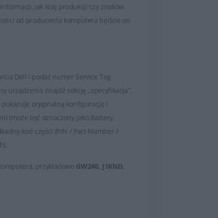
nformacji, jak kraj produkcji czy znaków
żności od producenta komputera będzie on
cia Dell i podać numer Service Tag
y urządzenia znajdź sekcję „specyfikacja”,
 pokazuje oryginalną konfigurację i
rii (może być oznaczony jako Battery,
okładny kod części (P/N / Part Number /
h).
cji komputera, przykładowo
GW240, J1KND,