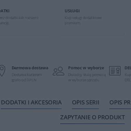
ATKI
USŁUGI
erz dodatki lub rozszerz
Kup usługi dodatkowe
ancję.
premium.
Darmowa dostawa
Pomoc w wyborze
DE
Dostawa kurierem
Doradcy służą pomocą
Kup
gratis od 0 PLN
w wyborze sprzętu
DEL
DODATKI I AKCESORIA
OPIS SERII
OPIS P
ZAPYTANIE O PRODUKT