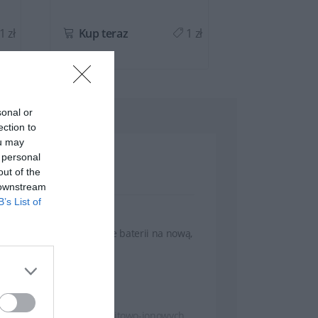
1 zł
Kup teraz
1 zł
Kup teraz
sonal or
ection to
ou may
 personal
out of the
 downstream
B’s List of
wytrzyma! Dzięki wymianie baterii na nową,
awansowanej technologii litowo-jonowych