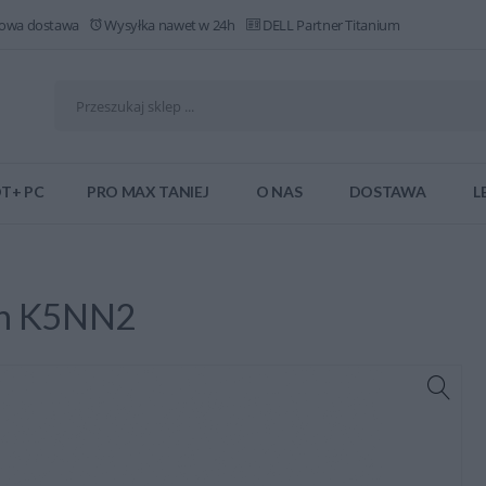
owa dostawa
Wysyłka nawet w 24h
DELL Partner Titanium
T+ PC
PRO MAX TANIEJ
O NAS
DOSTAWA
L
Wh K5NN2