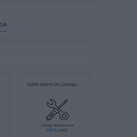
RIA
.
Dobór Baterii Do Laptopa ...
Dobór Baterii D