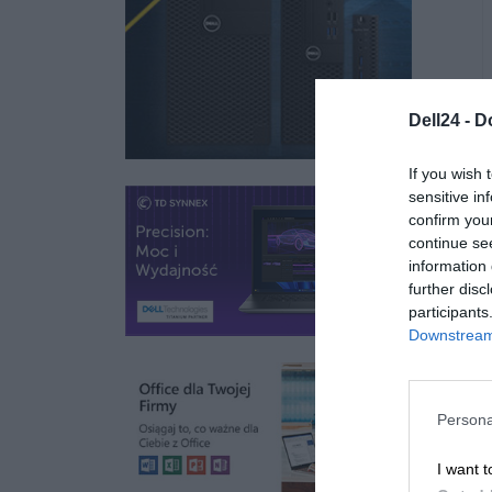
raz
1 zł
Kup teraz
1 zł
Dell24 -
D
If you wish 
sensitive in
confirm you
continue se
information 
further disc
participants
Downstream 
Persona
I want t