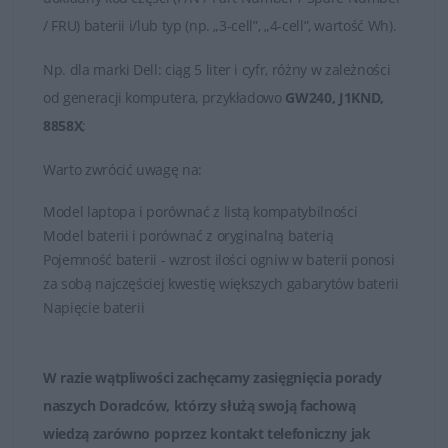
/ FRU) baterii i/lub typ (np. „3-cell”, „4-cell”, wartość Wh).
Np.
dla marki
Dell
: ciąg 5 liter i cyfr, różny w zależności
od generacji komputera, przykładowo
GW240, J1KND,
8858X
;
Warto zwrócić uwagę na:
Model laptopa i porównać z listą kompatybilności
Model baterii i porównać z oryginalną baterią
Pojemność baterii - wzrost ilości ogniw w baterii ponosi
za sobą najczęściej kwestię większych gabarytów baterii
Napięcie baterii
W razie wątpliwości zachęcamy zasięgnięcia porady
naszych Doradców, którzy służą swoją fachową
wiedzą zarówno poprzez
kontakt telefoniczny jak