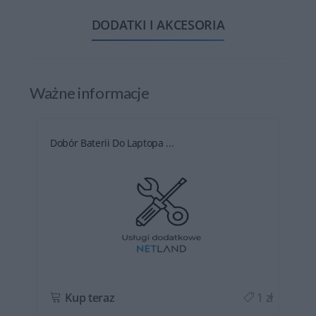
DODATKI I AKCESORIA
Ważne informacje
Dobór Baterii Do Laptopa ...
ł
Kup teraz
1 zł