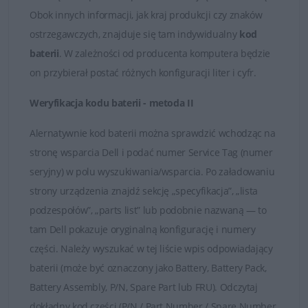
zapytania odpowiadamy rzetelnie i bez zbędnej zwłoki.
Obok innych informacji, jak kraj produkcji czy znaków
Satysfakcja z zakupu jest dla nas najważniejsza.
ostrzegawczych, znajduje się tam indywidualny
kod
baterii
. W zależności od producenta komputera będzie
Dobór baterii do laptopów DELL
on przybierał postać różnych konfiguracji liter i cyfr.
Weryfikacja kodu baterii - metoda II
Alernatywnie kod baterii można sprawdzić wchodząc na
stronę wsparcia Dell i podać numer Service Tag (numer
seryjny) w polu wyszukiwania/wsparcia. Po załadowaniu
strony urządzenia znajdź sekcję „specyfikacja”, „lista
podzespołów”, „parts list” lub podobnie nazwaną — to
tam Dell pokazuje oryginalną konfigurację i numery
części. Należy wyszukać w tej liście wpis odpowiadający
baterii (może być oznaczony jako Battery, Battery Pack,
Battery Assembly, P/N, Spare Part lub FRU). Odczytaj
dokładny kod części (P/N / Part Number / Spare Number