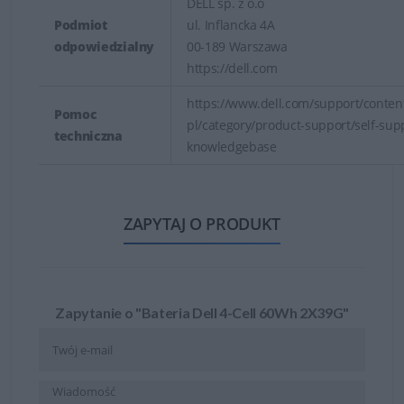
DELL sp. z o.o
Podmiot
ul. Inflancka 4A
odpowiedzialny
00-189 Warszawa
https://dell.com
https://www.dell.com/support/content
Pomoc
pl/category/product-support/self-sup
techniczna
knowledgebase
ZAPYTAJ O PRODUKT
Zapytanie o "Bateria Dell 4-Cell 60Wh 2X39G"