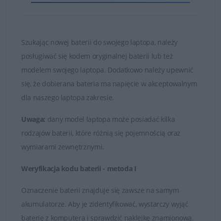
i bezawaryjnie.
Nie kupuj najtańszych zamienników, których ogniwa
są bardzo słabej jakości!
Szukając nowej baterii do swojego laptopa, należy
posługiwać się kodem oryginalnej baterii lub też
Baterie, które znajduje się w ofercie sklepu DELL24 są
modelem swojego laptopa. Dodatkowo należy upewnić
oryginalnymi częściami zamiennymi lub wysokiej jakości
się, że dobierana bateria ma napięcie w akceptowalnym
zamiennikami takich firm jak Dell, Green Cell czy
dla naszego laptopa zakresie.
Whitenergy. Tylko markowe produkty spełniają
najwyższe standardy jakości i posiadają certyfikaty FCC,
Uwaga:
dany model laptopa może posiadać kilka
CE i ROHS.
rodzajów baterii, które różnią się pojemnością oraz
wymiarami zewnętrznymi.
Łatwy kontakt i fachowa obsługa
Weryfikacja kodu baterii - metoda I
W przypadku jakichkolwiek wątpliwości i problemów z
doborem baterii do posiadanego laptopa, zawsze mogą
Oznaczenie baterii znajduje się zawsze na samym
Państwo skontaktować się z naszymi Doradcami, którzy
akumulatorze. Aby je zidentyfikować, wystarczy wyjąć
udzielą fachowej i wyczerpującej porady. Na przesłane
baterię z komputera i sprawdzić naklejkę znamionową.