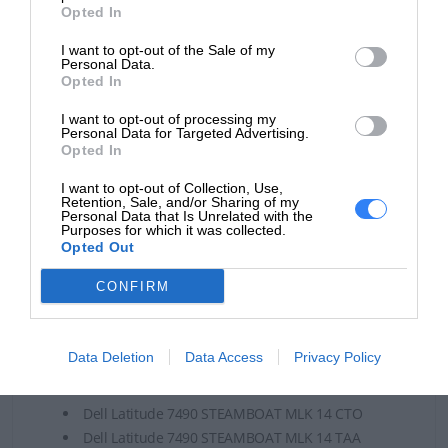
Czas realizacji zamówienia od 5-14 dni.
Opted In
W celu potwierdzenia kompatybilności baterii prosimy o
I want to opt-out of the Sale of my
Personal Data.
kontakt, w celu weryfikacji.
Opted In
Bateria może być kompatybilna z tabletami Dell:
I want to opt-out of processing my
Personal Data for Targeted Advertising.
Dell Latitude 7280 STEAMBOAT 12 BTX
Opted In
Dell Latitude 7280 STEAMBOAT 12 CTO
I want to opt-out of Collection, Use,
Dell Latitude 7290 STEAMBOAT MLK 12 BTX
Retention, Sale, and/or Sharing of my
Personal Data that Is Unrelated with the
Dell Latitude 7290 STEAMBOAT MLK 12 CTO
Purposes for which it was collected.
Dell Latitude 7380 STEAMBOAT 13 BTX
Opted Out
Dell Latitude 7380 STEAMBOAT 13 CTO
CONFIRM
Dell Latitude 7390 STEAMBOAT MLK 13 BTX
Dell Latitude 7390 STEAMBOAT MLK 13 CTO
Dell Latitude 7480 STEAMBOAT 14 BTX
Data Deletion
Data Access
Privacy Policy
Dell Latitude 7480 STEAMBOAT 14 CTO
Dell Latitude 7490 STEAMBOAT MLK 14 BTX
Dell Latitude 7490 STEAMBOAT MLK 14 CTO
Dell Latitude 7490 STEAMBOAT MLK 14 TAA