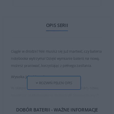
OPIS SERII
Ciągle w drodze? Nie musisz się już martwić, czy bateria
notebooka wytrzyma! Dzięki wymianie baterii na nową,
możesz pracować, korzystając z pełnego zasilania.
Wysoka jakość ogniw
ROZWIŃ PEŁEN OPIS
W sklepie DELL24 oferujemy wyłącznie produkty nowe,
oparte na zaawansowanej technologii litowo-jonowych
ogniw oraz najwyższej jakości częściach i materiałach.
DOBÓR BATERII - WAŻNE INFORMACJE
Dzięki temu zakupione baterie są w stanie działać długo