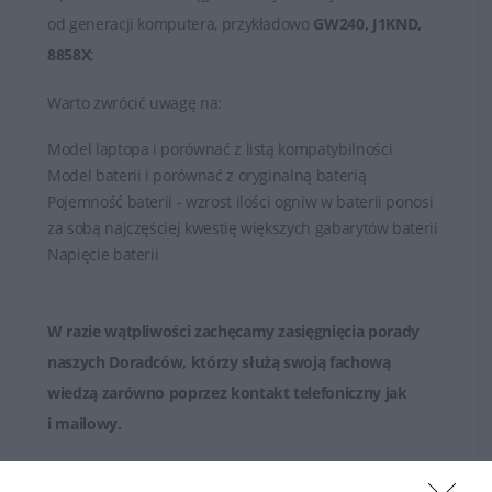
od generacji komputera, przykładowo
GW240, J1KND,
8858X
;
Warto zwrócić uwagę na:
Model laptopa i porównać z listą kompatybilności
Model baterii i porównać z oryginalną baterią
Pojemność baterii - wzrost ilości ogniw w baterii ponosi
za sobą najczęściej kwestię większych gabarytów baterii
Napięcie baterii
W razie wątpliwości zachęcamy zasięgnięcia porady
naszych Doradców, którzy służą swoją fachową
wiedzą zarówno poprzez
kontakt telefoniczny jak
i mailowy
.