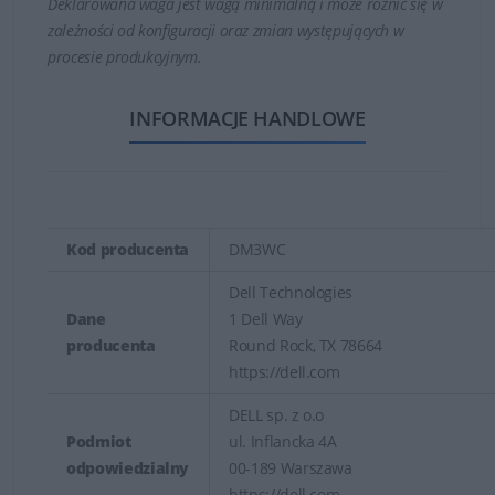
Deklarowana waga jest wagą minimalną i może różnić się w
zależności od konfiguracji oraz zmian występujących w
procesie produkcyjnym.
INFORMACJE HANDLOWE
Kod producenta
DM3WC
Dell Technologies
Dane
1 Dell Way
producenta
Round Rock, TX 78664
https://dell.com
DELL sp. z o.o
Podmiot
ul. Inflancka 4A
odpowiedzialny
00-189 Warszawa
https://dell.com