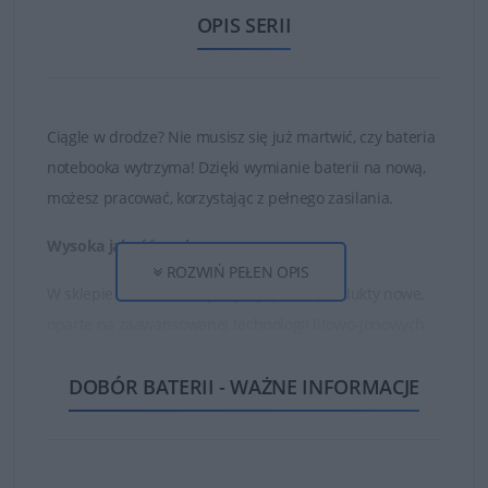
OPIS SERII
Ciągle w drodze? Nie musisz się już martwić, czy bateria
notebooka wytrzyma! Dzięki wymianie baterii na nową,
możesz pracować, korzystając z pełnego zasilania.
Wysoka jakość ogniw
ROZWIŃ PEŁEN OPIS
W sklepie DELL24 oferujemy wyłącznie produkty nowe,
oparte na zaawansowanej technologii litowo-jonowych
ogniw oraz najwyższej jakości częściach i materiałach.
DOBÓR BATERII - WAŻNE INFORMACJE
Dzięki temu zakupione baterie są w stanie działać długo
i bezawaryjnie.
Nie kupuj najtańszych zamienników, których ogniwa