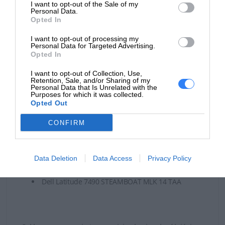
I want to opt-out of the Sale of my
Personal Data.
Bateria może być kompatybilna z laptopami Dell:
Opted In
Dell Latitude 7280 STEAMBOAT 12 BTX
I want to opt-out of processing my
Personal Data for Targeted Advertising.
Dell Latitude 7280 STEAMBOAT 12 CTO
Opted In
Dell Latitude 7290 STEAMBOAT MLK 12 BTX
Dell Latitude 7290 STEAMBOAT MLK 12 CTO
I want to opt-out of Collection, Use,
Retention, Sale, and/or Sharing of my
Dell Latitude 7380 STEAMBOAT 13 BTX
Personal Data that Is Unrelated with the
Purposes for which it was collected.
Dell Latitude 7380 STEAMBOAT 13 CTO
Opted Out
Dell Latitude 7390 STEAMBOAT MLK 13 BTX
Dell Latitude 7390 STEAMBOAT MLK 13 CTO
CONFIRM
Dell Latitude 7480 STEAMBOAT 14 BTX
Dell Latitude 7480 STEAMBOAT 14 CTO
Dell Latitude 7490 STEAMBOAT MLK 14 BTX
Data Deletion
Data Access
Privacy Policy
Dell Latitude 7490 STEAMBOAT MLK 14 CTO
Dell Latitude 7490 STEAMBOAT MLK 14 TAA