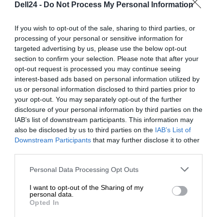
Dell24 -
Do Not Process My Personal Information
If you wish to opt-out of the sale, sharing to third parties, or
OPIS PRODUKTU
processing of your personal or sensitive information for
targeted advertising by us, please use the below opt-out
section to confirm your selection. Please note that after your
opt-out request is processed you may continue seeing
interest-based ads based on personal information utilized by
us or personal information disclosed to third parties prior to
your opt-out. You may separately opt-out of the further
SPECYFIKACJA
disclosure of your personal information by third parties on the
IAB’s list of downstream participants. This information may
also be disclosed by us to third parties on the
IAB’s List of
Downstream Participants
that may further disclose it to other
third parties.
Personal Data Processing Opt Outs
Czas realizacji zamówienia od 5-14 dni.
I want to opt-out of the Sharing of my
personal data.
W celu potwierdzenia kompatybilności baterii prosimy o
Opted In
kontakt, w celu weryfikacji.