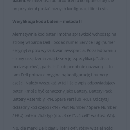
baterii
. W zależności od producenta komputera będzie
Dobór baterii do laptopów DELL
on przybierał postać różnych konfiguracji liter i cyfr.
Weryfikacja kodu baterii - metoda II
Alernatywnie kod baterii można sprawdzić wchodząc na
stronę wsparcia Dell i podać numer Service Tag (numer
seryjny) w polu wyszukiwania/wsparcia. Po załadowaniu
strony urządzenia znajdź sekcję „specyfikacja”, „lista
podzespołów”, „parts list” lub podobnie nazwaną — to
tam Dell pokazuje oryginalną konfigurację i numery
części. Należy wyszukać w tej liście wpis odpowiadający
baterii (może być oznaczony jako Battery, Battery Pack,
Battery Assembly, P/N, Spare Part lub FRU). Odczytaj
dokładny kod części (P/N / Part Number / Spare Number
/ FRU) baterii i/lub typ (np. „3-cell”, „4-cell”, wartość Wh).
Np.
dla marki
Dell
: ciąg 5 liter i cyfr, różny w zależności