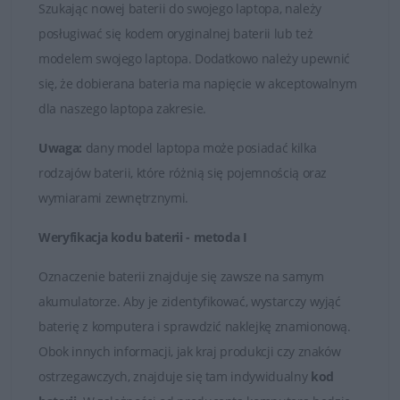
są bardzo słabej jakości!
Szukając nowej baterii do swojego laptopa, należy
posługiwać się kodem oryginalnej baterii lub też
Baterie, które znajduje się w ofercie sklepu DELL24 są
modelem swojego laptopa. Dodatkowo należy upewnić
oryginalnymi częściami zamiennymi lub wysokiej jakości
się, że dobierana bateria ma napięcie w akceptowalnym
zamiennikami takich firm jak Dell, Green Cell czy
dla naszego laptopa zakresie.
Whitenergy. Tylko markowe produkty spełniają
najwyższe standardy jakości i posiadają certyfikaty FCC,
Uwaga:
dany model laptopa może posiadać kilka
CE i ROHS.
rodzajów baterii, które różnią się pojemnością oraz
wymiarami zewnętrznymi.
Łatwy kontakt i fachowa obsługa
Weryfikacja kodu baterii - metoda I
W przypadku jakichkolwiek wątpliwości i problemów z
doborem baterii do posiadanego laptopa, zawsze mogą
Oznaczenie baterii znajduje się zawsze na samym
Państwo skontaktować się z naszymi Doradcami, którzy
akumulatorze. Aby je zidentyfikować, wystarczy wyjąć
udzielą fachowej i wyczerpującej porady. Na przesłane
baterię z komputera i sprawdzić naklejkę znamionową.
zapytania odpowiadamy rzetelnie i bez zbędnej zwłoki.
Obok innych informacji, jak kraj produkcji czy znaków
Satysfakcja z zakupu jest dla nas najważniejsza.
ostrzegawczych, znajduje się tam indywidualny
kod