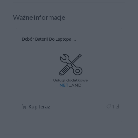
Ważne informacje
Dobór Baterii Do Laptopa ...
ł
Kup teraz
1 zł