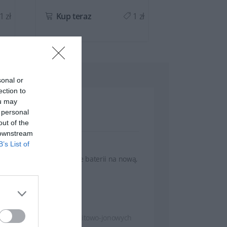
1 zł
Kup teraz
1 zł
Kup teraz
sonal or
ection to
ou may
 personal
out of the
 downstream
B’s List of
wytrzyma! Dzięki wymianie baterii na nową,
awansowanej technologii litowo-jonowych