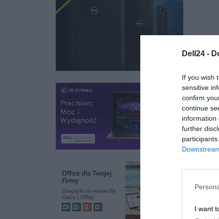
raz
1 zł
Kup teraz
1 zł
Dell24 -
D
If you wish 
sensitive in
confirm you
continue se
information 
further disc
participants
Downstream 
Persona
I want t