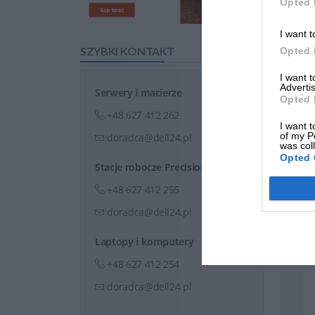
Opted 
I want t
SZYBKI KONTAKT
Opted 
I want 
Advertis
Serwery i macierze
Opted 
+48 627 412 262
I want t
of my P
doradca@dell24.pl
was col
Opted 
Stacje robocze Precision
+48 627 412 255
doradca@dell24.pl
Laptopy i komputery
+48 627 412 254
doradca@dell24.pl