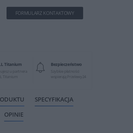
FORMULARZ KONTAKTOWY
LL Titanium
Bezpieczeństwo
ujesz u partnera
Szybkie płatności
L Titanium
wspierają Przelewy24
RODUKTU
SPECYFIKACJA
OPINIE