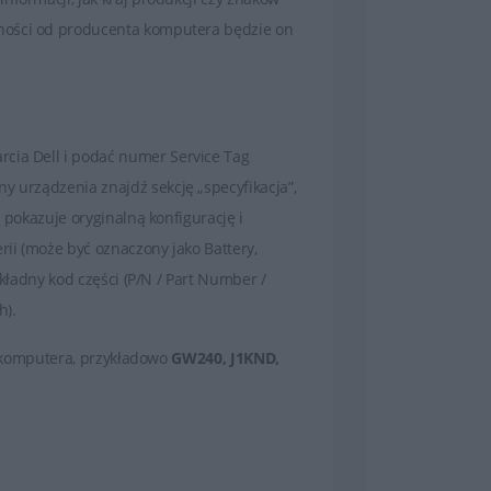
żności od producenta komputera będzie on
cia Dell i podać numer Service Tag
y urządzenia znajdź sekcję „specyfikacja”,
 pokazuje oryginalną konfigurację i
rii (może być oznaczony jako Battery,
okładny kod części (P/N / Part Number /
h).
cji komputera, przykładowo
GW240, J1KND,