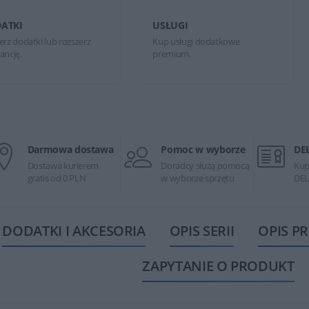
ATKI
USŁUGI
erz dodatki lub rozszerz
Kup usługi dodatkowe
ancję.
premium.
Darmowa dostawa
Pomoc w wyborze
DE
Dostawa kurierem
Doradcy służą pomocą
Kup
gratis od 0 PLN
w wyborze sprzętu
DEL
DODATKI I AKCESORIA
OPIS SERII
OPIS P
ZAPYTANIE O PRODUKT