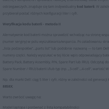
ostrzegawczych, znajduje się tam indywidualny
kod baterii
. W zale
przybierał postać różnych konfiguracji liter i cyfr.
Weryfikacja kodu baterii - metoda II
Alernatywnie kod baterii można sprawdzić wchodząc na stronę wspar
(numer seryjny) w polu wyszukiwania/wsparcia. Po załadowaniu stron
„lista podzespołów”, „parts list” lub podobnie nazwaną — to tam Dell
numery części. Należy wyszukać w tej liście wpis odpowiadający bate
Battery Pack, Battery Assembly, P/N, Spare Part lub FRU). Odczytaj d
Spare Number / FRU) baterii i/lub typ (np. „3-cell”, „4-cell”, wartość W
Np.
dla marki
Dell
: ciąg 5 liter i cyfr, różny w zależności od genera
8858X
;
Warto zwrócić uwagę na:
Model laptopa i porównać z listą kompatybilności