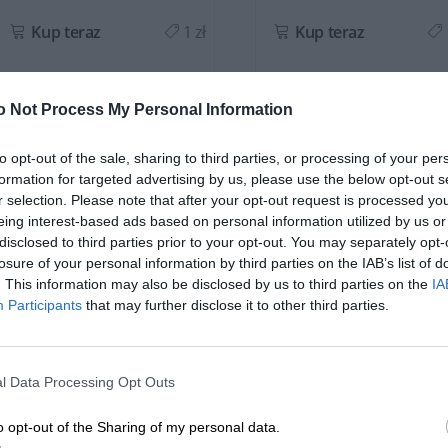
Kup teraz
1 zł
Kup teraz
o Not Process My Personal Information
to opt-out of the sale, sharing to third parties, or processing of your per
formation for targeted advertising by us, please use the below opt-out s
r selection. Please note that after your opt-out request is processed y
OPIS SERII
eing interest-based ads based on personal information utilized by us or
disclosed to third parties prior to your opt-out. You may separately opt-
losure of your personal information by third parties on the IAB’s list of
. This information may also be disclosed by us to third parties on the
IA
Participants
that may further disclose it to other third parties.
Ciągle w drodze? Nie musisz się już martwić, czy bateria notebooka 
możesz pracować, korzystając z pełnego zasilania.
l Data Processing Opt Outs
Wysoka jakość ogniw
o opt-out of the Sharing of my personal data.
W sklepie DELL24 oferujemy wyłącznie produkty nowe, oparte na za
ROZWIŃ PEŁEN OPIS