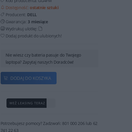
Kod producenta:
GG4FM
Dostępność:
ostatnie sztuki
Producent:
DELL
Gwarancja:
3 miesiące
Wydrukuj ulotkę:
Dodaj produkt do ulubionych!
Nie wiesz czy bateria pasuje do Twojego
laptopa? Zapytaj naszych Doradców!
DODAJ DO KOSZYKA
WEŹ LEASING TERAZ
Potrzebujesz pomocy? Zadzwoń: 801 000 206 lub 62
741 22 63