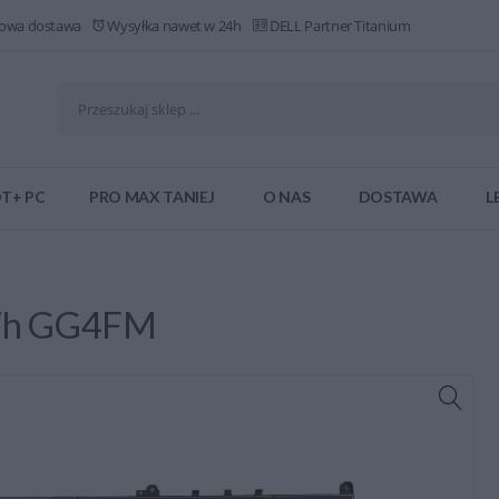
owa dostawa
Wysyłka nawet w 24h
DELL Partner Titanium
T+ PC
PRO MAX TANIEJ
O NAS
DOSTAWA
L
5Wh GG4FM