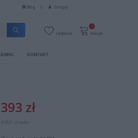
Blog
Zaloguj
0
Ulubione
Koszyk
EASING
KONTAKT
393 zł
319,51 zł netto