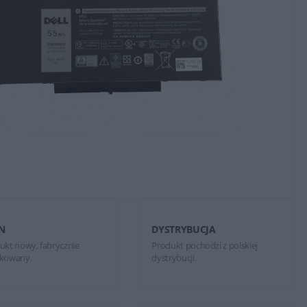
N
DYSTRYBUCJA
ukt nowy, fabrycznie
Produkt pochodzi z polskiej
kowany.
dystrybucji.