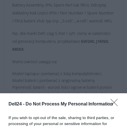
Battery Assembly, P/N, Spare Part lub FRU). Odczytaj
dokładny kod części (P/N / Part Number / Spare Number
/ FRU) baterii i/lub typ (np. „3-cell”, „4-cell”, wartość Wh).
Np.
dla marki
Dell
: ciąg 5 liter i cyfr, różny w zależności
od generacji komputera, przykładowo
GW240, J1KND,
8858X
;
Warto zwrócić uwagę na:
Model laptopa i porównać z listą kompatybilności
Model baterii i porównać z oryginalną baterią
Pojemność baterii - wzrost ilości ogniw w baterii ponosi
za sobą najczęściej kwestię większych gabarytów baterii
Napięcie baterii
Dell24 -
Do Not Process My Personal Information
If you wish to opt-out of the sale, sharing to third parties, or
W razie wątpliwości zachęcamy zasięgnięcia porady
processing of your personal or sensitive information for