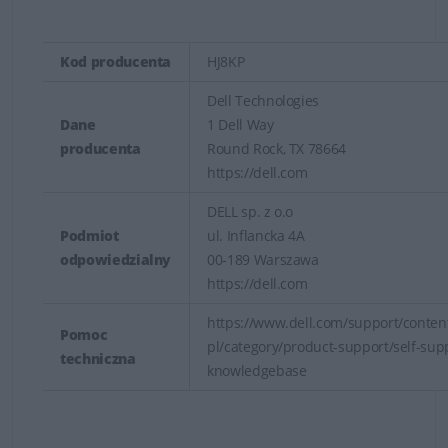
Kod producenta
HJ8KP
Dell Technologies
Dane
1 Dell Way
producenta
Round Rock, TX 78664
https://dell.com
DELL sp. z o.o
Podmiot
ul. Inflancka 4A
odpowiedzialny
00-189 Warszawa
https://dell.com
https://www.dell.com/support/content
Pomoc
pl/category/product-support/self-sup
techniczna
knowledgebase