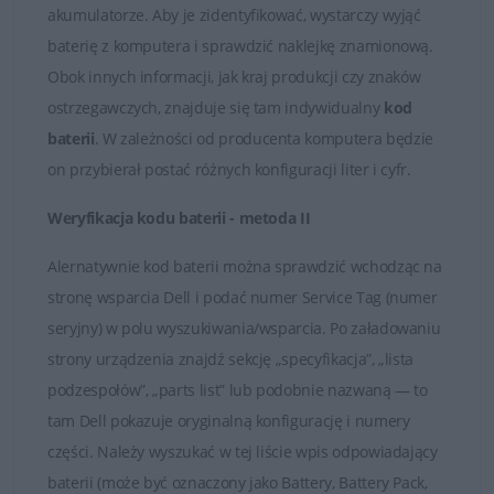
Państwo skontaktować się z naszymi Doradcami, którzy
akumulatorze. Aby je zidentyfikować, wystarczy wyjąć
udzielą fachowej i wyczerpującej porady. Na przesłane
baterię z komputera i sprawdzić naklejkę znamionową.
zapytania odpowiadamy rzetelnie i bez zbędnej zwłoki.
Obok innych informacji, jak kraj produkcji czy znaków
Satysfakcja z zakupu jest dla nas najważniejsza.
ostrzegawczych, znajduje się tam indywidualny
kod
baterii
. W zależności od producenta komputera będzie
Dobór baterii do laptopów DELL
on przybierał postać różnych konfiguracji liter i cyfr.
Weryfikacja kodu baterii - metoda II
Alernatywnie kod baterii można sprawdzić wchodząc na
stronę wsparcia Dell i podać numer Service Tag (numer
seryjny) w polu wyszukiwania/wsparcia. Po załadowaniu
strony urządzenia znajdź sekcję „specyfikacja”, „lista
podzespołów”, „parts list” lub podobnie nazwaną — to
tam Dell pokazuje oryginalną konfigurację i numery
części. Należy wyszukać w tej liście wpis odpowiadający
baterii (może być oznaczony jako Battery, Battery Pack,