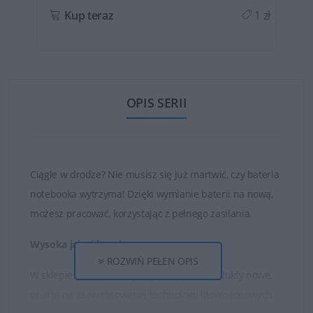
ł
Kup teraz
1 zł
OPIS SERII
Ciągle w drodze? Nie musisz się już martwić, czy bateria
notebooka wytrzyma! Dzięki wymianie baterii na nową,
możesz pracować, korzystając z pełnego zasilania.
Wysoka jakość ogniw
ROZWIŃ PEŁEN OPIS
W sklepie DELL24 oferujemy wyłącznie produkty nowe,
oparte na zaawansowanej technologii litowo-jonowych