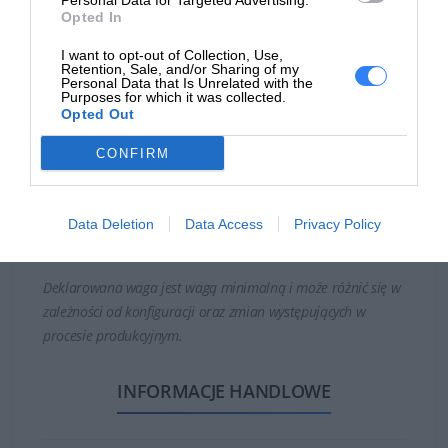
Personal Data for Targeted Advertising.
Opted In
Czas realizacji zamówienia od 5-14 dni.
I want to opt-out of Collection, Use,
Retention, Sale, and/or Sharing of my
Personal Data that Is Unrelated with the
W celu potwierdzenia kompatybilności baterii prosimy o
Purposes for which it was collected.
Opted Out
kontakt, w celu weryfikacji.
CONFIRM
Bateria może być kompatybilna z laptopami Dell:
Latitude E7240
Latitude E7250
Data Deletion
Data Access
Privacy Policy
Deklarowana waga jest wagą minimalną i może różnić się w
zależności od konfiguracji oraz zmian występujących w
procesie produkcyjnym.
INFORMACJE HANDLOWE