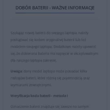
ogniw oraz najwyższej jakości częściach i materiałach.
DOBÓR BATERII - WAŻNE INFORMACJE
Dzięki temu zakupione baterie są w stanie działać długo
i bezawaryjnie.
Nie kupuj najtańszych zamienników, których ogniwa
są bardzo słabej jakości!
Szukając nowej baterii do swojego laptopa, należy
posługiwać się kodem oryginalnej baterii lub też
Baterie, które znajduje się w ofercie sklepu DELL24 są
modelem swojego laptopa. Dodatkowo należy upewnić
oryginalnymi częściami zamiennymi lub wysokiej jakości
się, że dobierana bateria ma napięcie w akceptowalnym
zamiennikami takich firm jak Dell, Green Cell czy
dla naszego laptopa zakresie.
Whitenergy. Tylko markowe produkty spełniają
najwyższe standardy jakości i posiadają certyfikaty FCC,
Uwaga:
dany model laptopa może posiadać kilka
CE i ROHS.
rodzajów baterii, które różnią się pojemnością oraz
wymiarami zewnętrznymi.
Łatwy kontakt i fachowa obsługa
Weryfikacja kodu baterii - metoda I
W przypadku jakichkolwiek wątpliwości i problemów z
doborem baterii do posiadanego laptopa, zawsze mogą
Oznaczenie baterii znajduje się zawsze na samym