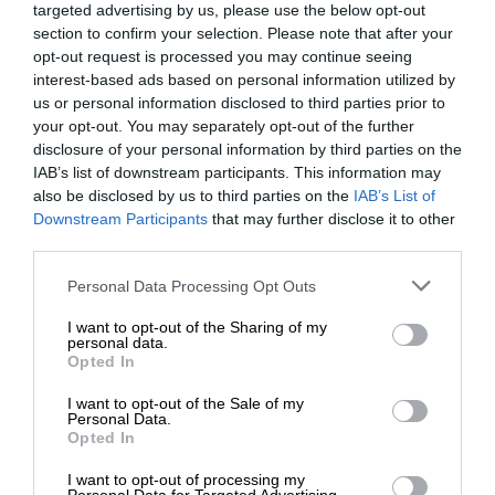
naszych Doradców, którzy służą swoją fachową
targeted advertising by us, please use the below opt-out
section to confirm your selection. Please note that after your
wiedzą zarówno poprzez
kontakt telefoniczny jak
opt-out request is processed you may continue seeing
i mailowy
.
interest-based ads based on personal information utilized by
us or personal information disclosed to third parties prior to
your opt-out. You may separately opt-out of the further
disclosure of your personal information by third parties on the
IAB’s list of downstream participants. This information may
also be disclosed by us to third parties on the
IAB’s List of
Downstream Participants
that may further disclose it to other
OPIS PRODUKTU
third parties.
Personal Data Processing Opt Outs
I want to opt-out of the Sharing of my
personal data.
Opted In
SPECYFIKACJA
I want to opt-out of the Sale of my
Personal Data.
Opted In
I want to opt-out of processing my