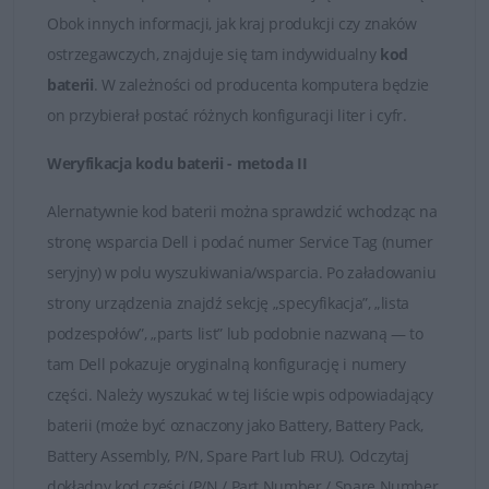
zapytania odpowiadamy rzetelnie i bez zbędnej zwłoki.
Obok innych informacji, jak kraj produkcji czy znaków
Satysfakcja z zakupu jest dla nas najważniejsza.
ostrzegawczych, znajduje się tam indywidualny
kod
baterii
. W zależności od producenta komputera będzie
Dobór baterii do laptopów DELL
on przybierał postać różnych konfiguracji liter i cyfr.
Weryfikacja kodu baterii - metoda II
Alernatywnie kod baterii można sprawdzić wchodząc na
stronę wsparcia Dell i podać numer Service Tag (numer
seryjny) w polu wyszukiwania/wsparcia. Po załadowaniu
strony urządzenia znajdź sekcję „specyfikacja”, „lista
podzespołów”, „parts list” lub podobnie nazwaną — to
tam Dell pokazuje oryginalną konfigurację i numery
części. Należy wyszukać w tej liście wpis odpowiadający
baterii (może być oznaczony jako Battery, Battery Pack,
Battery Assembly, P/N, Spare Part lub FRU). Odczytaj
dokładny kod części (P/N / Part Number / Spare Number