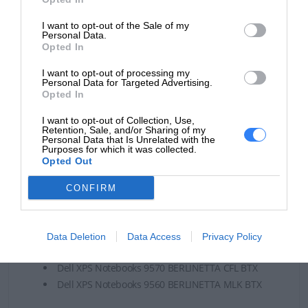
Czas realizacji zamówienia od 5-14 dni.
I want to opt-out of the Sale of my
W celu potwierdzenia kompatybilności baterii prosimy o
Personal Data.
Opted In
kontakt, w celu weryfikacji.
I want to opt-out of processing my
Bateria może być kompatybilna z laptopami Dell:
Personal Data for Targeted Advertising.
Opted In
Dell Inspiron 7590 NEBULA N7 MGAL BTX
Dell Inspiron 7591 NEBULA N7 AL BTX
I want to opt-out of Collection, Use,
Retention, Sale, and/or Sharing of my
Dell Precision 5520 BERLINETTA P MLK BTX
Personal Data that Is Unrelated with the
Purposes for which it was collected.
Dell Precision 5520 BERLINETTA P MLK CTO 5530
Opted Out
BERLINETTA P CFL BTX
Dell Precision 5530 BERLINETTA P CFL CTO
CONFIRM
Dell Precision 5540 BERLINETTA P CFL R CTO
Dell Precision M5520 BERLINETTA P MLK BTX
Dell Precision M5520 BERLINETTA P MLK CTO
Data Deletion
Data Access
Privacy Policy
Dell Vostro Notebooks 7590 NEBULA V7 AL BTX
Dell XPS Notebooks 9570 BERLINETTA CFL BTX
Dell XPS Notebooks 9560 BERLINETTA MLK BTX