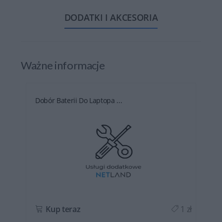
DODATKI I AKCESORIA
Ważne informacje
Dobór Baterii Do Laptopa ...
ł
Kup teraz
1 zł