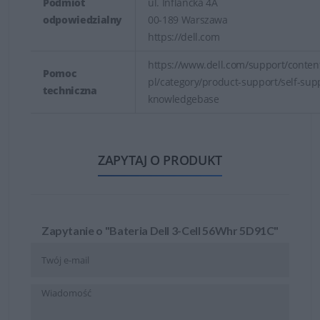
Podmiot
ul. Inflancka 4A
odpowiedzialny
00-189 Warszawa
https://dell.com
https://www.dell.com/support/content
Pomoc
pl/category/product-support/self-sup
techniczna
knowledgebase
ZAPYTAJ O PRODUKT
Zapytanie o "Bateria Dell 3-Cell 56Whr 5D91C"