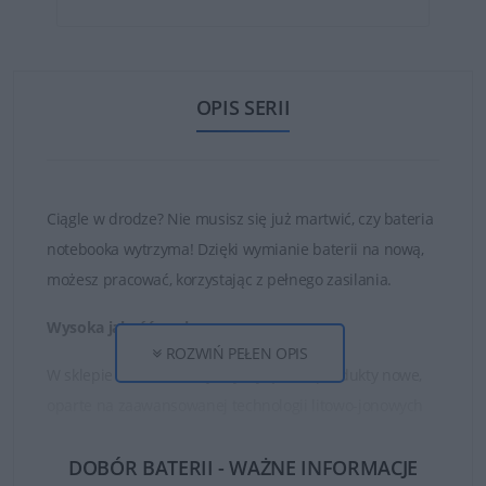
OPIS SERII
Ciągle w drodze? Nie musisz się już martwić, czy bateria
notebooka wytrzyma! Dzięki wymianie baterii na nową,
możesz pracować, korzystając z pełnego zasilania.
Wysoka jakość ogniw
ROZWIŃ PEŁEN OPIS
W sklepie DELL24 oferujemy wyłącznie produkty nowe,
oparte na zaawansowanej technologii litowo-jonowych
ogniw oraz najwyższej jakości częściach i materiałach.
DOBÓR BATERII - WAŻNE INFORMACJE
Dzięki temu zakupione baterie są w stanie działać długo