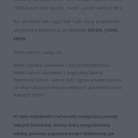
/ FRU) baterii i/lub typ (np. „3-cell”, „4-cell”, wartość Wh).
Np.
dla marki
Dell
: ciąg 5 liter i cyfr, różny w zależności
od generacji komputera, przykładowo
GW240, J1KND,
8858X
;
Warto zwrócić uwagę na:
Model laptopa i porównać z listą kompatybilności
Model baterii i porównać z oryginalną baterią
Pojemność baterii - wzrost ilości ogniw w baterii ponosi
za sobą najczęściej kwestię większych gabarytów baterii
Napięcie baterii
W razie wątpliwości zachęcamy zasięgnięcia porady
naszych Doradców, którzy służą swoją fachową
wiedzą zarówno poprzez
kontakt telefoniczny jak