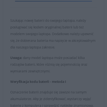
i bezawaryjnie.
Nie kupuj najtańszych zamienników, których ogniwa
są bardzo słabej jakości!
Szukając nowej baterii do swojego laptopa, należy
posługiwać się kodem oryginalnej baterii lub też
Baterie, które znajduje się w ofercie sklepu DELL24 są
modelem swojego laptopa. Dodatkowo należy upewnić
oryginalnymi częściami zamiennymi lub wysokiej jakości
się, że dobierana bateria ma napięcie w akceptowalnym
zamiennikami takich firm jak Dell, Green Cell czy
dla naszego laptopa zakresie.
Whitenergy. Tylko markowe produkty spełniają
najwyższe standardy jakości i posiadają certyfikaty FCC,
Uwaga:
dany model laptopa może posiadać kilka
CE i ROHS.
rodzajów baterii, które różnią się pojemnością oraz
wymiarami zewnętrznymi.
Łatwy kontakt i fachowa obsługa
Weryfikacja kodu baterii - metoda I
W przypadku jakichkolwiek wątpliwości i problemów z
doborem baterii do posiadanego laptopa, zawsze mogą
Oznaczenie baterii znajduje się zawsze na samym
Państwo skontaktować się z naszymi Doradcami, którzy
akumulatorze. Aby je zidentyfikować, wystarczy wyjąć
udzielą fachowej i wyczerpującej porady. Na przesłane
baterię z komputera i sprawdzić naklejkę znamionową.