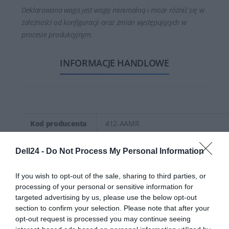
Deklarowana waga jest wagą minimalną i może różnić się w
zależności od konfiguracji oraz zmian występujących w
procesie produkcyjnym.
INFORMACJE HANDLOWE
Kod producenta
412-AAMR
Dell Technologies
Dell24 -
Do Not Process My Personal Information
Dane
1 Dell Way
producenta
Round Rock, TX 78664
If you wish to opt-out of the sale, sharing to third parties, or
https://dell.com
processing of your personal or sensitive information for
targeted advertising by us, please use the below opt-out
DELL sp. z o.o
section to confirm your selection. Please note that after your
Podmiot
ul. Inflancka 4A
opt-out request is processed you may continue seeing
odpowiedzialny
00-189 Warszawa