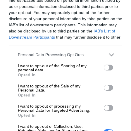
interest-based ads based on personal information utilized by
https://dell.com
us or personal information disclosed to third parties prior to
your opt-out. You may separately opt-out of the further
https://www.dell.com/support/content
disclosure of your personal information by third parties on the
Pomoc
pl/category/product-support/self-sup
IAB’s list of downstream participants. This information may
techniczna
knowledgebase
also be disclosed by us to third parties on the
IAB’s List of
Downstream Participants
that may further disclose it to other
third parties.
ZAPYTAJ O PRODUKT
Personal Data Processing Opt Outs
I want to opt-out of the Sharing of my
personal data.
Opted In
Zapytanie o "Radiator procesora Dell R540 - Heat
I want to opt-out of the Sale of my
Sink for 2nd CPU x8/x12 Chassis R540 EMEA"
Personal Data.
Opted In
I want to opt-out of processing my
Personal Data for Targeted Advertising.
Opted In
I want to opt-out of Collection, Use,
Retention, Sale, and/or Sharing of my