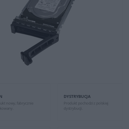
N
DYSTRYBUCJA
ukt nowy, fabrycznie
Produkt pochodzi z polskiej
kowany.
dystrybucji.