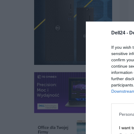
Dell24 -
D
If you wish 
sensitive in
confirm you
continue se
information 
further disc
participants
Downstream 
Persona
I want t