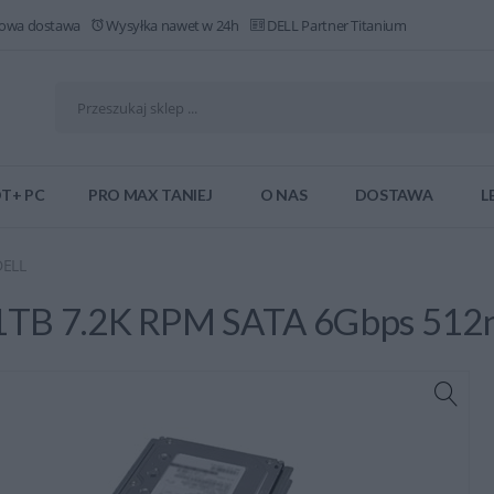
owa dostawa
Wysyłka nawet w 24h
DELL Partner Titanium
T+ PC
PRO MAX TANIEJ
O NAS
DOSTAWA
L
DELL
TB 7.2K RPM SATA 6Gbps 512n 3