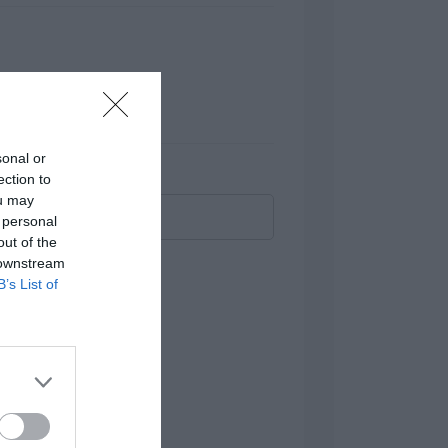
u do danych niż tradycyjne dyski SSD.
lienta, wymagań wydajnościowych,
sonal or
ection to
ou may
 personal
out of the
 downstream
B’s List of