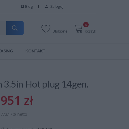
Blog
Zaloguj
0
Ulubione
Koszyk
EASING
KONTAKT
.5in Hot plug 14gen.
951 zł
773,17 zł netto