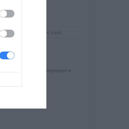
2n 3.5in Hot-plug - 14gen. (rack)
 konfiguracji oraz zmian występujących w
OWE