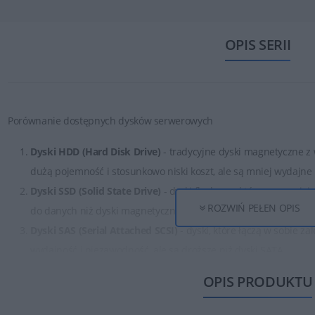
OPIS SERII
Porównanie dostępnych dysków serwerowych
Dyski HDD (Hard Disk Drive)
- tradycyjne dyski magnetyczne z 
dużą pojemność i stosunkowo niski koszt, ale są mniej wydajne
Dyski SSD (Solid State Drive)
- dyski flashowe, które zapewniaj
ROZWIŃ PEŁEN OPIS
do danych niż dyski magnetyczne.
Dyski SAS (Serial Attached SCSI)
- dyski, które łączą w sobie z
wydajność i niezawodność, ale są droższe niż dyski SATA.
Dyski SATA (Serial ATA)
- tańsze niż dyski SAS, ale zapewniają
OPIS PRODUKTU
awarie.
Dyski NVMe (Non-Volatile Memory Express)
- dyski SSD, które