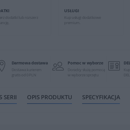
ATKI
USŁUGI
erz dodatki lub rozszerz
Kup usługi dodatkowe
ancję.
premium.
Darmowa dostawa
Pomoc w wyborze
DE
Dostawa kurierem
Doradcy służą pomocą
Kup
gratis od 0 PLN
w wyborze sprzętu
DEL
S SERII
OPIS PRODUKTU
SPECYFIKACJA