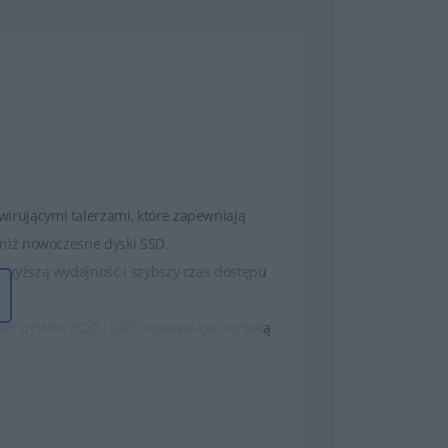
wirującymi talerzami, które zapewniają
 niż nowoczesne dyski SSD.
ą wyższą wydajność i szybszy czas dostępu
alety dysków HDD i SSD, zapewniając wysoką
 mniejszą wydajność i nie są tak odporne na
 łączą w sobie najwyższą wydajność z ultra-