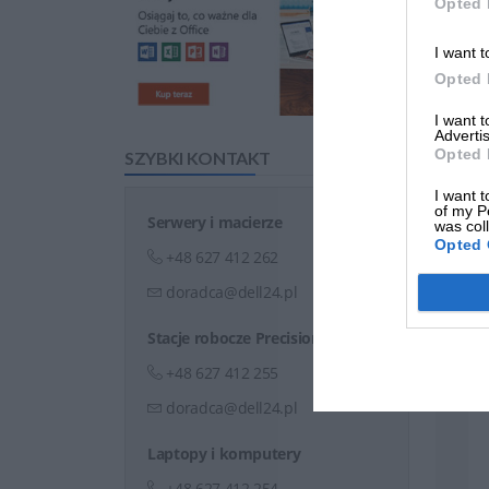
Opted 
I want t
Opted 
I want 
Advertis
Opted 
SZYBKI KONTAKT
I want t
of my P
Serwery i macierze
was col
Opted 
+48 627 412 262
doradca@dell24.pl
Stacje robocze Precision
+48 627 412 255
doradca@dell24.pl
Laptopy i komputery
+48 627 412 254