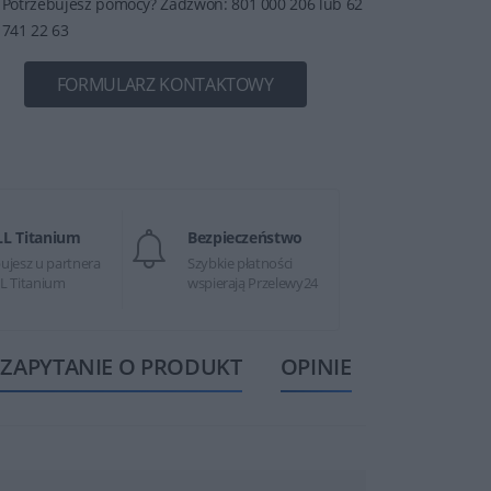
Potrzebujesz pomocy? Zadzwoń: 801 000 206 lub 62
741 22 63
FORMULARZ KONTAKTOWY
LL Titanium
Bezpieczeństwo
ujesz u partnera
Szybkie płatności
L Titanium
wspierają Przelewy24
ZAPYTANIE O PRODUKT
OPINIE