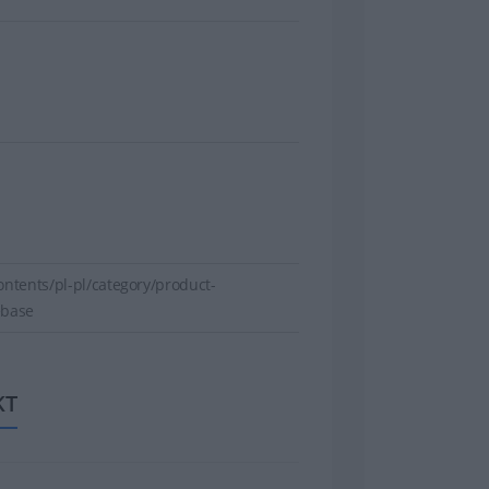
ntents/pl-pl/category/product-
ebase
KT