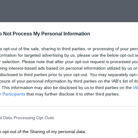
niskim opóźnieniem, zapewniając znacznie szybszy czas dostęp
Wybór odpowiedniego typu dysku serwerowego zależy od potrzeb k
SPECYFIKACJA
pojemności i planowanego budżetu.
o Not Process My Personal Information
to opt-out of the sale, sharing to third parties, or processing of your per
formation for targeted advertising by us, please use the below opt-out s
r selection. Please note that after your opt-out request is processed y
eing interest-based ads based on personal information utilized by us or
disclosed to third parties prior to your opt-out. You may separately opt-
Dysk pasuje do serwerów Dell:
losure of your personal information by third parties on the IAB’s list of
. This information may also be disclosed by us to third parties on the
IA
PowerEdge R540
Participants
that may further disclose it to other third parties.
PowerEdge R7415
PowerVault NX3240
PowerEdge R240
l Data Processing Opt Outs
PowerEdge R340
PowerEdge R740xd2
o opt-out of the Sharing of my personal data.
PowerVault NX440