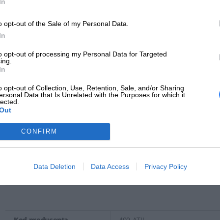
In
BSN Controller Node
o opt-out of the Sale of my Personal Data.
In
Symbol producenta
400-ATJJ
to opt-out of processing my Personal Data for Targeted
Nazwa produktu
Dell 1TB 7.2K RPM SATA 6Gbps 51
ing.
In
Producent
Dell
o opt-out of Collection, Use, Retention, Sale, and/or Sharing
Klasa produktu
ersonal Data that Is Unrelated with the Purposes for which it
lected.
Out
Deklarowana waga jest wagą minimalną i może różnić się w zależności od
procesie produkcyjnym.
CONFIRM
INFORMACJE HANDL
Data Deletion
Data Access
Privacy Policy
Kod producenta
400-ATJJ