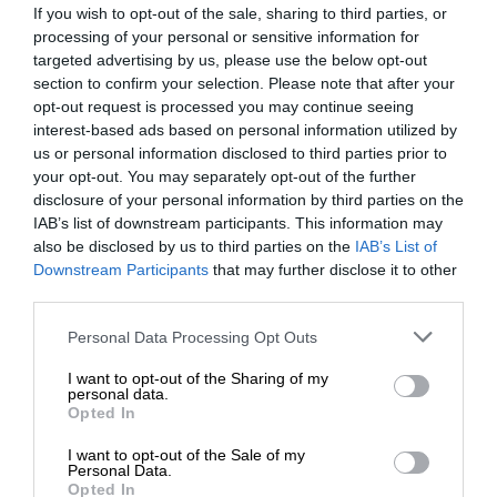
If you wish to opt-out of the sale, sharing to third parties, or
DELL sp. z o.o
processing of your personal or sensitive information for
Podmiot
ul. Inflancka 4A
targeted advertising by us, please use the below opt-out
odpowiedzialny
00-189 Warszawa
section to confirm your selection. Please note that after your
https://dell.com
opt-out request is processed you may continue seeing
interest-based ads based on personal information utilized by
https://www.dell.com/support/content
us or personal information disclosed to third parties prior to
Pomoc
pl/category/product-support/self-sup
your opt-out. You may separately opt-out of the further
techniczna
knowledgebase
disclosure of your personal information by third parties on the
IAB’s list of downstream participants. This information may
also be disclosed by us to third parties on the
IAB’s List of
Downstream Participants
that may further disclose it to other
ZAPYTAJ O PRODUKT
third parties.
Personal Data Processing Opt Outs
I want to opt-out of the Sharing of my
personal data.
Zapytanie o "Dysk serwerowy DELL 8TB SATA
Opted In
6Gb/s 512e 7,2tys. obr./min 3,5" 14 gen. (tylko do
rack)"
I want to opt-out of the Sale of my
Personal Data.
Opted In