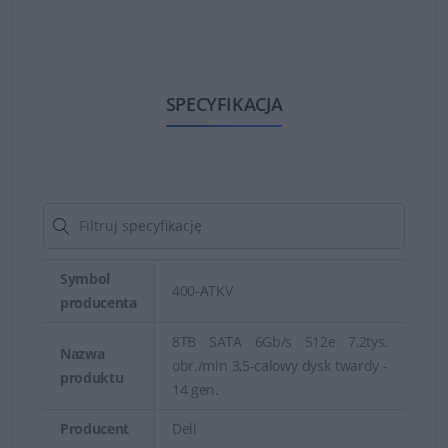
Dyski SAS (Serial Attached SCSI)
- dyski, które łączą
w sobie zalety dysków HDD i SSD, zapewniając
wysoką wydajność i niezawodność, ale są droższe
niż dyski SATA.
SPECYFIKACJA
Dyski SATA (Serial ATA)
- tańsze niż dyski SAS, ale
zapewniają mniejszą wydajność i nie są tak
odporne na awarie.
Dyski NVMe (Non-Volatile Memory Express)
-
dyski SSD, które łączą w sobie najwyższą wydajność
z ultra-niskim opóźnieniem, zapewniając znacznie
Symbol
szybszy czas dostępu do danych niż tradycyjne
400-ATKV
producenta
dyski SSD.
8TB SATA 6Gb/s 512e 7,2tys.
Nazwa
Wybór odpowiedniego typu dysku serwerowego zależy
obr./min 3,5-calowy dysk twardy -
produktu
14 gen.
od potrzeb klienta, wymagań wydajnościowych,
pojemności i planowanego budżetu.
Producent
Dell