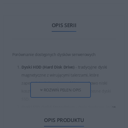
OPIS SERII
Porównanie dostępnych dysków serwerowych
Dyski HDD (Hard Disk Drive)
- tradycyjne dyski
magnetyczne z wirującymi talerzami, które
zapewniają dużą pojemność i stosunkowo niski
ROZWIŃ PEŁEN OPIS
koszt, ale są mniej wydajne niż nowoczesne dyski
SSD.
Dyski SSD (Solid State Drive)
- dyski flashowe, które
zapewniają wyższą wydajność i szybszy czas
OPIS PRODUKTU
dostępu do danych niż dyski magnetyczne.