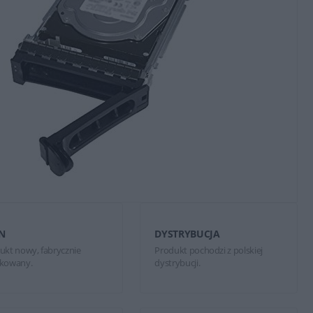
N
DYSTRYBUCJA
ukt nowy, fabrycznie
Produkt pochodzi z polskiej
kowany.
dystrybucji.