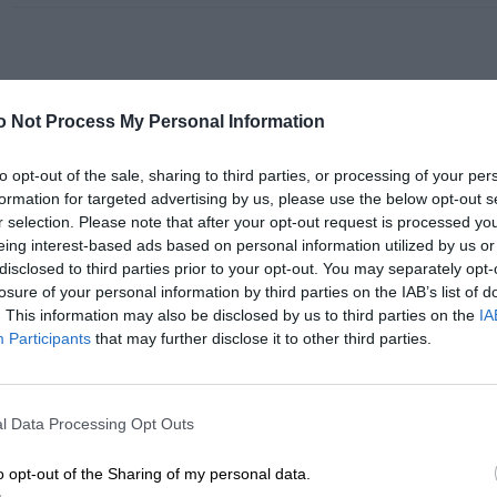
niskim opóźnieniem, zapewniając znacznie szybszy czas dostęp
Wybór odpowiedniego typu dysku serwerowego zależy od potrzeb k
SPECYFIKACJA
pojemności i planowanego budżetu.
o Not Process My Personal Information
to opt-out of the sale, sharing to third parties, or processing of your per
formation for targeted advertising by us, please use the below opt-out s
r selection. Please note that after your opt-out request is processed y
eing interest-based ads based on personal information utilized by us or
disclosed to third parties prior to your opt-out. You may separately opt-
losure of your personal information by third parties on the IAB’s list of
Symbol producenta
400-AUUO
. This information may also be disclosed by us to third parties on the
IA
Participants
that may further disclose it to other third parties.
Dell 300GB 15k RPM 512n SAS 1
Nazwa produktu
tower)
Producent
Dell
l Data Processing Opt Outs
Klasa produktu
o opt-out of the Sharing of my personal data.