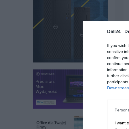
Dell24 -
D
If you wish 
sensitive in
confirm you
continue se
information 
further disc
participants
Downstream 
Persona
I want t