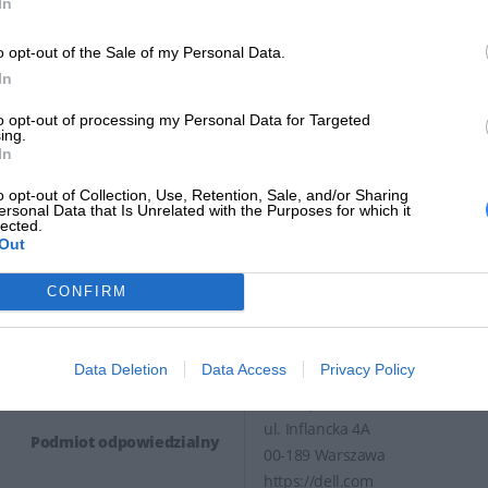
In
Deklarowana waga jest wagą minimalną i może różnić się w zależności od
procesie produkcyjnym.
o opt-out of the Sale of my Personal Data.
In
INFORMACJE HANDL
to opt-out of processing my Personal Data for Targeted
ing.
In
o opt-out of Collection, Use, Retention, Sale, and/or Sharing
ersonal Data that Is Unrelated with the Purposes for which it
lected.
Kod producenta
400-AUUO
Out
Dell Technologies
CONFIRM
1 Dell Way
Dane producenta
Round Rock, TX 78664
https://dell.com
Data Deletion
Data Access
Privacy Policy
DELL sp. z o.o
ul. Inflancka 4A
Podmiot odpowiedzialny
00-189 Warszawa
https://dell.com