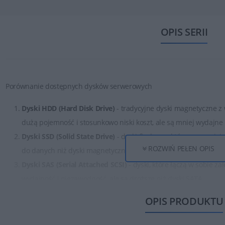
OPIS SERII
Porównanie dostępnych dysków serwerowych
Dyski HDD (Hard Disk Drive)
- tradycyjne dyski magnetyczne z 
dużą pojemność i stosunkowo niski koszt, ale są mniej wydajne
Dyski SSD (Solid State Drive)
- dyski flashowe, które zapewniaj
ROZWIŃ PEŁEN OPIS
do danych niż dyski magnetyczne.
Dyski SAS (Serial Attached SCSI)
- dyski, które łączą w sobie z
wydajność i niezawodność, ale są droższe niż dyski SATA.
Dyski SATA (Serial ATA)
- tańsze niż dyski SAS, ale zapewniają
OPIS PRODUKTU
awarie.
Dyski NVMe (Non-Volatile Memory Express)
- dyski SSD, które