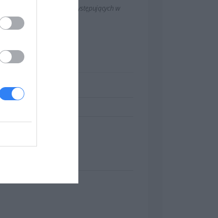
 konfiguracji oraz zmian występujących w
OWE