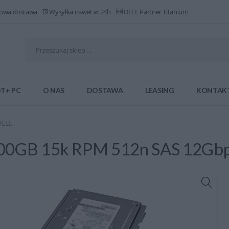
owa dostawa
Wysyłka nawet w 24h
DELL Partner Titanium
T+ PC
O NAS
DOSTAWA
LEASING
KONTAK
DELL
300GB 15k RPM 512n SAS 12Gb