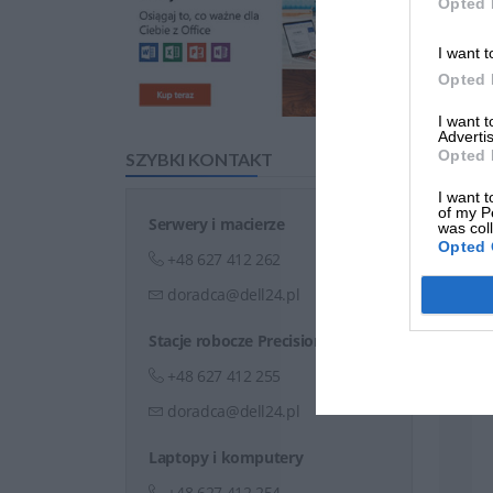
Opted 
I want t
Opted 
I want 
Advertis
Opted 
SZYBKI KONTAKT
I want t
of my P
Serwery i macierze
was col
Opted 
+48 627 412 262
doradca@dell24.pl
Stacje robocze Precision
+48 627 412 255
doradca@dell24.pl
Laptopy i komputery
+48 627 412 254