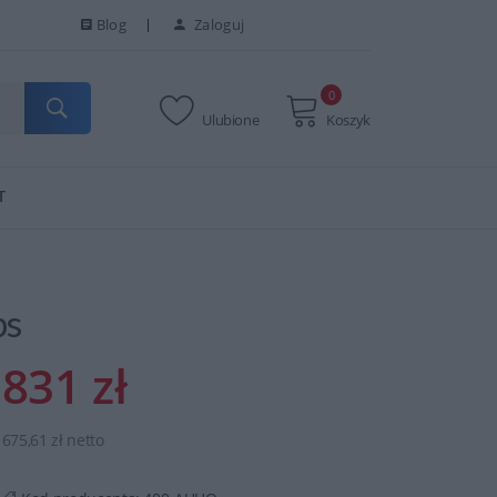
Blog
Zaloguj
0
Ulubione
Koszyk
T
ps
831 zł
675,61 zł netto