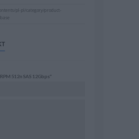
ntents/pl-pl/category/product-
ebase
KT
k RPM 512n SAS 12Gbps"