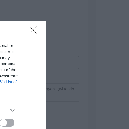
u do danych niż tradycyjne dyski SSD.
lienta, wymagań wydajnościowych,
sonal or
ection to
ou may
 personal
out of the
 downstream
B’s List of
2Gbps 2,5'' w 3,5'' - 14gen. (tylko do