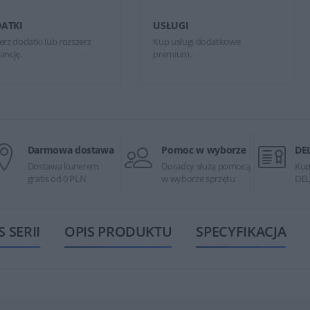
ATKI
USŁUGI
erz dodatki lub rozszerz
Kup usługi dodatkowe
ancję.
premium.
Darmowa dostawa
Pomoc w wyborze
DE
Dostawa kurierem
Doradcy służą pomocą
Kup
gratis od 0 PLN
w wyborze sprzętu
DEL
S SERII
OPIS PRODUKTU
SPECYFIKACJA