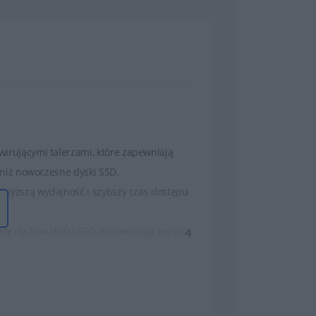
wirującymi talerzami, które zapewniają
 niż nowoczesne dyski SSD.
ą wyższą wydajność i szybszy czas dostępu
alety dysków HDD i SSD, zapewniając wysoką
 mniejszą wydajność i nie są tak odporne na
 łączą w sobie najwyższą wydajność z ultra-