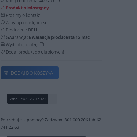
Kod producenta:
400-AUUO
Produkt niedostępny
Prosimy o kontakt
Zapytaj o dostępność
Producent:
DELL
Gwarancja:
Gwarancja producenta 12 msc
Wydrukuj ulotkę:
Dodaj produkt do ulubionych!
DODAJ DO KOSZYKA
WEŹ LEASING TERAZ
Potrzebujesz pomocy? Zadzwoń: 801 000 206 lub 62
741 22 63