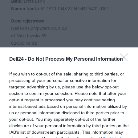
Bank:
Erste Bank
Numer konta:
52 1910 1048 2794 9491 5401 0001
Dane rejestrowe:
Netland Computers Sp. z o.o.
ul. Wrocławska 35
62-800 Kalisz
Koszty przesyłki:
Dell24 -
Do Not Process My Personal Information
Przykładowe ceny za wysyłkę jednej paczki kurierem, przy
If you wish to opt-out of the sale, sharing to third parties, or
łącznej wadze do 35kg:
processing of your personal or sensitive information for
targeted advertising by us, please use the below opt-out
Kurier - Wpłata na konto (przelew), Przelewy24: 0 PLN
section to confirm your selection. Please note that after your
Paczkomat - Wpłata na Konto, Przelewy24: 0 PLN
opt-out request is processed you may continue seeing
Kurier, Paczkomat - Przesyłka pobraniowa (gotówka):
interest-based ads based on personal information utilized by
15 PLN
us or personal information disclosed to third parties prior to
Grenke Leasing - raty: 0 PLN
your opt-out. You may separately opt-out of the further
disclosure of your personal information by third parties on the
Dokładny koszt wysyłki zostanie wygenerowany dla
IAB’s list of downstream participants. This information may
Państwa na bieżąco w trakcie składania zamówienia, w