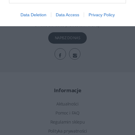
Zapytaj o
ofertę
Data Deletion
Data Access
Privacy Policy
W Dellu każdy wybór jest dobry. Powiedz nam czego potrzebujesz,
a nasz Doradca przedstawi ofertę.
NAPISZ DO NAS
Informacje
Aktualności
Pomoc i FAQ
Regulamin sklepu
Polityka prywatności