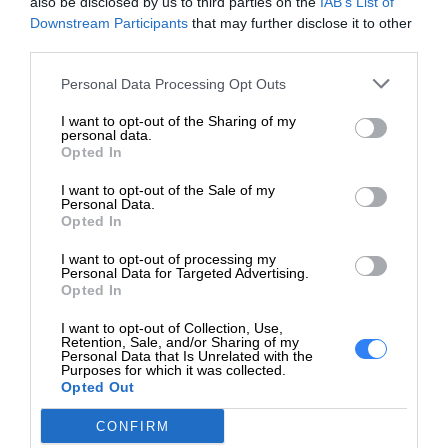
also be disclosed by us to third parties on the
IAB’s List of
zależności od ilości i rozmiarów towaru.
Downstream Participants
that may further disclose it to other
third parties.
W przypadku towaru wielkogabarytowego o znacznych
Personal Data Processing Opt Outs
rozmiarach lub wadze prosimy o indywidualny kontakt w
celu ustalenia szczegółów dostawy.
I want to opt-out of the Sharing of my
personal data.
Odbiór osobisty
Opted In
I want to opt-out of the Sale of my
Możliwy jest odbiór osobisty zamówionego sprzętu w
Personal Data.
siedzibie firmy Netland Computers przy ul. Wrocławskiej
Opted In
35 w Kaliszu. W takim przpadku koszt dostawy nie jest
I want to opt-out of processing my
doliczany do ceny towaru.
Personal Data for Targeted Advertising.
Opted In
I want to opt-out of Collection, Use,
Retention, Sale, and/or Sharing of my
Personal Data that Is Unrelated with the
Purposes for which it was collected.
Opted Out
CONFIRM