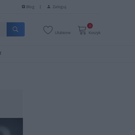
Blog
Zaloguj
0
Ulubione
Koszyk
T