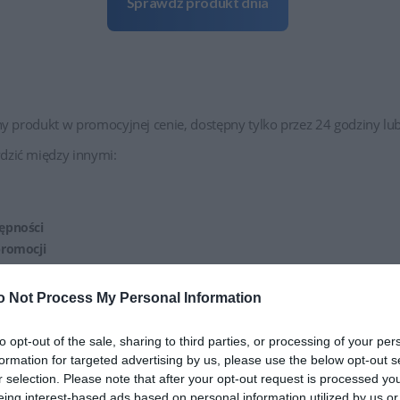
Sprawdź produkt dnia
ny produkt w promocyjnej cenie, dostępny tylko przez 24 godziny 
zić między innymi:
tępności
promocji
zystanie z oferty, a także ile jesteś w stanie oszczędzić korzystając 
o Not Process My Personal Information
to opt-out of the sale, sharing to third parties, or processing of your per
Regulamin promocji
formation for targeted advertising by us, please use the below opt-out s
r selection. Please note that after your opt-out request is processed y
eing interest-based ads based on personal information utilized by us or