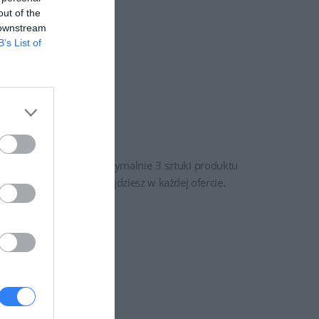
out of the
 downstream
B’s List of
 oferty - może kupić maksymalnie 3 sztuki produktu
o aktualnym limicie znajdziesz w każdej ofercie.
 firmy.