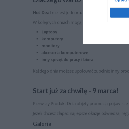
Hot Deal
nie jest jednorazową akcją, wprowadzamy 
W kolejnych dniach mogą pojawiać się różne produk
Laptopy
komputery
monitory
akcesoria komputerowe
inny sprzęt do pracy i biura
Każdego dnia możesz upolować zupełnie inny prod
Start już za chwilę - 9 marca!
Pierwszy Produkt Dnia objęty promocją pojawi się 
Jeżeli chcesz złapać najlepsze okazje odwiedzaj regu
Galeria