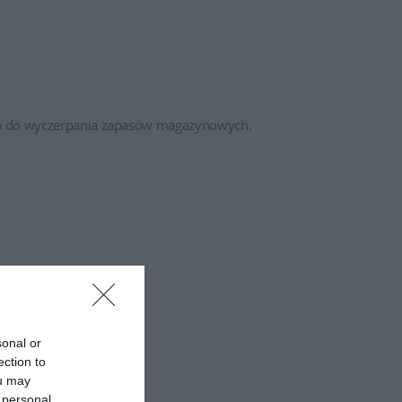
lub do wyczerpania zapasów magazynowych.
z Hot Deal Promo!
sonal or
ection to
ou may
 personal