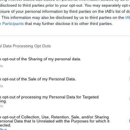
disclosed to third parties prior to your opt-out. You may separately opt-
ty czasowej.
losure of your personal information by third parties on the IAB’s list of
. This information may also be disclosed by us to third parties on the
IA
za…”, który odlicza czas do jej rozpoczęcia.
Participants
that may further disclose it to other third parties.
 a produkt można zakupić w promocyjnej, niższej cenie.
wie 24 godzin lub wcześniej, jeśli wyczerpią się zapasy.
l Data Processing Opt Outs
o opt-out of the Sharing of my personal data.
In
zji, wprowadziliśmy limit zakupowy. Jeden klient - w zależności od
e limit sztuk może zostać zmniejszony do 1 lub 2 sztuk. Informację 
o opt-out of the Sale of my Personal Data.
osób, które chcą skorzystać z okazji zakupowej dla siebie lub swojej
In
to opt-out of processing my Personal Data for Targeted
ing.
Sprawdź produkt dnia
In
o opt-out of Collection, Use, Retention, Sale, and/or Sharing
ersonal Data that Is Unrelated with the Purposes for which it
lected.
ll24?
Out