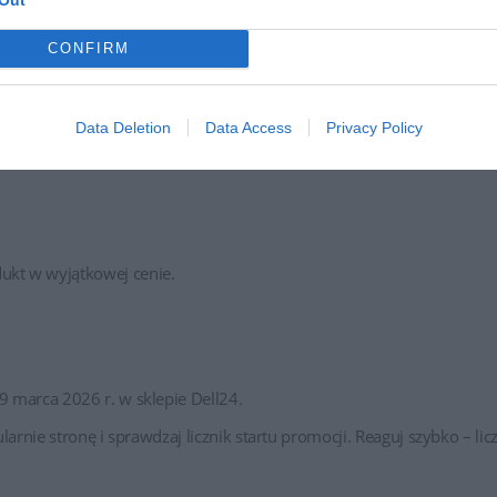
promocję do cyklicznej oferty, która będzie pojawiać się regularnie
CONFIRM
ty, z różnych kategorii, między innymi:
Data Deletion
Data Access
Privacy Policy
ukt w wyjątkowej cenie.
9 marca 2026 r. w sklepie Dell24.
larnie stronę i sprawdzaj licznik startu promocji. Reaguj szybko – li