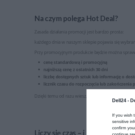
Na czym polega Hot Deal?
Zasada działania promocji jest bardzo prosta:
każdego dnia w naszym sklepie pojawia się wybra
Przy promocyjnym produkcie będzie można sprawd
cenę standardową i promocyjną
najniższą cenę z ostatnich 30 dni
liczbę dostępnych sztuk lub informację o dos
licznik czasu do rozpoczęcia lub zakończenia 
Dzięki temu od razu wiesz, ile czasu zostało na skor
Dell24 -
D
If you wish 
sensitive in
confirm you
Liczy się czas – i refleks
continue se