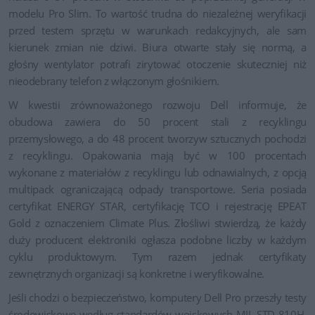
modelu Pro Slim. To wartość trudna do niezależnej weryfikacji
przed testem sprzętu w warunkach redakcyjnych, ale sam
kierunek zmian nie dziwi. Biura otwarte stały się normą, a
głośny wentylator potrafi zirytować otoczenie skuteczniej niż
nieodebrany telefon z włączonym głośnikiem.
W kwestii zrównoważonego rozwoju Dell informuje, że
obudowa zawiera do 50 procent stali z recyklingu
przemysłowego, a do 48 procent tworzyw sztucznych pochodzi
z recyklingu. Opakowania mają być w 100 procentach
wykonane z materiałów z recyklingu lub odnawialnych, z opcją
multipack ograniczającą odpady transportowe. Seria posiada
certyfikat ENERGY STAR, certyfikację TCO i rejestrację EPEAT
Gold z oznaczeniem Climate Plus. Złośliwi stwierdzą, że każdy
duży producent elektroniki ogłasza podobne liczby w każdym
cyklu produktowym. Tym razem jednak certyfikaty
zewnętrznych organizacji są konkretne i weryfikowalne.
Jeśli chodzi o bezpieczeństwo, komputery Dell Pro przeszły testy
środowiskowe według standardów wojskowych MIL-STD-810H,