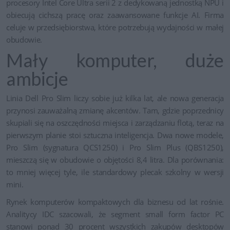
procesory Intel Core Ultra serii 2 z dedykowaną jednostką NPU i
obiecują cichszą pracę oraz zaawansowane funkcje AI. Firma
celuje w przedsiębiorstwa, które potrzebują wydajności w małej
obudowie.
Mały komputer, duże
ambicje
Linia Dell Pro Slim liczy sobie już kilka lat, ale nowa generacja
przynosi zauważalną zmianę akcentów. Tam, gdzie poprzednicy
skupiali się na oszczędności miejsca i zarządzaniu flotą, teraz na
pierwszym planie stoi sztuczna inteligencja. Dwa nowe modele,
Pro Slim (sygnatura QCS1250) i Pro Slim Plus (QBS1250),
mieszczą się w obudowie o objętości 8,4 litra. Dla porównania:
to mniej więcej tyle, ile standardowy plecak szkolny w wersji
mini.
Rynek komputerów kompaktowych dla biznesu od lat rośnie.
Analitycy IDC szacowali, że segment small form factor PC
stanowi ponad 30 procent wszystkich zakupów desktopów