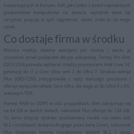
korporacyjnych w Europie. Dell, jako jeden z trzech największych
producentów komputerów na świecie, wyraźnie stara się
utrzymać pozycję w tym segmencie, zanim zrobi to za niego
rynek.
Co dostaje firma w środku
Różnica między obiema wersjami jest istotna i warto ją
zrozumieć przed podjęciem decyzji zakupowej. Tańszy Pro Slim
(QCS1250) pozwala wybierać między procesorami Intel Core 14.
generacji do i7 a Core Ultra serii 2 do Ultra 7. Droższa wersja
Plus (QBS1250) zrezygnowała z opcji starszego procesora i
oferuje wyłącznie układy Core Ultra, ale sięga aż do Ultra 9 z 65-
watowym TDP.
Pamięć RAM to DDR5 w obu przypadkach. Slim zatrzymuje się
na 64 GB w dwóch slotach, natomiast Plus oferuje do 128 GB.
To samo dotyczy dysków: podstawowy model ma jeden slot
M.2 i możliwość dodania drugiego przez kartę Zoom, natomiast
Plus dysponuje trzema niezależnymi slotami M.2 z opcją