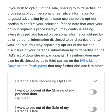
(65 W) (14. generacja)
If you wish to opt-out of the sale, sharing to third parties, or
processing of your personal or sensitive information for
Rozmiar
Obudowa 8,4
targeted advertising by us, please use the below opt-out
obudowy
section to confirm your selection. Please note that after your
opt-out request is processed you may continue seeing
Grafika
Zintegrowana grafika:
Zintegrowa
interest-based ads based on personal information utilized by
obsługa do 4 wyświetlaczy
grafika: ob
us or personal information disclosed to third parties prior to
Opcjonalna grafika AMD
do 4 wyświet
your opt-out. You may separately opt-out of the further
Radeon™ RX
Opcjonalna
disclosure of your personal information by third parties on the
Opcjonalna grafika NVIDIA®
grafika
IAB’s list of downstream participants. This information may
also be disclosed by us to third parties on the
IAB’s List of
RTX™
Radeon™ RX
Downstream Participants
that may further disclose it to other
Opcjonalna
third parties.
grafika NV
RTX™
Personal Data Processing Opt Outs
Pamięć
Do 64 GB pamięci DDR5, 2
Do 128
I want to opt-out of the Sharing of my
personal data.
sloty
pamięci DD
Opted In
sloty
I want to opt-out of the Sale of my
Personal Data.