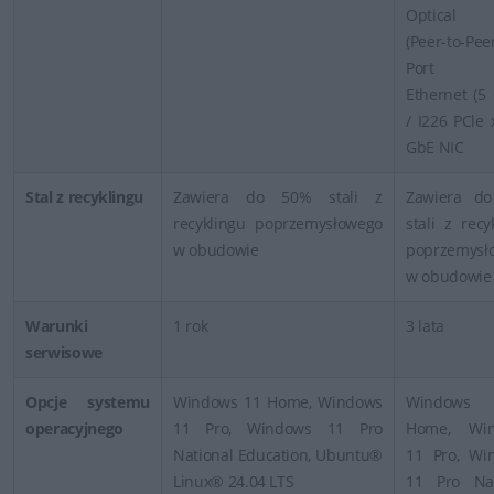
Optical 
(Peer-to-Pe
Port R
Ethernet (5
/ I226 PCle 
GbE NIC
Stal z recyklingu
Zawiera do 50% stali z
Zawiera d
recyklingu poprzemysłowego
stali z recy
w obudowie
poprzemysł
w obudowie
Warunki
1 rok
3 lata
serwisowe
Opcje systemu
Windows 11 Home, Windows
Window
operacyjnego
11 Pro, Windows 11 Pro
Home, Wi
National Education, Ubuntu®
11 Pro, Wi
Linux® 24.04 LTS
11 Pro Nat