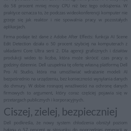
do 58 procent mniej mocy CPU niż bez tego odciążenia. W
praktyce oznacza to, że podczas wideokonferencji komputer nie
grzeje się jak reaktor i nie spowalnia pracy w pozostałych
aplikacjach.
Firma podaje też dane z Adobe After Effects: funkcja AI Scene
Edit Detection działa o 50 procent szybciej na komputerach z
układami Core Ultra serii 2. Dla agencji graficznych i działów
produkcji wideo to liczba, która może skrócić czas pracy o
godziny dziennie. Dell uzupełnia tę ofertę własną platformą Dell
Pro AI Studio, która ma umożliwiać wdrażanie modeli AI
bezpośrednio na urządzeniu, bez konieczności wysyłania danych
do chmury. W dobie rosnącej wrażliwości na ochronę danych
firmowych to argument, który coraz częściej pojawia się w
przetargach publicznych i korporacyjnych.
Ciszej, zielej, bezpieczniej
Dell podkreśla, że nowy system chłodzenia obniżył poziom
hałasu o 57 procent w stosunku do poprzedniej generacji w