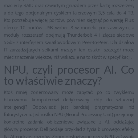
macierzy RAID oraz czwartym gniazdem przez kartę rozszerzeń,
a do tego opcjonalnym dyskiem talerzowym 3,5 cala do 4 TB.
Kto potrzebuje więcej portów, powinien sięgnąć po wersję Plus:
oferuje 10 portów USB wobec 8 w modelu podstawowym, a
moduły rozszerzeń obejmują Thunderbolt 4 i złącze sieciowe
5GbE z interfejsem światłowodowym Peer-to-Peer. Dla działów
IT zarządzających setkami maszyn ten ostatni szczegół może
mieć znaczenie większe, niż wskazuje na to skrót w specyfikacji.
NPU, czyli procesor AI. Co
to właściwie znaczy?
Ktoś mniej zorientowany może zapytać: po co zwykłemu
biurowemu komputerowi dedykowany chip do sztucznej
inteligencji? Odpowiedź jest bardziej pragmatyczna niż
futurystyczna. Jednostka NPU (Neural Processing Unit) przejmuje
konkretne zadania obliczeniowe związane z AI, odciążając
główny procesor. Dell podaje przykład z życia biurowego: efekty
tła AI podczas rozmów Zoom obsługiwane przez NPU zużywają