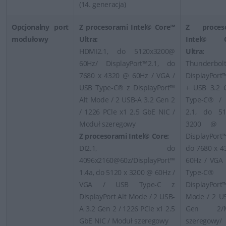
(14. generacja)
Opcjonalny port
Z procesorami Intel® Core™
Z proces
modułowy
Ultra:
Intel® C
HDMI2.1, do 5120x3200@
Ultra:
60Hz/ DisplayPort™2.1, do
Thunderbol
7680 x 4320 @ 60Hz / VGA /
DisplayPort
USB Type-C® z DisplayPort™
+ USB 3.2 
Alt Mode / 2 USB-A 3.2 Gen 2
Type-C® /
/ 1226 PCle x1 2.5 GbE NIC /
2.1, do 5
Moduł szeregowy
3200 @ 6
Z procesorami Intel® Core:
DisplayPort
DI2.1, do
do 7680 x 4
4096x2160@60z/DisplayPort™
60Hz / VGA 
1.4a, do 5120 x 3200 @ 60Hz /
Type-C
VGA / USB Type-C z
DisplayPort
DisplayPort Alt Mode / 2 USB-
Mode / 2 US
A 3.2 Gen 2 / 1226 PCle x1 2.5
Gen 2/M
GbE NIC / Moduł szeregowy
szeregowy/